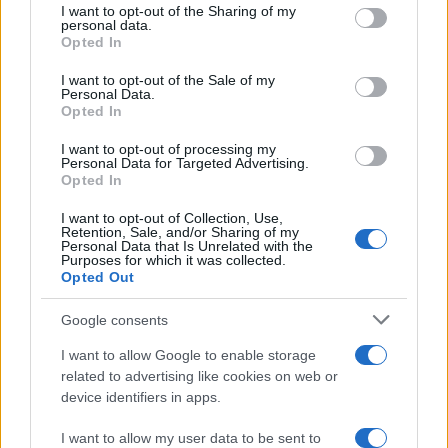
I want to opt-out of the Sharing of my
disclose it to other third parties.
personal data.
Opted In
Please note that this website/app uses one or more Google
services and may gather and store information including but
I want to opt-out of the Sale of my
Personal Data.
not limited to your visit or usage behaviour. You may click to
Opted In
grant or deny consent to Google and its third-party tags to
use your data for below specified purposes in below Google
I want to opt-out of processing my
consent section.
Personal Data for Targeted Advertising.
Opted In
I want to opt-out of Collection, Use,
Retention, Sale, and/or Sharing of my
Personal Data that Is Unrelated with the
Purposes for which it was collected.
Opted Out
Google consents
I want to allow Google to enable storage
related to advertising like cookies on web or
device identifiers in apps.
I want to allow my user data to be sent to