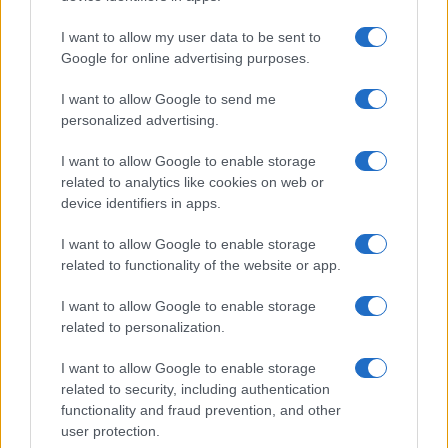
I want to allow my user data to be sent to
Google for online advertising purposes.
I want to allow Google to send me
personalized advertising.
I want to allow Google to enable storage
related to analytics like cookies on web or
device identifiers in apps.
I want to allow Google to enable storage
related to functionality of the website or app.
I want to allow Google to enable storage
related to personalization.
I want to allow Google to enable storage
related to security, including authentication
functionality and fraud prevention, and other
user protection.