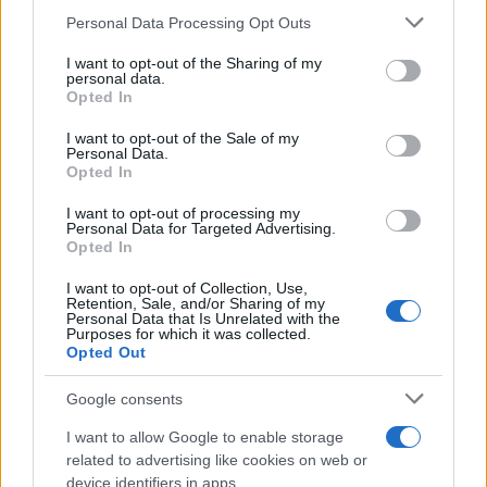
Personal Data Processing Opt Outs
This information may also be disclosed by us to third parties
on the IAB’s List of Downstream Participants that may further
I want to opt-out of the Sharing of my
disclose it to other third parties.
personal data.
Opted In
Please note that this website/app uses one or more Google
services and may gather and store information including but
I want to opt-out of the Sale of my
Personal Data.
not limited to your visit or usage behaviour. You may click to
Opted In
grant or deny consent to Google and its third-party tags to
use your data for below specified purposes in below Google
I want to opt-out of processing my
consent section.
Personal Data for Targeted Advertising.
Opted In
I want to opt-out of Collection, Use,
Retention, Sale, and/or Sharing of my
Personal Data that Is Unrelated with the
Purposes for which it was collected.
Opted Out
Google consents
I want to allow Google to enable storage
related to advertising like cookies on web or
device identifiers in apps.