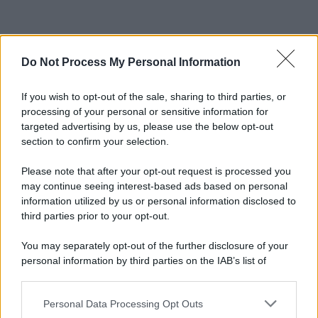
Do Not Process My Personal Information
If you wish to opt-out of the sale, sharing to third parties, or
processing of your personal or sensitive information for
targeted advertising by us, please use the below opt-out
section to confirm your selection.
Please note that after your opt-out request is processed you
may continue seeing interest-based ads based on personal
information utilized by us or personal information disclosed to
third parties prior to your opt-out.
You may separately opt-out of the further disclosure of your
personal information by third parties on the IAB’s list of
downstream participants.
Personal Data Processing Opt Outs
This information may also be disclosed by us to third parties