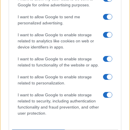
Google for online advertising purposes.
I want to allow Google to send me
personalized advertising.
I want to allow Google to enable storage
related to analytics like cookies on web or
device identifiers in apps.
I want to allow Google to enable storage
related to functionality of the website or app.
I want to allow Google to enable storage
related to personalization.
I want to allow Google to enable storage
related to security, including authentication
functionality and fraud prevention, and other
user protection.