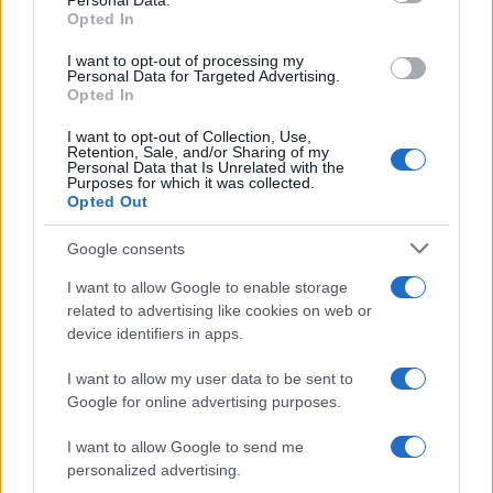
Personal Data.
not limited to your visit or usage behaviour. You may click to
Opted In
grant or deny consent to Google and its third-party tags to
use your data for below specified purposes in below Google
I want to opt-out of processing my
consent section.
Personal Data for Targeted Advertising.
Opted In
I want to opt-out of Collection, Use,
Retention, Sale, and/or Sharing of my
Personal Data that Is Unrelated with the
Purposes for which it was collected.
Opted Out
Google consents
I want to allow Google to enable storage
related to advertising like cookies on web or
device identifiers in apps.
I want to allow my user data to be sent to
Google for online advertising purposes.
I want to allow Google to send me
personalized advertising.