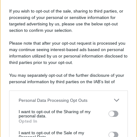
If you wish to opt-out of the sale, sharing to third parties, or
processing of your personal or sensitive information for
targeted advertising by us, please use the below opt-out
section to confirm your selection.
Please note that after your opt-out request is processed you
may continue seeing interest-based ads based on personal
information utilized by us or personal information disclosed to
third parties prior to your opt-out.
You may separately opt-out of the further disclosure of your
personal information by third parties on the IAB’s list of
downstream participants.
Personal Data Processing Opt Outs
This information may also be disclosed by us to third parties
on the IAB’s List of Downstream Participants that may further
I want to opt-out of the Sharing of my
disclose it to other third parties.
personal data.
Opted In
Please note that this website/app uses one or more Google
services and may gather and store information including but
I want to opt-out of the Sale of my