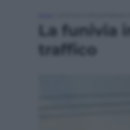
Home
»
La funivia in città può battere il 
La funivia i
traffico