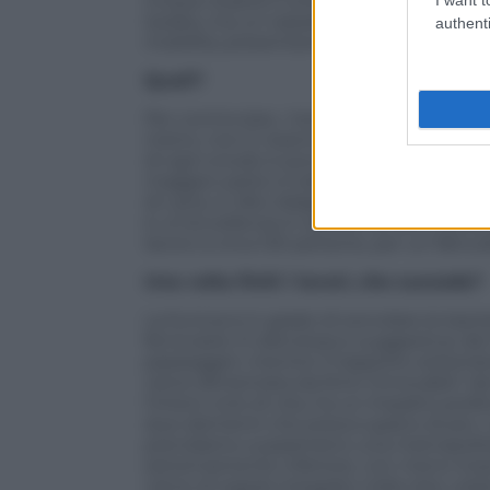
cinque stazioni tutte collegate ad auto
isolata, ma un tassello, un elemento del
authenti
mobilità, presentando numerosi vantagg
Quali?
Per cominciare, i tempi di realizzazione.
metro, non è neanche la metà. Il cantie
di ogni snodo è poco invasivo, pari all’ed
maggior parte si tratta di collocare pezz
di Lana, in Alto Adige,
è un’eccellenza in questo ambito: prod
lavoro a circa 120 persone, per un fattura
Una volta finiti i lavori, che succede?
La funivia è in grado di sorvolare le barrie
ferroviarie. È silenziosa e suggestiva: dà
passeggeri, mentre il trasporto sotterr
viene alimentata da fonti rinnovabili. 
l’intero ciclo di vita, ha un impatto pro
due elementi che preoccupano di più i ci
prendiamo a parametro una metropolitan
estremamente inferiore, con meno imprevist
viene di regola integrato nella rete urba