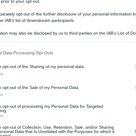
 prior to your opt-out.
rately opt-out of the further disclosure of your personal information by
he IAB’s list of downstream participants.
tion may also be disclosed by us to third parties on the IAB’s List of 
 that may further disclose it to other third parties.
 that this website/app uses one or more Google services and may gath
l Data Processing Opt Outs
including but not limited to your visit or usage behaviour. You may click 
 to Google and its third-party tags to use your data for below specifi
o opt-out of the Sharing of my personal data.
ogle consent section.
In
o opt-out of the Sale of my Personal Data.
In
ra, sostituendo o integrando i mezzi pubblici e
to opt-out of processing my Personal Data for Targeted
ù economica e poco invasiva da costruire. Lo spiega
ing.
 azienda leader mondiale nel trasporto su fune.
In
o opt-out of Collection, Use, Retention, Sale, and/or Sharing
 un filo: servono strategie urgenti per evitare che
ersonal Data that Is Unrelated with the Purposes for which it
lected.