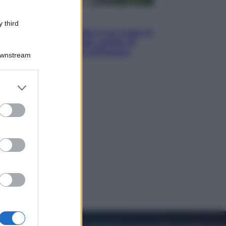
Viaggi
 third
La Thailandia segreta è sul mare: 8
luoghi tra delfini rosa, grotte di
smeraldo e villaggi sull’acqua
Downstream
er and store
to grant or
ed purposes