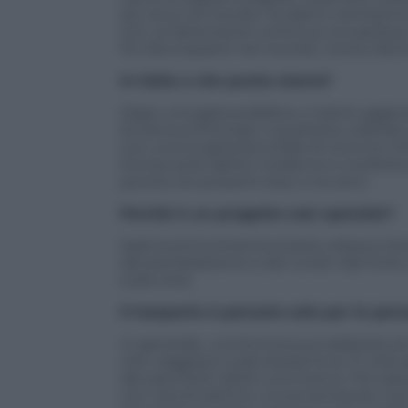
più sicuri al mondo: ha dietro tantissim
con un’attenzione continua, scrupolosa.
15 mila impianti nel mondo, conta clienti
In Italia a che punto siamo?
Dopo una gara pubblica, ci siamo aggiud
di Genova Principe, il quartiere collinar
con una lunghezza totale di circa tre chi
funivia avrà cabine moderne e confortevoli
pronta nei prossimi due o tre anni.
Perché è un progetto così speciale?
Sarà la prima linea funiviaria urbana int
del pendolarismo e dei turisti: dal Forte
sulla città.
Il trasporto è pensato solo per le per
In generale, una funivia può adattarsi an
che viaggiano sulla stessa fune. È utile
dei pacchetti dell’e-commerce. Poi sarà 
con veicoli elettrici, incrementando così l