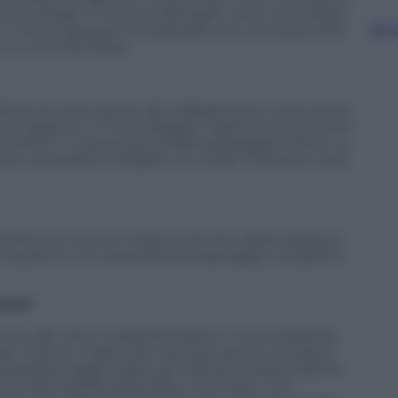
a tecnologia. Il minimo dettaglio viene controllato
Sfog
 Il nostro gruppo ha realizzato con successo oltre
 in circa 100 Paesi.
icati la costruzione del collegamento tra la metro
e di Lagaccio e il Forte Begato. Saranno due tronchi,
lometri e una portata di 800 passeggeri all’ora. La
, accessibili ai disabili e ai ciclisti. Contiamo sarà
eramente nuova in Italia, al servizio delle esigenze
 si gode di uno straordinario paesaggio sul golfo e
sone?
che alle merci, trasportandole in veicoli dedicati
 per l’ultimo miglio, per esempio per la consegna
possibile raggiungere gli indirizzi di destinazione
a sostenibilità della filiera. Sia chiaro: non