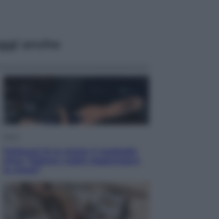
ggi anche
Sport
Pellacani fa la storia: 5 medaglie
d’oro “Adesso voglio raggiungere
le cinesi”