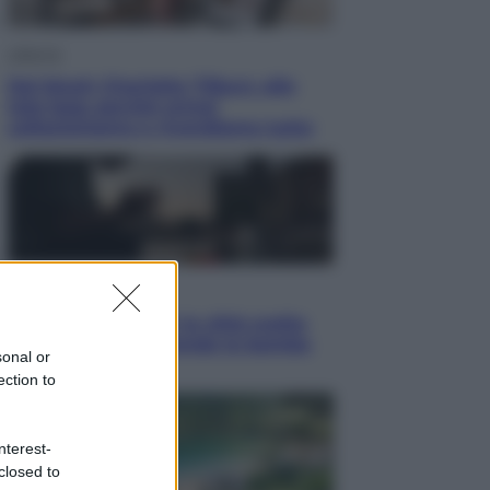
Lifestyle
Dal blush Charlotte Tilbury alle
tote bag: perché ormai
collezioniamo e rivendiamo tutto
Esteri
Perché Hiroshima: la città scelta
per mostrare al mondo la bomba
sonal or
atomica
ection to
nterest-
closed to