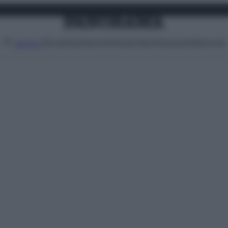
Attualità
Lifestyle
Moda
Video
Podcast
Abbonati
MENU