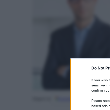
Do Not Pr
If you wish 
sensitive in
confirm your
Google
Discover
Fo
Seguici su
Please note
based ads b