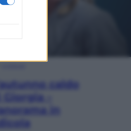
In Edicola
’autunno caldo
i Giorgia –
anorama in
dicola