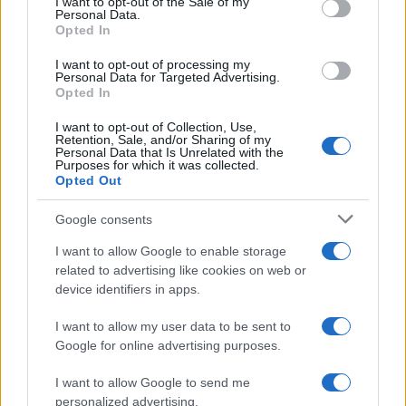
I want to opt-out of the Sale of my
Personal Data.
not limited to your visit or usage behaviour. You may click to
Opted In
grant or deny consent to Google and its third-party tags to
use your data for below specified purposes in below Google
I want to opt-out of processing my
consent section.
Personal Data for Targeted Advertising.
Opted In
I want to opt-out of Collection, Use,
Retention, Sale, and/or Sharing of my
Personal Data that Is Unrelated with the
Purposes for which it was collected.
Opted Out
Google consents
I want to allow Google to enable storage
related to advertising like cookies on web or
device identifiers in apps.
I want to allow my user data to be sent to
Google for online advertising purposes.
I want to allow Google to send me
personalized advertising.