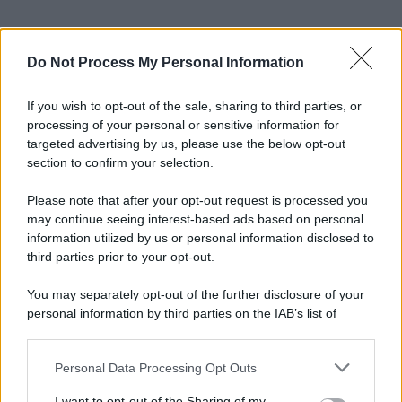
Do Not Process My Personal Information
If you wish to opt-out of the sale, sharing to third parties, or
processing of your personal or sensitive information for
targeted advertising by us, please use the below opt-out
section to confirm your selection.
Please note that after your opt-out request is processed you
may continue seeing interest-based ads based on personal
information utilized by us or personal information disclosed to
third parties prior to your opt-out.
You may separately opt-out of the further disclosure of your
personal information by third parties on the IAB’s list of
downstream participants.
Personal Data Processing Opt Outs
This information may also be disclosed by us to third parties
on the IAB’s List of Downstream Participants that may further
I want to opt-out of the Sharing of my