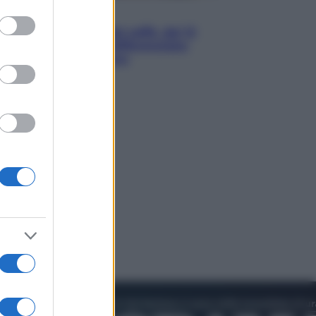
to grant or
Economia
ed purposes
Capsule e cialde del caffè, dal 12
agosto cambia la differenziata:
ecco dove si buttano