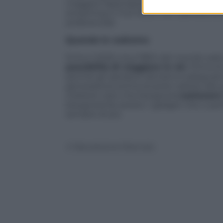
maggiori dipenderà dal dispositivo e da
streaming in Full HD) e non dall’esborso 
preferenziali.
Quando le vedremo
Entro il 2020 circa l’85% del mondo sar
possibilità di viaggiare in 4G
. Prima d
perché gli operatori dovranno adeguare l
generazione prima di poter saltare alla
indolore visto che bisognerà
sostenere 
bisognerà far presto: i gadget che ci por
sempre di più.
© Riproduzione Riservata