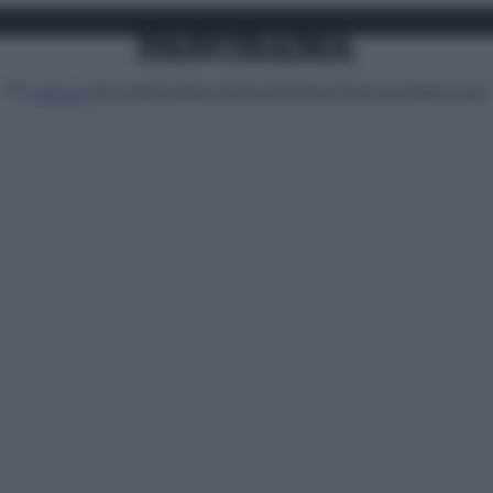
Attualità
Lifestyle
Moda
Video
Podcast
Abbonati
MENU