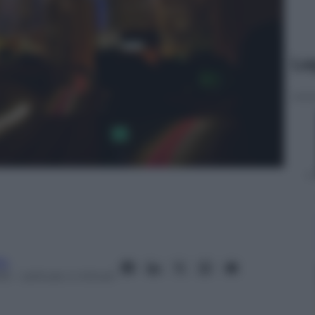
Le
fo
15
– Lettura: 4 minuti