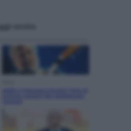
ggi anche
Musica
Addio a Francesco Guccini: l’arte di
scrivere canzoni che sembravano
romanzi