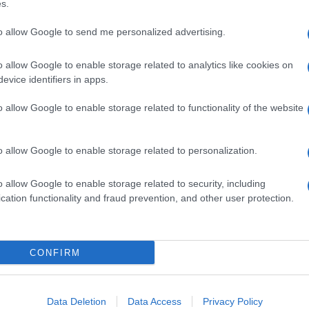
s.
izzo lo smartphone per far connettere ad internet
l tablet, potrei non avere spazio per agganciare anche
to allow Google to send me personalized advertising.
o allow Google to enable storage related to analytics like cookies on
evice identifiers in apps.
steremo alla più grande trasformazione tecnologica”
 di uno dei keynote tenuti al CES 2015. Nel
ossibili applicazioni della rete 5G. Quando una
o allow Google to enable storage related to functionality of the website
ari dispositivi connessi ad un’unica rete,
il
isogno di maggiore velocità
lasciando che altri si
ttutto quando lo scopo è solo quello di inviare
o allow Google to enable storage related to personalization.
di connettersi indipendentemente alla rete, il 5G
e ad ognuno tenendo conto di alcuni parametri,
o allow Google to enable storage related to security, including
 da preservare l’autonomia e allungarne la durata.
cation functionality and fraud prevention, and other user protection.
virà solo in casi specifici ma anche
erformance e latenze diverse permetterà di
CONFIRM
 rete, liberando velocità maggiori solo se necessario.
iò che chiamiamo “neutralità della rete”
. Tutti
esso modo ai servizi 5G pagando di volta in volta il
eratori. La possibilità di usufruire delle velocità
Data Deletion
Data Access
Privacy Policy