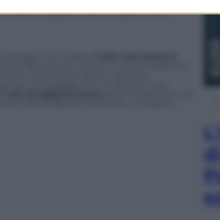
lle operazioni (ad esempio guardare un film in
di ulteriori tasse per avere accesso a corsie
à connesso in 3G, mentre
il 60% avrà anche la
i allora difficilmente vedremo muoversi qualcosa
e loro infrastrutture almeno alla terza
 quinta. Un passaggio che non sarà per nulla
i costi di aggiornamento
delle infrastrutture. Ma
tiamo dietro, affamati di internet, ci chiedono
L
d
P
e