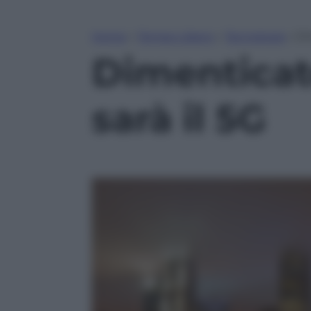
Home
»
Tempo Libero
»
Tecnologia
»
Di
Dimenticate
sarà il 5G