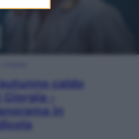
In Edicola
’autunno caldo
i Giorgia –
anorama in
dicola