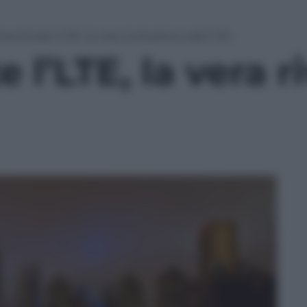
menticate l’LTE, la vera rivoluzione sarà il 5G
 l’LTE, la vera r