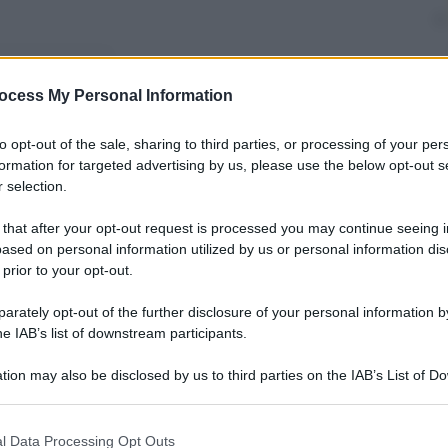
nti preferite
ocess My Personal Information
ette le mani avanti spiegando come il
 più veloce ma anche più intelligente
to opt-out of the sale, sharing to third parties, or processing of your per
formation for targeted advertising by us, please use the below opt-out s
 selection.
 that after your opt-out request is processed you may continue seeing i
ased on personal information utilized by us or personal information dis
 prior to your opt-out.
rately opt-out of the further disclosure of your personal information by
he IAB’s list of downstream participants.
tion may also be disclosed by us to third parties on the IAB’s List of 
 that may further disclose it to other third parties.
 that this website/app uses one or more Google services and may gath
l Data Processing Opt Outs