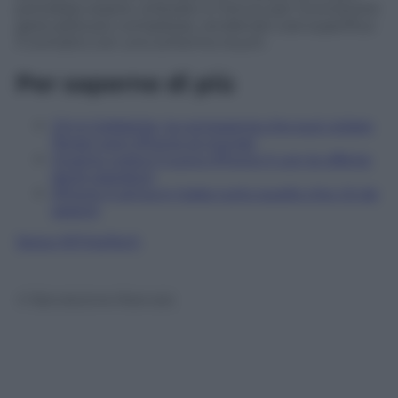
potrebbe essere utilizzato in futuro per riconoscere
gestualità più complesse, rendendo così superfluo
il contatto con uno schermo touch.
Per saperne di più
Chi è Cellebrite, la compagnia che può violare
(forse) ogni iPhone al mondo
Quanto costa il nuovo iPhone X con le offerte
degli operatori
iPhone X arriva in Italia: tutto quello che c’è da
sapere
Segui @TritaTech
© Riproduzione Riservata