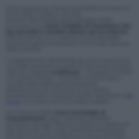
Ma le sorprese più rilevanti potrebbero arrivare sul
fronte delle interfacce. Sempre
secondo
Bloomberg
, Apple starebbe infatti
puntando a un
nuovo modello di interazione che
non prevede il contatto diretto con lo schermo
:
l’iPhone del futuro, in pratica, si controllerebbe
attraverso gesture fluttuanti, con le mani staccate
dallo schermo.
Il miglioramento dell’interfaccia uomo-macchina è
una delle ossessioni di Apple fin dai tempi di Steve
Jobs. Se il sistema
multitouch
– comparso nel 2007
con il primo iPhone – ha di fatto rivoluzionato il
mondo della telefonia (e buona parte
dell’elettronica di consumo), le successive
implementazioni, comprese quelle riguardanti il
3D
Touch
, non hanno avuto lo stesso impatto.
Con l’avvento delle
nuove tecnologie di
riconoscimento
, però, il discorso potrebbe
cambiare. Già oggi l’iPhone X sfrutta un sistema di
tracciatura del viso molto sofisticato (FaceID) per
attivare la funzione di sblocco; lo stesso principio