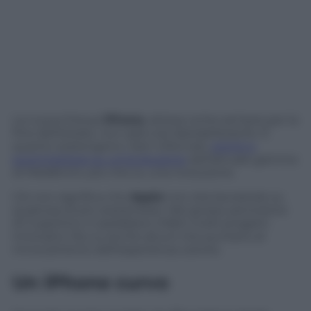
La nuova lineup
iPhone
, attesa come sempre per la
fine dell’estate, non sarà così destabilizzante. È
quanto sostengono i ben informati,
pronti a
scommettere su un’evoluzione
dell’attuale gamma
di Melafonini, più che su una rivoluzione.
Ciò non significa che
Apple
non stia lavorando su
qualcosa di più sostanzioso. Nel grosso pentolone
di Cupertino ci sarebbero infatti molti progetti
innovativi, fra cui anche alcuni che puntano al
rinnovamento dell’esperienza utente.
Un iPhone curvo