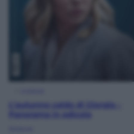
In Edicola
L’autunno caldo di Giorgia –
Panorama in edicola
Sfoglia ora