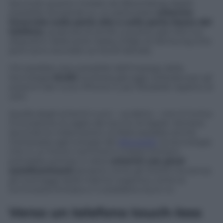
Secondo quanto rivelato da
Bloomberg
, Apple
starebbe lavorando su un particolare
schermo
incurvato sulla parte alta e sulla parte bassa del
telefono
, qualcosa di simile a quanto già visto sui
dispositivi della serie Galaxy Edge di Samsung (che
però sono stondati sui bordi laterali).
Ciò sarebbe reso possibile dall’impiego della
tecnologia
OLED
, la stessa già oggi utilizzata per gli
schermi dei nuovi iPhone X, più flessibile rispetto al
LED.
Quella degli schermi curvi – va detto – non è l’unica
innovazione al vaglio dei tecnici di Apple. Sempre
secondo le indiscrezioni, la Mela sarebbe anche
interessata agli sviluppi del
MicroLED
, la tecnologia
che in un futoro nemmeno troppo lontano
potrebbe portare in dote
schermi con pixel
autoilluminanti
(proprio come gli OLED) ma senza
gli svantaggi della matrice organica, come la
luminosità limitata e il cosiddetto burn-in.
Verso un telefono touch-less