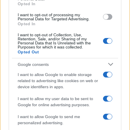
Opted In
grant or deny consent to Google and its third-party tags to
use your data for below specified purposes in below Google
I want to opt-out of processing my
consent section.
Personal Data for Targeted Advertising.
Opted In
I want to opt-out of Collection, Use,
Retention, Sale, and/or Sharing of my
Personal Data that Is Unrelated with the
Purposes for which it was collected.
Opted Out
Google consents
I want to allow Google to enable storage
related to advertising like cookies on web or
device identifiers in apps.
I want to allow my user data to be sent to
Google for online advertising purposes.
I want to allow Google to send me
personalized advertising.