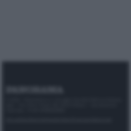
© 2025 – Panorama s.r.l. (Gruppo Società Editrice Italiana
spa) – Via Vittor Pisani 28, 20124 Milano – riproduzione
riservata – P.IVA 10518230965
Attualità
Lifestyle
Moda
Video
Podcast
Abbonati