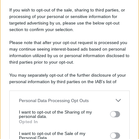
If you wish to opt-out of the sale, sharing to third parties, or
processing of your personal or sensitive information for
targeted advertising by us, please use the below opt-out
section to confirm your selection.
Please note that after your opt-out request is processed you
may continue seeing interest-based ads based on personal
information utilized by us or personal information disclosed to
third parties prior to your opt-out.
You may separately opt-out of the further disclosure of your
personal information by third parties on the IAB’s list of
downstream participants.
Personal Data Processing Opt Outs
This information may also be disclosed by us to third parties
on the IAB’s List of Downstream Participants that may further
I want to opt-out of the Sharing of my
disclose it to other third parties.
personal data.
Opted In
Please note that this website/app uses one or more Google
services and may gather and store information including but
I want to opt-out of the Sale of my
Personal Data.
not limited to your visit or usage behaviour. You may click to