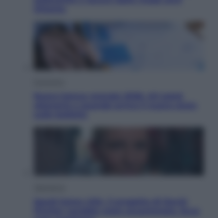
Ottanta
Economia
Nuovo bonus energia 2026, chi potrà
ottenerlo e quando arriva il nuovo aiuto
sulle bollette
Televisione
Squid Game USA, il progetto di David
Fincher sarebbe stato accantonato. Ecco