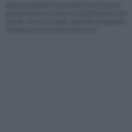
Apple starebbe lavorando a una nuova
generazione di schermi. Caratterizzati dal
profilo ricurvo e dalla capacità di leggere
le gesture (anche senza touch)