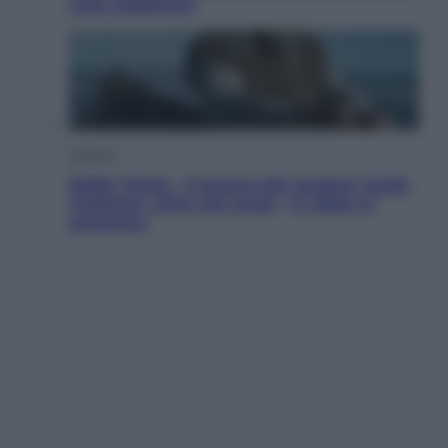
cosa sappiamo
Cinema
Robin Hood – Il prezzo del sangue: Hugh
Jackman, altro che eroe! – Il video in
esclusiva