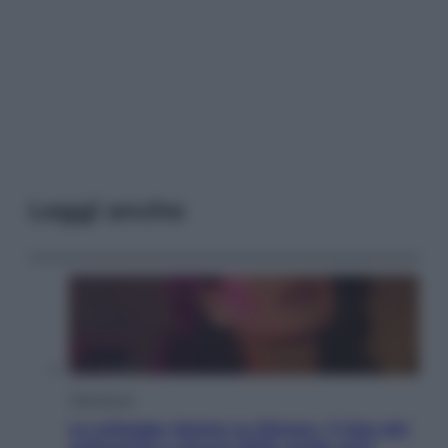
Leggi anche
Televisione
Le schegge riporta su Disney+ il lato più
seducente e oscuro della moda anni