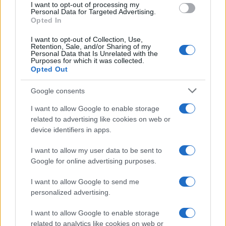
I want to opt-out of processing my
consent section.
Personal Data for Targeted Advertising.
Opted In
I want to opt-out of Collection, Use,
Retention, Sale, and/or Sharing of my
Personal Data that Is Unrelated with the
Purposes for which it was collected.
Opted Out
Google consents
I want to allow Google to enable storage
related to advertising like cookies on web or
device identifiers in apps.
I want to allow my user data to be sent to
Google for online advertising purposes.
I want to allow Google to send me
personalized advertising.
I want to allow Google to enable storage
related to analytics like cookies on web or