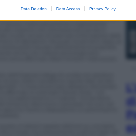
teria che formano i gusci esterni degli atomi di tutti
ossiamo dire che sono la sostanza del creato.
Data Deletion
Data Access
Privacy Policy
tative sul fatto che la loro teoria potesse essere
o un’ipotesi matematicamente e logicamente
studio notarono che il processo era così raro e
to inutile cercare di osservare la formazione della
menti di laboratorio. Ma quasi novant’anni dopo, se
umanità potrà misurare direttamente le proprietà
trando anche che materia ed energia sono
come aveva affermato Albert Einstein nella sua più
fisici dell’Imperial College di Londra non perdono
di aver risolto il problema usando laser ad alta
L
onibili: “In linea di principio abbiamo dimostrato
ha affermato lo scienziato Steven Rose, “con
d
 e la trasformeremo in materia.” Scrivendone
ziati britannici descrivono il processo nei suoi vari
appunto l’avere a disposizione un potentissimo
P
cessaria.
e
questo si tratta) è sparare elettroni su una lastra
 alta energia. Successivamente si attiva il laser ad