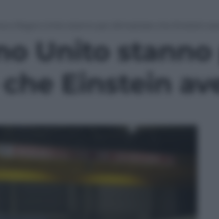
na e Regno Unito stanno per dimostrare che Einstein av
no Unito stanno
 che Einstein av