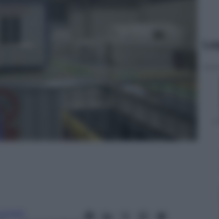
Le
cchetti