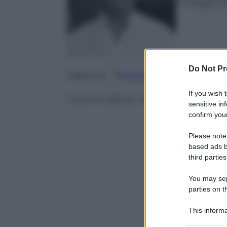
17 Maggio 2
Do Not Pr
Google
Discover
Fo
Seguici su
If you wish 
Luce e calore, materia ed energi
sensitive in
confirm your
Please note
based ads b
third parties
You may sepa
parties on t
This informa
Participants