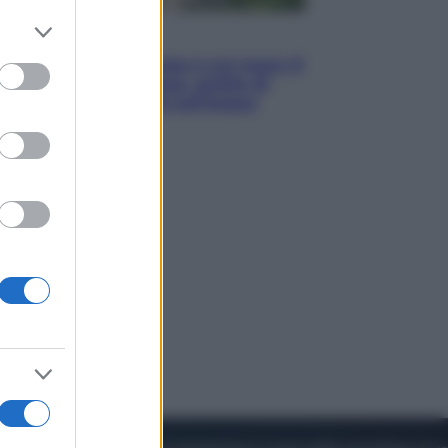
er and store
Viaggi
to grant or
La Thailandia segreta è sul mare: 8
ed purposes
luoghi tra delfini rosa, grotte di
smeraldo e villaggi sull’acqua