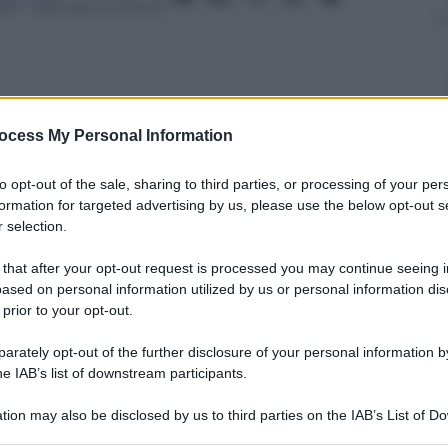
021
– Lettura: 5 minuti
ocess My Personal Information
nti preferite
to opt-out of the sale, sharing to third parties, or processing of your per
a possono trasformarsi l’una nell’altra
formation for targeted advertising by us, please use the below opt-out s
 selection.
 that after your opt-out request is processed you may continue seeing i
ased on personal information utilized by us or personal information dis
 prior to your opt-out.
rately opt-out of the further disclosure of your personal information by
he IAB’s list of downstream participants.
tion may also be disclosed by us to third parties on the IAB’s List of 
 that may further disclose it to other third parties.