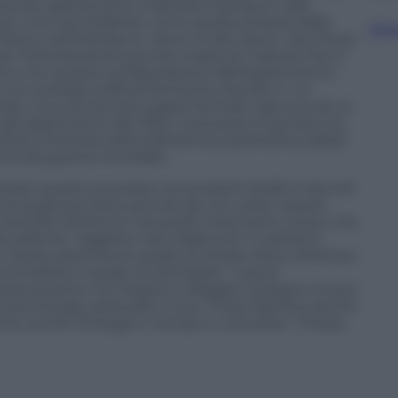
uscola capsula d’oro chiamata Hohlraum (dal
ce una luce brillante come quella emessa dalle
Sfog
di fotoni nell’Hohlraum viene inviato dove i due flussi
vare l’infinitamente piccola massa di materia che si
trano che questa configurazione dell’esperimento
 con energie sufficientemente elevate in un
eare circa centomila coppie formate ognuna da un
gli esperimenti del 1934, il processo è quindi una
 teoria chiamata elettrodinamica quantistica (Qed)
econda guerra mondiale.
ostrare questo processo nei prossimi dodici mesi ed
rà di qualcosa tanto piccolo da non poter essere
ientifici britannici sia quelli cinesi sono consci che
a definire “oggetto nato dalla luce” è soltanto
hi merita attenzione quello di Andrei Seryi, direttore
di Oxford, il quale ha dichiarato: “Lascia
a pensavamo non fossero collegate, possano invece
a ed energia, particelle e luce. Forse significa anche
ire anche l’energia in tempo e viceversa”. Chissà…