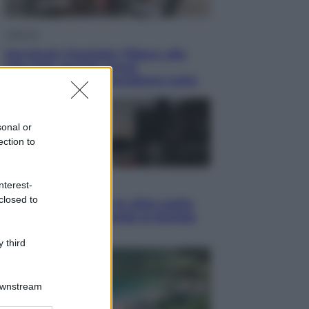
Lifestyle
Dal blush Charlotte Tilbury alle
tote bag: perché ormai
collezioniamo e rivendiamo tutto
sonal or
ection to
Esteri
nterest-
closed to
Perché Hiroshima: la città scelta
per mostrare al mondo la bomba
atomica
 third
Downstream