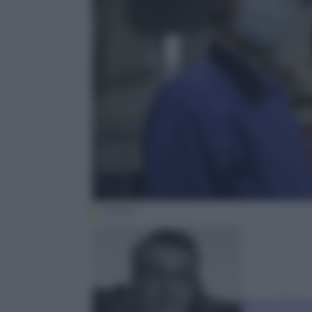
(Ansa)
Sergio Barlo