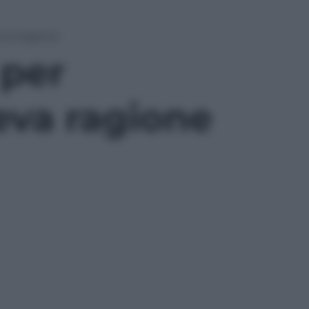
eva ragione
 per
eva ragione