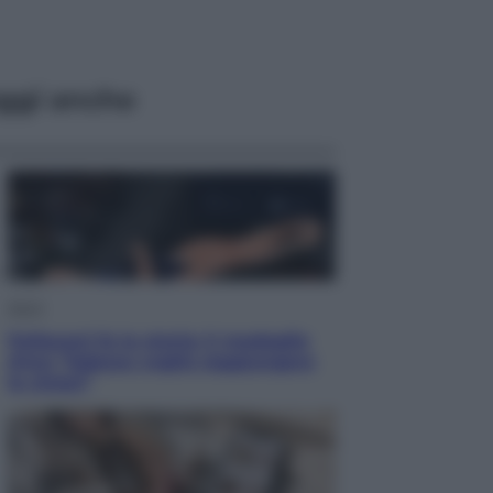
ggi anche
Sport
Pellacani fa la storia: 5 medaglie
d’oro “Adesso voglio raggiungere
le cinesi”