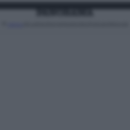
Attualità
Lifestyle
Moda
Video
Podcast
Abbonati
MENU