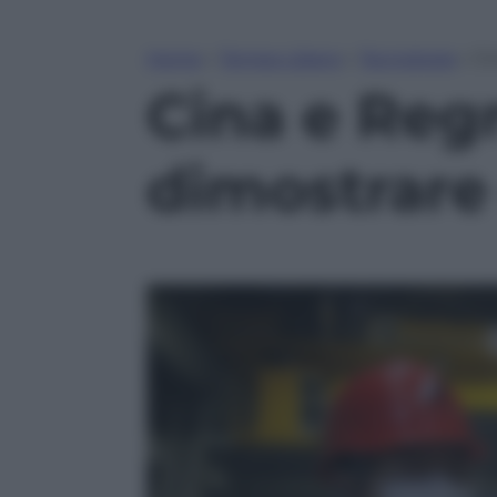
Home
»
Tempo Libero
»
Tecnologia
»
Ci
Cina e Reg
dimostrare