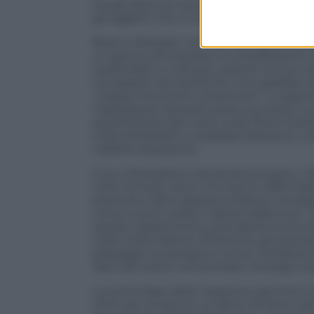
Ma gli elettroni sono le particelle di ma
gli oggetti che ci circondano e quindi p
Breit e Wheeler non avevano grandi aspet
un giorno dimostrata, la consideraron
sostenibile e nulla più, poiché nel loro 
complesso da riprodurre che sarebbe sta
“coppia neutrone e positrone” in esperi
l’operazione dovesse avere successo l’
quantistiche del vuoto sulla Terra mos
intercambiabili in qualsiasi direzione, 
celebre equazione.
E se a Shanghai si lavora senza sosta, i 
certo tempo, tanto che hanno affermato 
potenza e altre apparecchiature ora disp
come si può creare materia dalla luce”, 
questo esperimento prenderemo la luce
sulla rivista
Nature Photonics
, gli scien
passaggi ma pongono come condizione 
laser per poter concentrare l’energia ne
La prima fase della creazione (perché si 
d’oro per produrre un fascio di fotoni ad