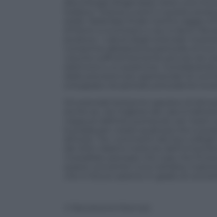
alta energia dirigendolo verso una min
tedesco “stanza vuota”) e questo produ
stelle. Nella fase finale il primo raggio 
di fotoni si scontrano e qui si deve rile
produce. I calcoli degli scienziati mos
comprime abbastanza particelle di luce
volume sufficientemente piccolo da cr
elettrone e un positrone. Considerando 
delle previsioni più spettacolari di una
sviluppata nel periodo precedente la s
Gli scienziati britannici sperano di dim
anche se, nel migliore dei casi si tratte
neppure definito pulviscolo, sia i team sc
la strada per creare qualcosa che si poss
all’inizio. Tra i commenti dei loro colleg
del John Adams Institute dell’Università 
mozzafiato pensare che cose che finor
essere convertite l’una nell’altra: materi
che in futuro saremo in grado di convert
© Riproduzione Riservata