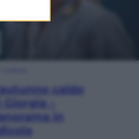
In Edicola
’autunno caldo
i Giorgia –
anorama in
dicola