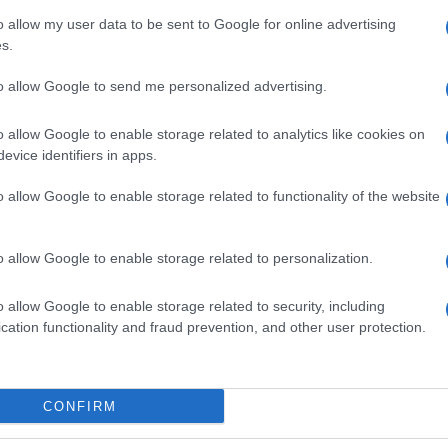
stati per primi le testate
Asiatimes
e
The Guardian
,
o allow my user data to be sent to Google for online advertising
bbastanza potente da produrre materia e antimateria
mettendoci di osservare in un laboratorio terrestre
s.
ha dato origine all’universo.
to allow Google to send me personalized advertising.
ntascientifici libri di Dan Brown, bisogna
a su un fatto ineluttabile: ciò che per sinonimo di
o allow Google to enable storage related to analytics like cookies on
tà non lo è mai completamente. E’, invece, come
e positroni (particelle di materia e antimateria) che
evice identifiers in apps.
 (esistenza), sebbene si annullino a vicenda
intervenire in quel processo e separare la materia e
o allow Google to enable storage related to functionality of the website
trino in collisione tra loro, facendo in modo che
ino più elettroni e positroni. Queste nuove
di essere rilevate nel momento in cui acquisiscono
o allow Google to enable storage related to personalization.
 dalle strumentazioni di cui disponiamo. In questo
reare particelle e antiparticelle come se fossero
o allow Google to enable storage related to security, including
 luce può generare materia e antimateria seguendo
 del vuoto”.
cation functionality and fraud prevention, and other user protection.
 fu scritta dai fisici statunitensi Gregory Breit e John
– molto raramente – due particelle di luce (fotoni),
ttrone e il suo equivalente di antimateria, un
CONFIRM