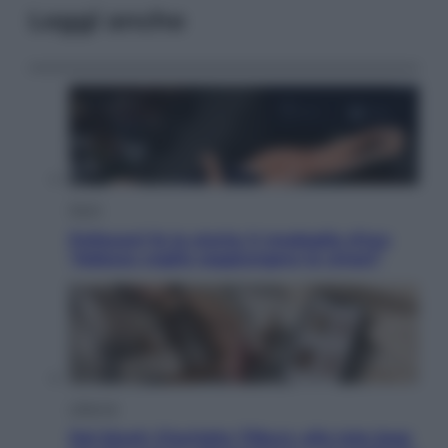
Leggi anche
Sport
Pellacani fa la storia: 5 medaglie d’oro
“Adesso voglio raggiungere le cinesi”
Lifestyle
Dal blush Charlotte Tilbury alle tote bag: