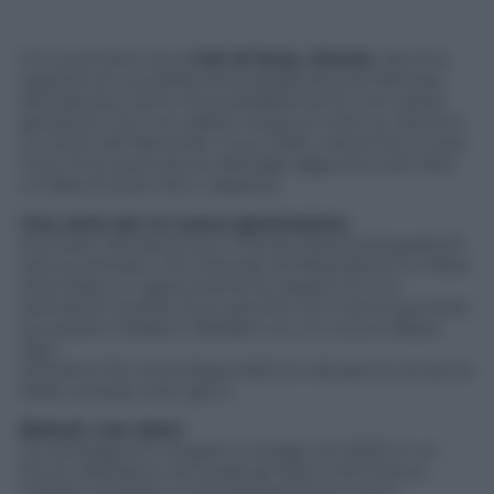
Il 5 novembre esce
Call of Duty: Ghosts
, decimo
capitolo di una delle serie sparatutto più famose
del pianeta, tanto che probabilmente non esiste
giocatore che non abbia messo le mani su almeno
un titolo del franchise. Il suo DNA, insomma, è cosa
nota. Ecco però alcuni dettagli aggiuntivi per farsi
un’idea di quel che ci aspetta.
Una serie per la nuova generazione
Activision (produttori) e Infinity Ward (sviluppatori)
hanno pensato che l’esordio di PlayStation4 e Xbox
One fosse un appuntamento degno di una
sottoserie inedita. Ecco perché non hanno puntato
sul quarto
Modern Warfare
o su un nuovo
Black
Ops
.
(
Ghosts
è fra i titoli disponibili sin dal giorno di lancio
delle console next-gen.)
Battuti, non domi
La campagna in singolo si svolge nel 2023, in un
futuro distopico nel quale gli Stati Uniti hanno
cessato di essere una superpotenza e sono