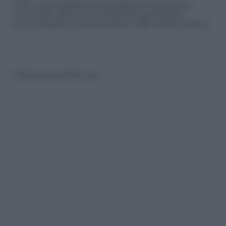
– sono stati sparati 32.3 quadrilioni di proiettili
– sono stati distrutti 5 miliardi di autoveicoli
– le ore di gioco totali toccano i 2,85 milioni di anni
© Riproduzione Riservata