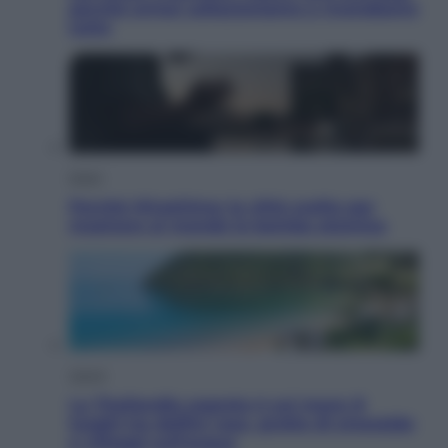
perché ormai collezioniamo e rivendiamo
tutto
Esteri
Perché Hiroshima: la città scelta per
mostrare al mondo la bomba atomica
Viaggi
La Thailandia segreta è sul mare: 8
luoghi tra delfini rosa, grotte di smeraldo
e villaggi sull’acqua