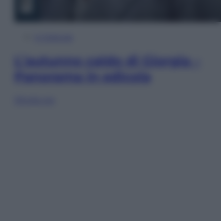
In Edicola
L’autunno caldo di Giorgia –
Panorama in edicola
Sfoglia ora