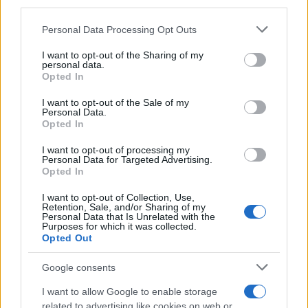
downstream participants.
Personal Data Processing Opt Outs
This information may also be disclosed by us to third parties
on the IAB’s List of Downstream Participants that may further
I want to opt-out of the Sharing of my
disclose it to other third parties.
personal data.
Opted In
Please note that this website/app uses one or more Google
services and may gather and store information including but
I want to opt-out of the Sale of my
Personal Data.
not limited to your visit or usage behaviour. You may click to
Opted In
grant or deny consent to Google and its third-party tags to
use your data for below specified purposes in below Google
I want to opt-out of processing my
consent section.
Personal Data for Targeted Advertising.
Opted In
I want to opt-out of Collection, Use,
Retention, Sale, and/or Sharing of my
Personal Data that Is Unrelated with the
Purposes for which it was collected.
Opted Out
Google consents
I want to allow Google to enable storage
related to advertising like cookies on web or