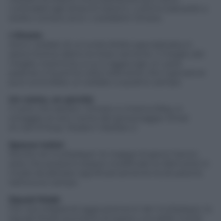
vulnerabili agli attacchi esterni. L’ultimo baluardo a
stelle e strisce sono i cosiddetti Ghosts.
I Ghosts
Sono i soldati di un’unità d’elite specializzata in
azioni furtive dietro le linee nemiche. Il meglio del
meglio, insomma, a cui si aggiunge un cane
pastore: è la prima volta nella serie che il giocatore
può controllare un soldato a quattro zampe.
Un nome, un perché
Il cane che assiste i Ghosts si chiama Riley in
omaggio al vero nome del personaggio Ghost
di
Call of Duty: Modern Warfare 2
.
Spacco tutto!
Novità nel multiplayer: le mappe di gioco hanno
aree che possono essere modificate (o distrutte) in
modo da alterare significativamente la situazione
tattica sul campo.
Squad Mode
Fra i piccoli/grandi aggiustamenti del multiplayer, lo
Squad Mode promette di essere una delle novità