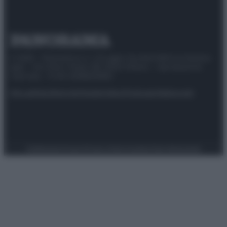
© 2025 – Panorama s.r.l. (Gruppo Società Editrice Italiana
spa) – Via Vittor Pisani 28, 20124 Milano – riproduzione
riservata – P.IVA 10518230965
Attualità
Lifestyle
Moda
Video
Podcast
Abbonati
Preferenze Privacy
Privacy Policy
Cookie Policy
Note legali