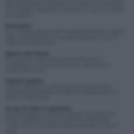
più interessanti: consente di creare la tua squadra
di 10 soldati e giocarci in solitaria, co-op o in match
competitivi.
Extinction
È la variante aliena della modalità Zombie di
Black
Ops
: cooperativa fino a quattro giocatori contro
orde di extraterrestri.
Spazio alle donne
Per la prima volta nella storia della serie, il
multiplayer consente di vestire i panni di un
soldato femmina.
Impatto grafico
Infinity Ward ha confermato che
Call of Duty:
Ghosts
potrà godere di 1080p su PlayStation4 e
720p su Xbox One.
Un po’ di cifre, in generale
Per festeggiare l’uscita di
Ghosts
, Activision ha
fornito qualche numero sull’intero franchise:
– 100 milioni di persone hanno giocato a
Call of
Duty