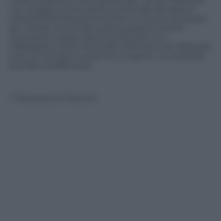
non sfugge al meccanismo premiale dei giochi:
utilizzandola frequentemente si vincono accessori
per l’avatar, alcuni dei quali si possono anche
acquistare a parte. Ma le similitudini con
videogame come Farmville si fermano qui: Bitstrips
è più un fumetto social che un gioco. La creatività
può fare la differenza.
© Riproduzione Riservata