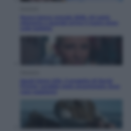
Economia
Nuovo bonus energia 2026, chi potrà
ottenerlo e quando arriva il nuovo aiuto
sulle bollette
Televisione
Squid Game USA, il progetto di David
Fincher sarebbe stato accantonato. Ecco
cosa sappiamo