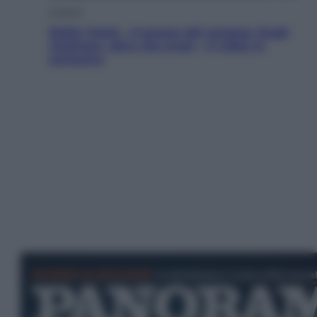
Cinema
Robin Hood – Il prezzo del sangue: Hugh
Jackman, altro che eroe! – Il video in
esclusiva