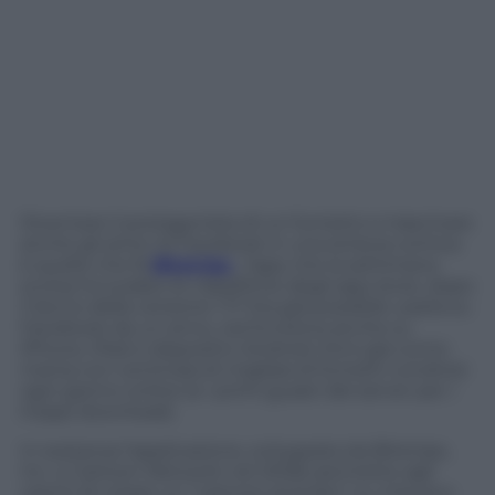
Diventare il protagonista di un fumetto e trascinare
anche gli amici di Facebook in una striscia comica:
è quello che fa
Bitstrips
, l’app che la settimana
scorsa ha scalato le classifiche degli app store, dopo
il lancio della versione 1.17. Era già possibile usarla su
Facebook da un anno, ora funziona anche su
iPhone, iPad e dispositivi Android. Ed è già comic
mania con centinaia di migliaia di fumetti condivisi
ogni giorno online (e i primi guasti del server per i
troppi download).
In sostanza l’applicazione, sviluppata da Bitstrips,
Inc. e Cartoon Network nel 2008, permette agli
utenti di creare un “cartone animato” su misura e