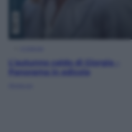
In Edicola
L’autunno caldo di Giorgia –
Panorama in edicola
Sfoglia ora