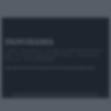
© 2025 – Panorama s.r.l. (Gruppo Società Editrice Italiana
spa) – Via Vittor Pisani 28, 20124 Milano – riproduzione
riservata – P.IVA 10518230965
Attualità
Lifestyle
Moda
Video
Podcast
Abbonati
Preferenze Privacy
Privacy Policy
Cookie Policy
Note legali