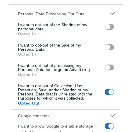
downstream participants.
Personal Data Processing Opt Outs
This information may also be disclosed by us to third parties
on the IAB’s List of Downstream Participants that may further
I want to opt-out of the Sharing of my
disclose it to other third parties.
personal data.
Opted In
Please note that this website/app uses one or more Google
services and may gather and store information including but
I want to opt-out of the Sale of my
Personal Data.
not limited to your visit or usage behaviour. You may click to
Opted In
grant or deny consent to Google and its third-party tags to
use your data for below specified purposes in below Google
I want to opt-out of processing my
consent section.
Personal Data for Targeted Advertising.
Opted In
I want to opt-out of Collection, Use,
Retention, Sale, and/or Sharing of my
Personal Data that Is Unrelated with the
Purposes for which it was collected.
Opted Out
Google consents
I want to allow Google to enable storage