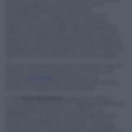
farne il protagonista di un fumetto, con la
possibilità di usare più di 1.000 scene
personalizzabili. Ci vogliono pochi minuti. Si
possono anche invitare gli amici nella storia,
usando i loro avatar e aggiungendo didascalie e
balloon per creare situazioni divertenti. I fumetti
possono poi essere istantaneamente condivisi su
Facebook o altri siti di social media, dove Bitstrips
guadagna terreno ogni giorno, con già 11 milioni di
utenti unici. E il fenomeno non è ancora esploso.
Chi ha un lato creativo, ma non ha alcuna capacità
artistica, la troverà divertente. E c’è anche una
versione
web-based
che introduce una
componente educativa nei fumetti, per aiutare i
bambini a imparare attraverso le strips.
Il CEO
Jacob Blackstock
lo descrive come un
nuovo tipo di social network: “Bitstrips è difficile da
categorizzare, perché non è un gioco”, ha
dichiarato. “E’ un nuovo modo per esprimere se
stessi e di interagire con i tuoi amici. Invece di
inviare le stesse cose di tutti gli altri, è possibile
creare qualcosa molto personale”. Anche Bitstrips