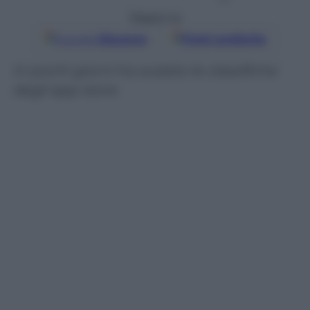
Seguici su
Google
Discover
Fonti preferite
In pochi giorni ha scalato le classifiche
degli app store