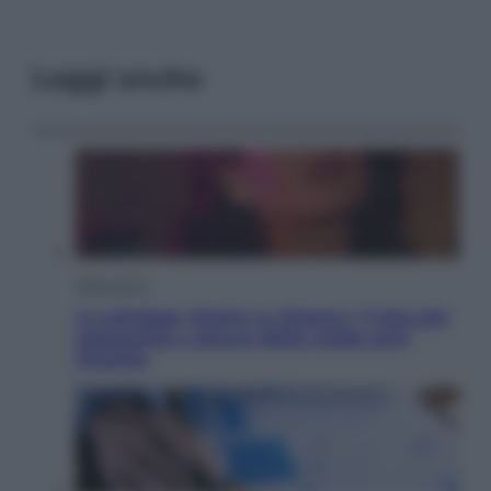
Leggi anche
Televisione
Le schegge riporta su Disney+ il lato più
seducente e oscuro della moda anni
Ottanta