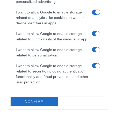
personalized advertising.
I want to allow Google to enable storage
related to analytics like cookies on web or
device identifiers in apps.
I want to allow Google to enable storage
related to functionality of the website or app.
I want to allow Google to enable storage
related to personalization.
I want to allow Google to enable storage
related to security, including authentication
functionality and fraud prevention, and other
user protection.
CONFIRM