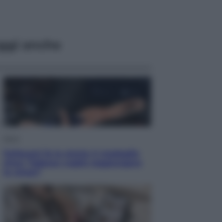
ggi anche
Sport
Pellacani fa la storia: 5 medaglie
d’oro “Adesso voglio raggiungere
le cinesi”