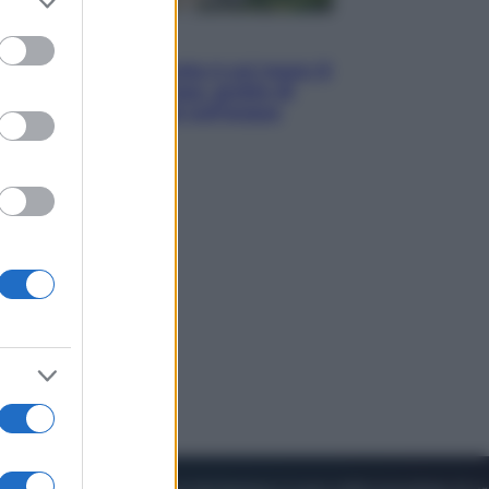
to grant or
ed purposes
Viaggi
La Thailandia segreta è sul mare: 8
luoghi tra delfini rosa, grotte di
smeraldo e villaggi sull’acqua