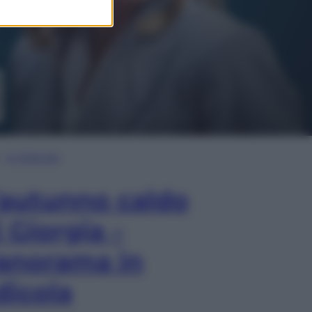
In Edicola
’autunno caldo
i Giorgia –
anorama in
dicola