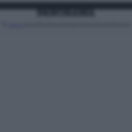
Attualità
Lifestyle
Moda
Video
Podcast
Abbonati
MENU