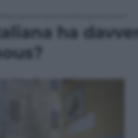
 Polizia italiana ha davvero arrestato gli Anonymous?
italiana ha davve
mous?