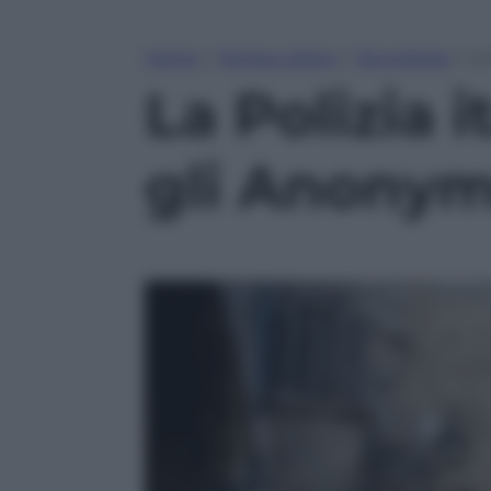
Home
»
Tempo Libero
»
Tecnologia
»
La
La Polizia 
gli Anony