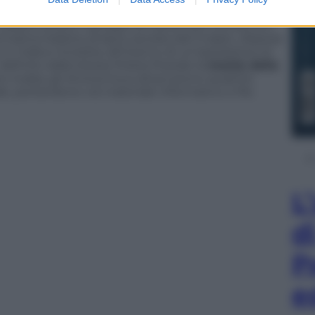
informazioni sugli arresti.
taliano ferisce il gruppo di hacker più conosciuto
ormatica italiana, proprio aiutata dal Cnaipic, dispose
in Italia e Svizzera, all’interno di un’operazione di
 definito dalla stessa Polizia Postale la
mente della
e rivalsa, gli Anonymous attaccarono qualche
e, portandone via materiale informativo e file
L
d
P
e