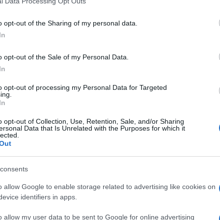
l Data Processing Opt Outs
including but not limited to your visit or usage behaviour. You may click 
 to Google and its third-party tags to use your data for below specifi
o opt-out of the Sharing of my personal data.
ogle consent section.
In
o opt-out of the Sale of my Personal Data.
In
to opt-out of processing my Personal Data for Targeted
ing.
In
 conferenza tenuta dalla Polizia Postale in Rete
ioni sugli arresti. Si tratterebbe di G.P. di 34 anni
o opt-out of Collection, Use, Retention, Sale, and/or Sharing
ersonal Data that Is Unrelated with the Purposes for which it
provincia di Bologna, S.L. di 28 anni della provincia di
lected.
orino. Poco fa è arrivata la smentita ufficiale di
Out
taliano
: “Le persone arrestate utilizzavano il nome di
pa, lo facevano solo per il piacere personale del
hackerare siti a caso. Questo si distacca
consents
. Intanto su Twitter è scattato
critti al social network fanno sentire il loro appoggio
o allow Google to enable storage related to advertising like cookies on
enenti ai più rinomati anonimi.
evice identifiers in apps.
__
o allow my user data to be sent to Google for online advertising