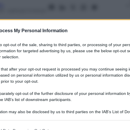
fo
13
– Lettura: 3 minuti
ocess My Personal Information
to opt-out of the sale, sharing to third parties, or processing of your per
nti preferite
formation for targeted advertising by us, please use the below opt-out s
 selection.
paese per guadagni illeciti sulle azioni
nformazioni sull’identità degli arrestati.
 that after your opt-out request is processed you may continue seeing i
ased on personal information utilized by us or personal information dis
 smarca
 prior to your opt-out.
rately opt-out of the further disclosure of your personal information by
he IAB’s list of downstream participants.
tion may also be disclosed by us to third parties on the IAB’s List of 
 that may further disclose it to other third parties.
 that this website/app uses one or more Google services and may gath