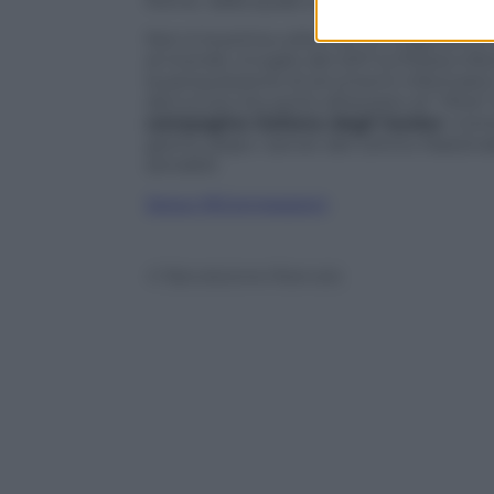
Roma dalla quale si aspettano maggiori 
Non è la prima volta che un organismo i
al mondo. A luglio del 2011 la Polizia inf
la perquisizione di strumenti informatici 
denuncia che portò all’arresto di “
Phre
”
compagine italiana degli hacker
. Com
giorno dopo i server del Centro Nazional
sensibili.
Segui @Connessioni
© Riproduzione Riservata