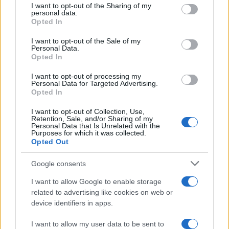
I want to opt-out of the Sharing of my
disclose it to other third parties.
personal data.
Opted In
Please note that this website/app uses one or more Google
services and may gather and store information including but
I want to opt-out of the Sale of my
Personal Data.
not limited to your visit or usage behaviour. You may click to
Opted In
grant or deny consent to Google and its third-party tags to
use your data for below specified purposes in below Google
I want to opt-out of processing my
consent section.
Personal Data for Targeted Advertising.
Opted In
I want to opt-out of Collection, Use,
Retention, Sale, and/or Sharing of my
Personal Data that Is Unrelated with the
Purposes for which it was collected.
Opted Out
Google consents
I want to allow Google to enable storage
related to advertising like cookies on web or
device identifiers in apps.
I want to allow my user data to be sent to