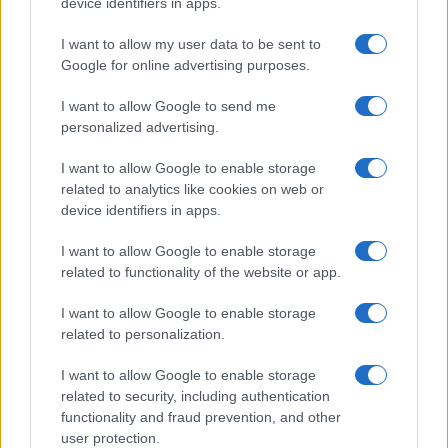
device identifiers in apps.
I want to allow my user data to be sent to
Google for online advertising purposes.
I want to allow Google to send me
personalized advertising.
I want to allow Google to enable storage
related to analytics like cookies on web or
device identifiers in apps.
I want to allow Google to enable storage
related to functionality of the website or app.
I want to allow Google to enable storage
related to personalization.
I want to allow Google to enable storage
related to security, including authentication
functionality and fraud prevention, and other
user protection.