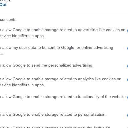
Out
e d’ispirazione per tutto il suono
: un viaggio nei
dall’album “Disc-Overy” del 2010, quello con i
consents
o allow Google to enable storage related to advertising like cookies on
evice identifiers in apps.
o allow my user data to be sent to Google for online advertising
s.
to allow Google to send me personalized advertising.
o allow Google to enable storage related to analytics like cookies on
evice identifiers in apps.
o allow Google to enable storage related to functionality of the website
o allow Google to enable storage related to personalization.
o allow Google to enable storage related to security, including