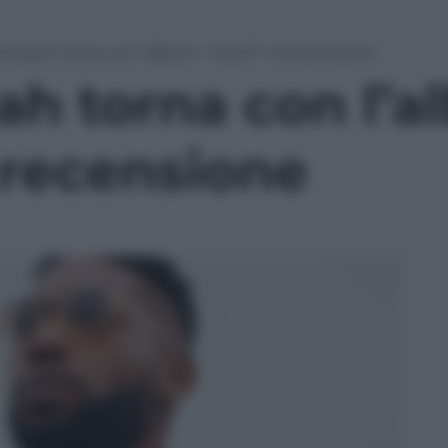
Tempah torna con l’album “Youth”: la recensione
ah torna con l’
 recensione