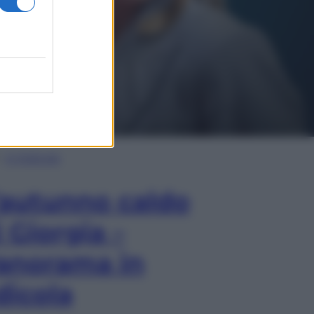
In Edicola
’autunno caldo
i Giorgia –
anorama in
dicola