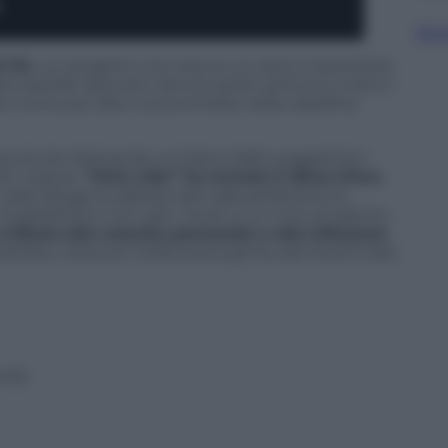
Sfog
 hit
, un progetto che traccia un solco importante
la tracklist spiccano alcune perle: prima su tutte il
o come più alta nuova entrata nella classifica
ssunta da
Mamacita
, un brano dalle suggestioni
d. Il pezzo
“Girls Like” ha trovato il disco d’oro
Jake Bugg ha abbracciato alla perfezione le
Inghilterra e non solo. Youth è un inno al talento,
tributo alla crescita personale e alle influenze
artista, cresciuto nella scena grime del South East
:05)