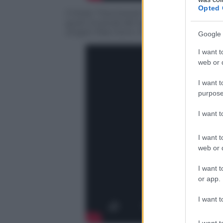
Opted 
Il titolo “Giovinezza” svela subito
la font
gusti musicali del rapper reso popolare 
singoli
Pass Out
e
Written
in the stars.
Google 
I want t
web or d
I want t
purpose
I want 
I want t
web or d
I want t
or app.
I want t
I want t