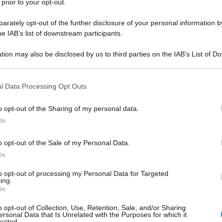
 prior to your opt-out.
 Londra da origini nigeriane ha pubblicato il suo
rately opt-out of the further disclosure of your personal information by
ni dopo l’ultimo disco
“Demonstration” del 2013.
he IAB’s list of downstream participants.
tion may also be disclosed by us to third parties on the IAB’s List of 
 that may further disclose it to other third parties.
 that this website/app uses one or more Google services and may gath
l Data Processing Opt Outs
including but not limited to your visit or usage behaviour. You may click 
 to Google and its third-party tags to use your data for below specifi
o opt-out of the Sharing of my personal data.
ogle consent section.
In
o opt-out of the Sale of my Personal Data.
In
to opt-out of processing my Personal Data for Targeted
ing.
In
o opt-out of Collection, Use, Retention, Sale, and/or Sharing
ersonal Data that Is Unrelated with the Purposes for which it
lected.