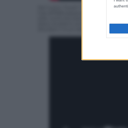
authenti
Nel nuovo “Youth” Tinie Tempah
si met
hop all’R&B passando per indie pop, gri
stile, come era stato confermato già dal
(disco di platino anche in Italia) dove T
sfondare il muro delle
40 milioni di vi