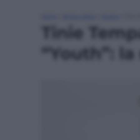
Home
»
Tempo Libero
»
Musica
»
Tinie 
Tinie Temp
“Youth”: la