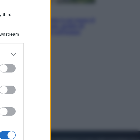
Viaggi
 third
La Thailandia segreta è sul mare: 8
luoghi tra delfini rosa, grotte di
smeraldo e villaggi sull’acqua
Downstream
er and store
to grant or
ed purposes