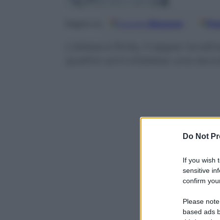
Google
Discover
Fo
Seguici su
L’attesa è finita, il rapper lon
quattro anni d’attesa: una raccol
Do Not Pr
If you wish 
sensitive in
confirm your
Please note
based ads b