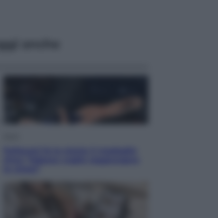
ggi anche
Sport
Pellacani fa la storia: 5 medaglie
d’oro “Adesso voglio raggiungere
le cinesi”