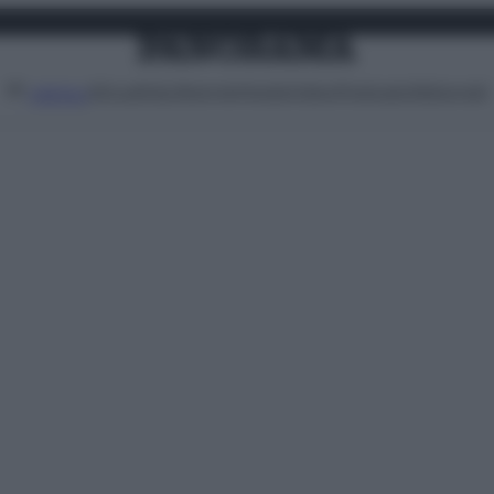
Attualità
Lifestyle
Moda
Video
Podcast
Abbonati
MENU