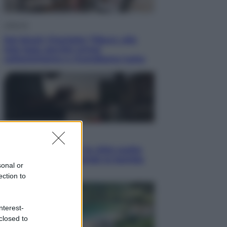
Lifestyle
Dal blush Charlotte Tilbury alle
tote bag: perché ormai
collezioniamo e rivendiamo tutto
Esteri
Perché Hiroshima: la città scelta
per mostrare al mondo la bomba
sonal or
atomica
ection to
nterest-
closed to