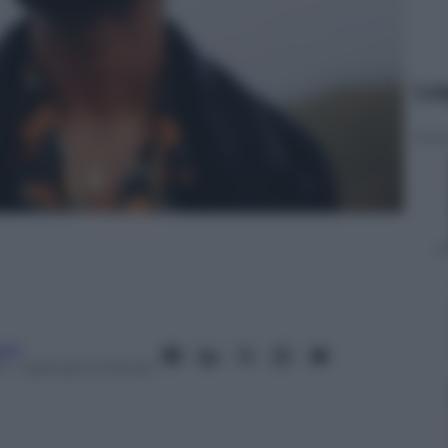
Le
anò
7
– Lettura: 2 minuti