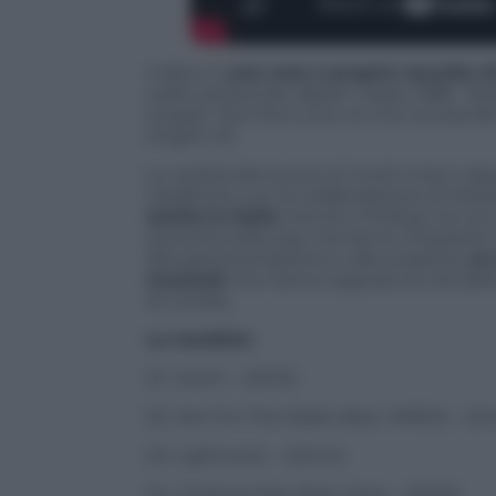
Il disco è
una vera e propria raccolta di
nella carriera del rapper classe 1988. Nel
singolo
Text from your ex
che ha esordit
singoli UK.
La varietà del suono di Youth è ben ria
caraibiche con la collaborazione di Wizki
anche in Italia
mentre
Finding me
con 
sonorità indie pop che fanno impazzire l’
alla sperimentazione e alla scoperta,
un 
musicali
che hanno segnato la vita dell’
di Londra.
La tracklist:
01. Youth – (03:12)
02. Not For The Radio (feat. MNEK) – (04
03. Lightwork – (03:44)
04. Chasing Flies (feat. Nea) – (03:19)