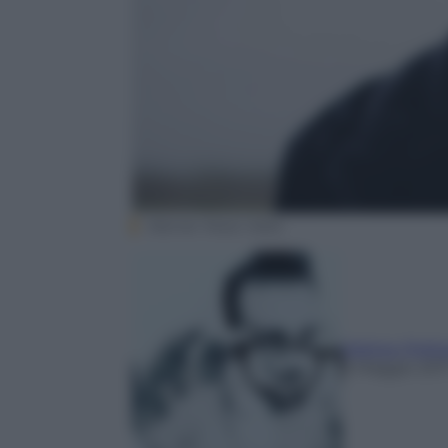
Warner Music Italia
Matteo Polit
3 Maggio 201