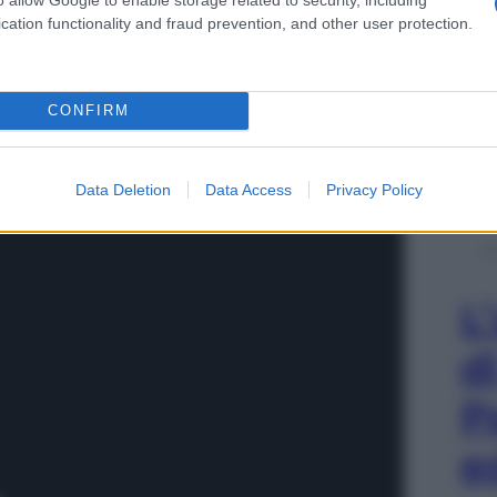
cation functionality and fraud prevention, and other user protection.
te in gioco su tutte le sonorità possibili
, dall’hip
me e garage in pieno stile UK. Un ritorno in grande
l’uscita del singolo
No Letting Go
, vera e propria hit
inie canta con
Jess Glynne
, un video già pronto a
CONFIRM
ews su Youtube
.
Data Deletion
Data Access
Privacy Policy
L
d
P
e