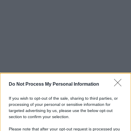
Do Not Process My Personal Information
If you wish to opt-out of the sale, sharing to third parties, or
processing of your personal or sensitive information for
targeted advertising by us, please use the below opt-out
section to confirm your selection.
Please note that after your opt-out request is processed you