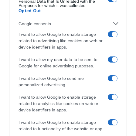
Personal Data that Is Unrelated with the
Purposes for which it was collected.
Opted Out
Google consents
I want to allow Google to enable storage
related to advertising like cookies on web or
device identifiers in apps.
I want to allow my user data to be sent to
Google for online advertising purposes.
I want to allow Google to send me
personalized advertising.
I want to allow Google to enable storage
related to analytics like cookies on web or
device identifiers in apps.
I want to allow Google to enable storage
related to functionality of the website or app.