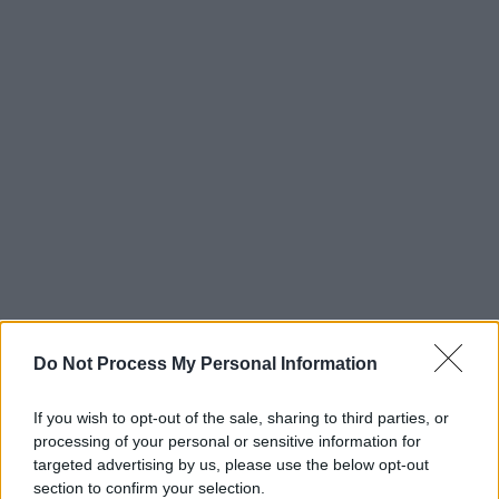
Do Not Process My Personal Information
If you wish to opt-out of the sale, sharing to third parties, or
processing of your personal or sensitive information for
targeted advertising by us, please use the below opt-out
section to confirm your selection.