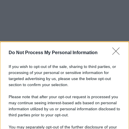
Do Not Process My Personal Information
If you wish to opt-out of the sale, sharing to third parties, or
processing of your personal or sensitive information for
targeted advertising by us, please use the below opt-out
section to confirm your selection.
Please note that after your opt-out request is processed you
may continue seeing interest-based ads based on personal
information utilized by us or personal information disclosed to
third parties prior to your opt-out.
You may separately opt-out of the further disclosure of your