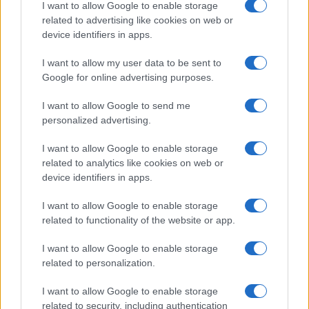
I want to allow Google to enable storage
related to advertising like cookies on web or
device identifiers in apps.
I want to allow my user data to be sent to
Google for online advertising purposes.
I want to allow Google to send me
personalized advertising.
I want to allow Google to enable storage
related to analytics like cookies on web or
device identifiers in apps.
I want to allow Google to enable storage
related to functionality of the website or app.
I want to allow Google to enable storage
related to personalization.
I want to allow Google to enable storage
related to security, including authentication