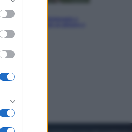
to grant or
ed purposes
Sport
I dubbi di Sinner, fisioterapia a
Torino: Jannik valuta se giocare a
Cincinnati