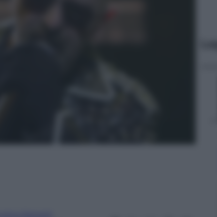
Le
drea Bariselli