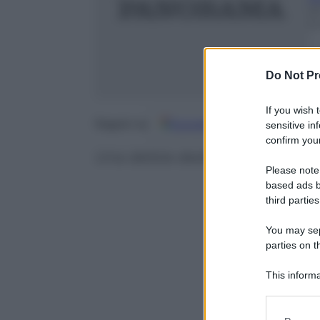
2
2
Do Not Pr
If you wish 
Google
Discover
Fo
Seguici su
sensitive in
confirm your
Una delizia dedicata al vocalist 
Please note
based ads b
third parties
You may sepa
parties on t
This informa
Participants
Please note