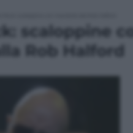
e Rock: scaloppine con mandorle alla Rob Halford
ck: scaloppine c
lla Rob Halford