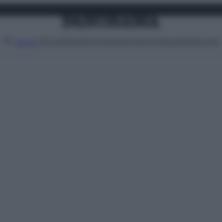
Attualità
Lifestyle
Moda
Video
Podcast
Abbonati
MENU