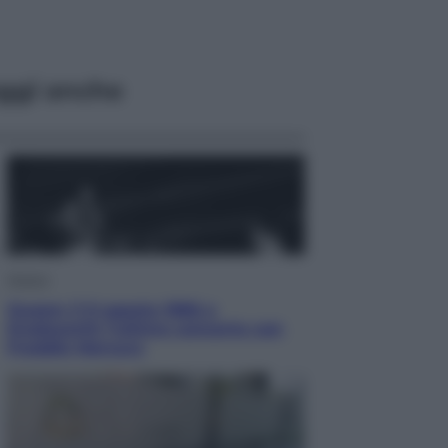
ggi anche
Musica
Queen: il 9 agosto 1986 a
Knebworth l’ultimo concerto con
Freddie Mercury