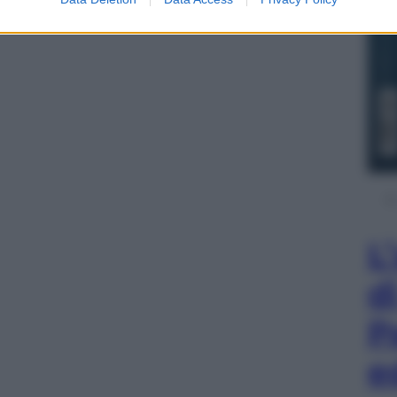
L
d
P
e