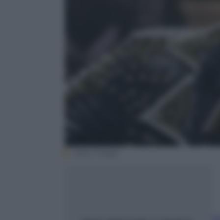
Getty Images
An