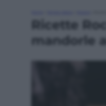
Home
»
Tempo Libero
»
Musica
»
Ricett
Ricette Ro
mandorle a