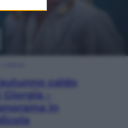
In Edicola
’autunno caldo
i Giorgia –
anorama in
dicola