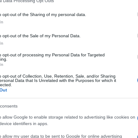
l Data Processing Opt Outs
including but not limited to your visit or usage behaviour. You may click 
 to Google and its third-party tags to use your data for below specifi
o opt-out of the Sharing of my personal data.
ogle consent section.
In
o opt-out of the Sale of my Personal Data.
In
ltro modo per essere l
eggera e
 l’ho realizzata le scaloppine erano di
Seitan
. Visto il
to opt-out of processing my Personal Data for Targeted
sarebbe stato sublime replicare della sana
ing.
to il tutto utilizzando lonza di maiale. Risultato?
In
la
all’unico e vero Re del Metallo: Mister Rob
o opt-out of Collection, Use, Retention, Sale, and/or Sharing
 per il mio addio al nubilato (in concerto, cosa
ersonal Data that Is Unrelated with the Purposes for which it
l mio cantante metal preferito, così come i Judas
lected.
Out
i ultimi tempi.
consents
te fare la versione vegetariana)
o allow Google to enable storage related to advertising like cookies on
o dentro)
evice identifiers in apps.
o allow my user data to be sent to Google for online advertising