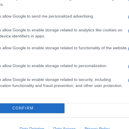
s.
to allow Google to send me personalized advertising.
o Seitan), fate scaldare un pò di olio in un’ampia
ppine un paio di minuti per lato.
o allow Google to enable storage related to analytics like cookies on
 a seguire un bel giro di salsa di soia al
evice identifiers in apps.
telo dal fuoco quando inizierà a formarsi una
o allow Google to enable storage related to functionality of the website
ta tolta dal fuoco questa si addenserà
tura quando la cremina è ancora un po’ liquida),
recedentemente fatto a pezzettini
o allow Google to enable storage related to personalization.
ungete sale, se serve, ( fatelo alla fine perchè la
te.
o allow Google to enable storage related to security, including
cation functionality and fraud prevention, and other user protection.
CONFIRM
Data Deletion
Data Access
Privacy Policy