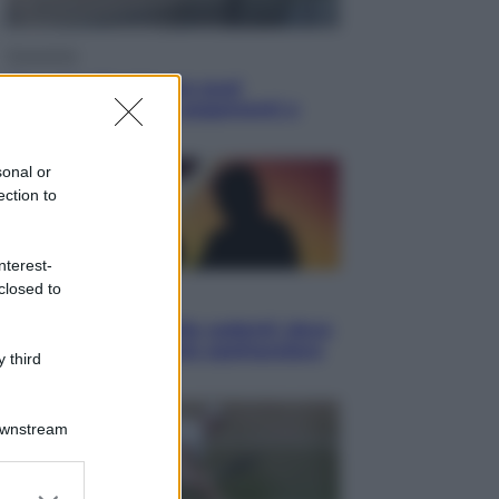
Economia
Cassetto fiscale: ora puoi
controllare avvisi, pagamenti e
pratiche online
sonal or
ection to
nterest-
closed to
Viaggi
Eclissi totale e stelle cadenti: dove
ammirare il cielo più spettacolare
 third
dell’estate
Downstream
er and store