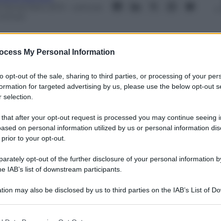
2 Novembre 2013
– Lettura:
 minuti
ocess My Personal Information
to opt-out of the sale, sharing to third parties, or processing of your per
nti preferite
formation for targeted advertising by us, please use the below opt-out s
 selection.
dei Judas Priest
 that after your opt-out request is processed you may continue seeing i
ased on personal information utilized by us or personal information dis
 prior to your opt-out.
rately opt-out of the further disclosure of your personal information by
he IAB’s list of downstream participants.
tion may also be disclosed by us to third parties on the IAB’s List of 
 that may further disclose it to other third parties.
 that this website/app uses one or more Google services and may gath