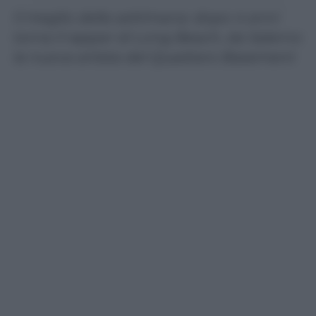
Il meglio della settimana: dopo 4 anni
torna il rapper di Long Beach, da Salerno
la nuova artista del Quadraro Basement