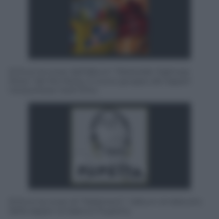
2) Ecco la cover dell’album “Westside Highway
Story” dei No Panty, il nuovo gruppo del rapper
newyorkese Joell Ortiz.
3) Ecco la cover di “Malament”, l’album di debutto
della rapper di Salerno Pupetta.