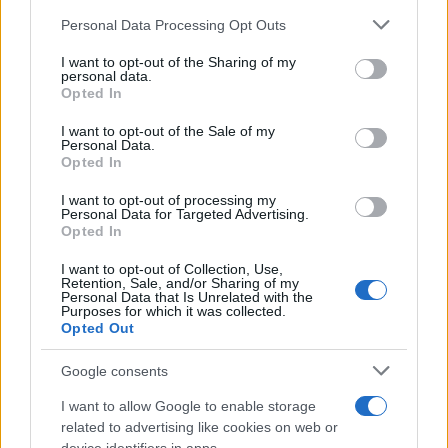
Personal Data Processing Opt Outs
This information may also be disclosed by us to third parties
on the IAB’s List of Downstream Participants that may further
I want to opt-out of the Sharing of my
disclose it to other third parties.
personal data.
Opted In
Please note that this website/app uses one or more Google
services and may gather and store information including but
I want to opt-out of the Sale of my
Personal Data.
not limited to your visit or usage behaviour. You may click to
Opted In
grant or deny consent to Google and its third-party tags to
use your data for below specified purposes in below Google
I want to opt-out of processing my
consent section.
Personal Data for Targeted Advertising.
Opted In
I want to opt-out of Collection, Use,
Retention, Sale, and/or Sharing of my
Personal Data that Is Unrelated with the
Purposes for which it was collected.
Opted Out
Google consents
I want to allow Google to enable storage
related to advertising like cookies on web or