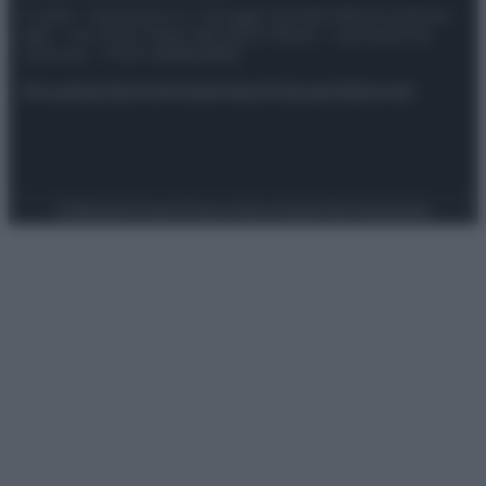
© 2025 – Panorama s.r.l. (Gruppo Società Editrice Italiana
spa) – Via Vittor Pisani 28, 20124 Milano – riproduzione
riservata – P.IVA 10518230965
Attualità
Lifestyle
Moda
Video
Podcast
Abbonati
Preferenze Privacy
Privacy Policy
Cookie Policy
Note legali