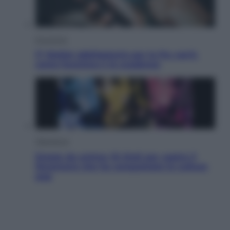
Economia
IT Wallet obbligatorio per la Pa: cos’è,
come funziona e le scadenze
Televisione
Estate da anime: 10 titoli per capire il
fenomeno che ha conquistato la cultura
pop