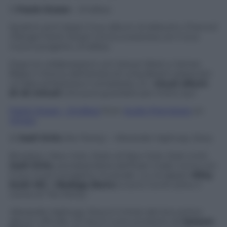
1)
Frank Ocean
–
Endless
Quattro anni dopo il suo album di debutto
Channel
Orange
Frank Ocean torna a sorpresa con il suo
nuovo progetto,
Endless
.
Dopo le collaborazioni con Kanye West e James
Blake il ritorno dell’artista di Long Beach passa per
un’idea ambiziosa e complessa, un
visual album
di 45 minuti
che puoi guardare per intero qui:
Frank Ocean – Endless
from
Audio Premieres
on
Vimeo
.
2)
Joell Ortiz
(No Panty) –
Westside Highway Story
Brooklyn, New York, Stato di New York, Stati Uniti.
Joell Ortiz
, portabandiera dell’East Coast, torna con
il suo nuovo progetto musicale. Lui, la rapper
Nitty
Scott MC
e
Bodega Bamz
si sono riuniti sotto il
nome di “No Panty”.
Westside Highway Story
è il titolo del loro primo
album ufficiale, 13 tracce tutte prodotte da
Salaam