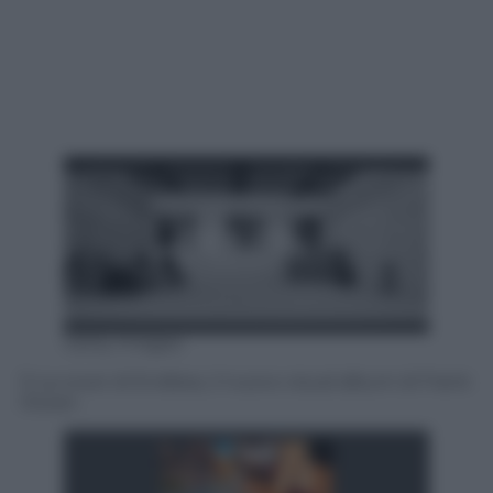
Getty Images
1) La cover di Endless, il nuovo visual album di Frank
Ocean.