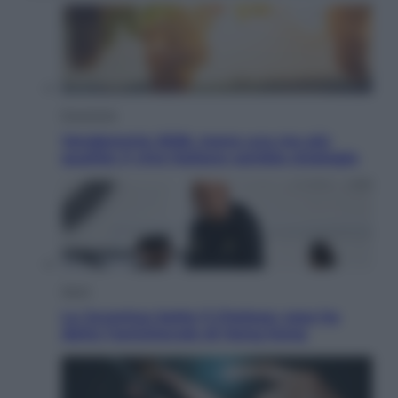
Economia
Vendemmia 2026, meno uva ma più
qualità: il vino italiano cambia strategia
Sport
La Juventus batte il Chelsea: cosa ha
detto l’amichevole di Hong Kong