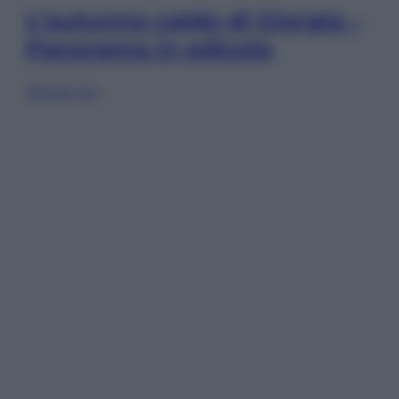
L’autunno caldo di Giorgia –
Panorama in edicola
Sfoglia ora