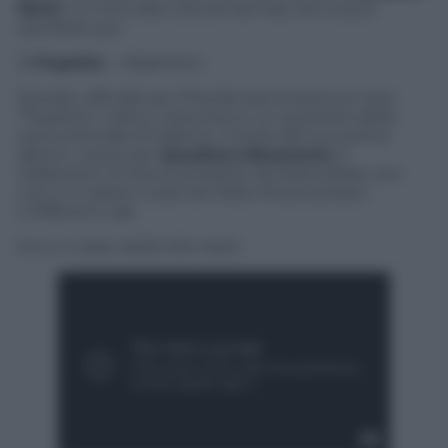
Remi
. Un inno alla cultura hip hop che si può
ascoltare qui:
3)
Pupetta
–
Malament
Esordio ufficiale per Priscilla Sammartino,in arte
”Pupetta”, nata e cresciuta in un quartiere della
zona orientale di Salerno. Il titolo del suo primo
album, uscito per
Quadraro Basement
, è
Malament
, 13 tracce prodotte da Mista Bobo con
mix e il master curati da Fabio Musta presso
il Different Lab.
Ecco il video della title track: