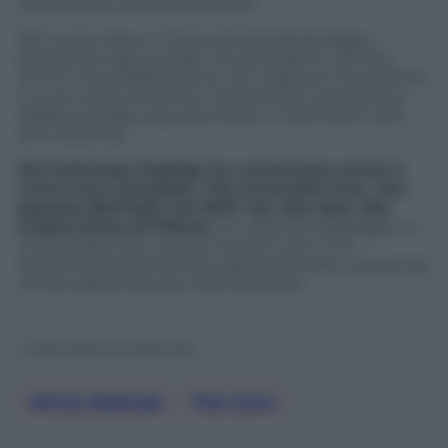
costruzione emotiva dei brani.
Nel nuovo album ritrova ancora Daniel Nigro,
produttore già centrale nei precedenti
SOUR
e
GUTS
. Una collaborazione che negli anni ha definito
il suono della cantante, mescolando confessione
adolescenziale, pop alternativo e riferimenti rock
anni Duemila.
Nel frattempo Rodrigo ha annunciato anche il
nuovo tour mondiale,
The Unraveled Tour
, che
passerà dall’Italia nel 2027 con due date alla
Unipol Dome di Milano
. Un ulteriore passaggio in
una carriera che, nel giro di pochi anni, l’ha
trasformata da fenomeno generazionale a presenza
ormai stabile del pop internazionale.
© Riproduzione Riservata
Olivia Rodrigo
, 
The Cure