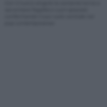
Con il nuovo singolo la cantante torna a
raccontare fragilità e cuori spezzati,
confermando il suo ruolo centrale nel
pop contemporaneo