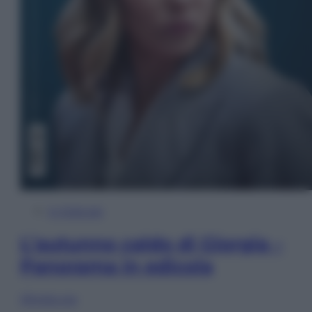
In Edicola
L’autunno caldo di Giorgia –
Panorama in edicola
Sfoglia ora