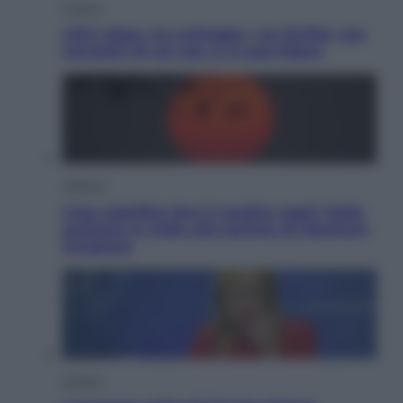
Cultura
Libri: dopo «Le schegge», tre thriller con
narratori di cui non ci si può fidare
Lifestyle
Cosa significa fare il medico oggi? Dalle
proteste in India alla lezione di Abraham
Verghese
Politica