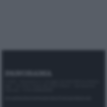
© 2025 – Panorama s.r.l. (Gruppo Società Editrice Italiana
spa) – Via Vittor Pisani 28, 20124 Milano – riproduzione
riservata – P.IVA 10518230965
Attualità
Lifestyle
Moda
Video
Podcast
Abbonati