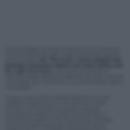
Olivia Rodrigo continua a costruire il suo universo
emotivo partendo dalle crepe lasciate dai rapporti
sentimentali. C
on “The Cure”, nuovo singolo che
anticipa il prossimo album
you seem pretty sad
for a girl so in love
, la cantante americana si
allontana dalle esplosioni rabbiose del pop-rock più
immediato per muoversi in un territorio più cupo e
vulnerabile.
Il brano ruota attorno all’idea della fine di una
relazione osservata non nel momento dello
scontro, ma in quello successivo: quando
rimangono soltanto il vuoto, le domande e il
tentativo di capire come ricominciare. Rodrigo
racconta il deteriorarsi dei sentimenti senza