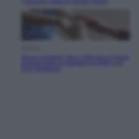
L’autunno caldo di Giorgia Meloni
Economia
Bonus caregiver, fino a 400 euro al mese:
quando parte la piattaforma INPS e chi
può richiederlo