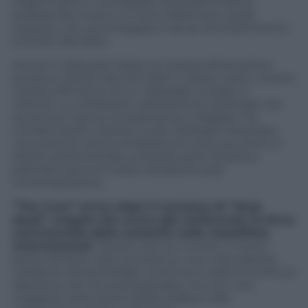
trasformarlo in una ballata melodrammatica,
preferendo invece un tono trattenuto, quasi
sospeso, che accompagna il senso di smarrimento
evocato dal testo.
Anche il videoclip insiste su questa dimensione
emotiva. Diretto da Cat Solen e Jaime Gerin, mostra
l’artista all’interno di un ospedale ricreato in
cartone, un ambiente volutamente artificiale che
accentua il senso di isolamento e fragilità. Tra
corridoi sterili e stanze vuote, Rodrigo interpreta
una sorta di ricerca simbolica di una cura contro il
dolore sentimentale, evitando però l’estetica
patinata tipica di molta narrazione pop
contemporanea.
“The Cure” arriva dopo il successo di “drop
dead”, singolo che aveva già confermato la forza
commerciale della cantante nelle classifiche
internazionali.
Ma più che sui numeri, il nuovo
pezzo sembra voler puntare su una maturazione
narrativa: Olivia Rodrigo continua a usare la scrittura
diaristica che l’ha resa popolare, ma con una
maggiore attenzione all’atmosfera e alla