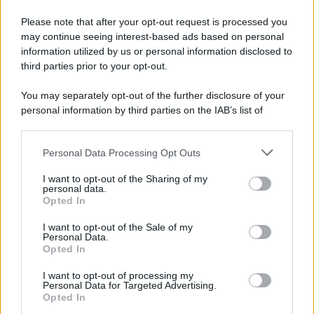
Please note that after your opt-out request is processed you
may continue seeing interest-based ads based on personal
information utilized by us or personal information disclosed to
third parties prior to your opt-out.
You may separately opt-out of the further disclosure of your
personal information by third parties on the IAB’s list of
downstream participants.
Personal Data Processing Opt Outs
This information may also be disclosed by us to third parties
on the IAB’s List of Downstream Participants that may further
I want to opt-out of the Sharing of my
disclose it to other third parties.
personal data.
Opted In
Please note that this website/app uses one or more Google
services and may gather and store information including but
I want to opt-out of the Sale of my
Personal Data.
not limited to your visit or usage behaviour. You may click to
Opted In
grant or deny consent to Google and its third-party tags to
use your data for below specified purposes in below Google
I want to opt-out of processing my
consent section.
Personal Data for Targeted Advertising.
Opted In