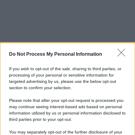
Do Not Process My Personal Information
If you wish to opt-out of the sale, sharing to third parties, or
processing of your personal or sensitive information for
targeted advertising by us, please use the below opt-out
section to confirm your selection.
Please note that after your opt-out request is processed you
may continue seeing interest-based ads based on personal
information utilized by us or personal information disclosed to
third parties prior to your opt-out.
You may separately opt-out of the further disclosure of your