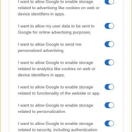
I want to allow Google to enable storage
related to advertising like cookies on web or
device identifiers in apps.
I want to allow my user data to be sent to
Google for online advertising purposes.
I want to allow Google to send me
personalized advertising.
I want to allow Google to enable storage
related to analytics like cookies on web or
device identifiers in apps.
I want to allow Google to enable storage
related to functionality of the website or app.
I want to allow Google to enable storage
related to personalization.
I want to allow Google to enable storage
related to security, including authentication