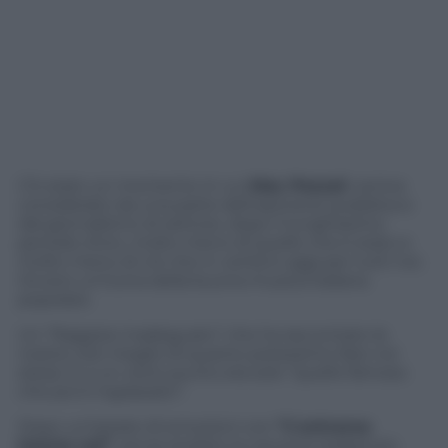
C’è stato un momento in cui
Max Pezzal
i veniva
considerato da una parte dell’opinione pubblica e
dal giornalismo di settore, dopo il lunghissimo
periodo d’oro, molto meno di quello che è stato e
molto meno di ciò che in verità è oggi per tutti noi.
Ovvero un’icona della buona musica italiana
popolare.
Un “Ragazzo inadeguato” che ha raccontato le
nostre vite meglio di quanto potessimo fare noi
stessi. E a un certo punto era solo “quello famoso
che poi è ingrassato”.
Dopo un’estate di emozioni con
“L’universo
tranne noi”
, senza dubbio la canzone ballad più