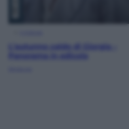
In Edicola
L’autunno caldo di Giorgia –
Panorama in edicola
Sfoglia ora