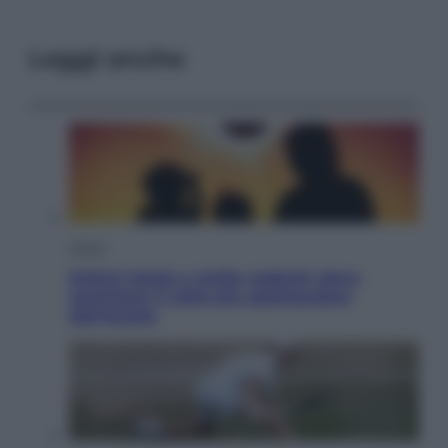
Leggi anche
Viaggi
Eclissi totale e stelle cadenti: dove
ammirare il cielo più spettacolare
dell’estate