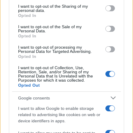
on the IAB’s List of Downstream Participants that may further
I want to opt-out of the Sharing of my
disclose it to other third parties.
personal data.
Opted In
Please note that this website/app uses one or more Google
services and may gather and store information including but
I want to opt-out of the Sale of my
Personal Data.
not limited to your visit or usage behaviour. You may click to
Opted In
grant or deny consent to Google and its third-party tags to
use your data for below specified purposes in below Google
I want to opt-out of processing my
consent section.
Personal Data for Targeted Advertising.
Opted In
I want to opt-out of Collection, Use,
Retention, Sale, and/or Sharing of my
Personal Data that Is Unrelated with the
Purposes for which it was collected.
Opted Out
Google consents
I want to allow Google to enable storage
related to advertising like cookies on web or
device identifiers in apps.