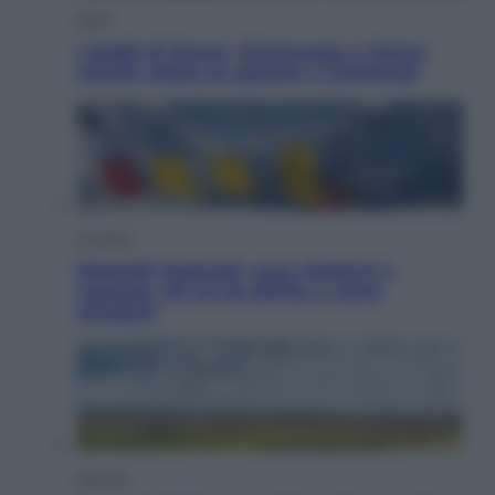
Sport
I dubbi di Sinner, fisioterapia a Torino:
Jannik valuta se giocare a Cincinnati
Cronaca
Dolomiti Superski, ecco rimborsi e
voucher: chi ne ha diritto e come
chiederli
Energia