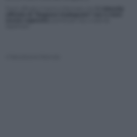
Fonti ufficiali ci hanno informato che
il videoclip
ufficiale di “Ragazzo inadeguato” non è stato
ancora registrato
, quindi per ora, ci sarà da
aspettare.
© Riproduzione Riservata