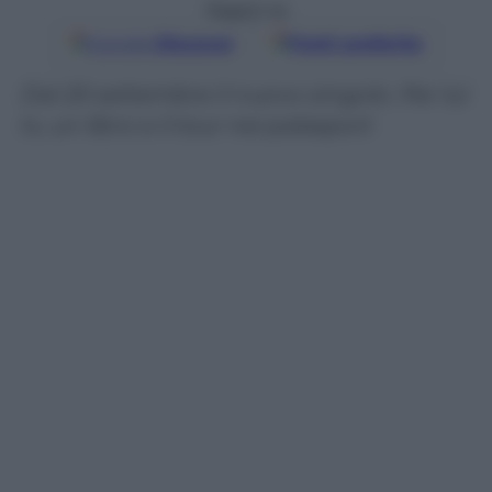
Seguici su
Google
Discover
Fonti preferite
Dal 20 settembre il nuovo singolo. Per lui
tv, un libro e il tour nei palasport