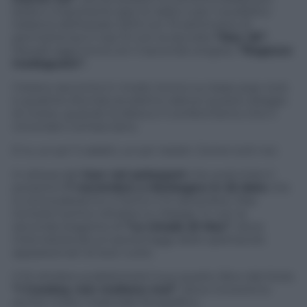
bella e importante (per le radio e per il pubblico
italiano) dell’estate 2013 con 15 settimane di
permanenza in top 10 con la raccolta
“Max 20”
,
Pezzali oggi torna con il secondo singolo,
“Ragazzo
inadeguato”.
Il brano racconta in modo ironico su base pop-rock
e qualche sfumatura elettro-dance questo disagio
di vivere, quando la dieta e il conformismo che ti
circonda ti schiacciano.
E tu un po’ ti adatti, un po’ resisti. Come tutti noi.
In attesa del
tour nei palasport
che avrà inizio il
prossimo
7 novembre a Morbegno in 22 date
che
si concluderanno a Torino il 14 dicembre, Max
tornerà il primo ottobre su Deejay Tv con la
seconda stagione di
“Le strade di Max”
, dove
intervisterà alcuni personaggi dello spettacolo
appassionati di due ruote.
Il 10 ottobre pubblicherà il suo quarto libro dal titolo
“I Cowboy non mollano mai”
, dove troveremo
anche molto materiale fotografico.