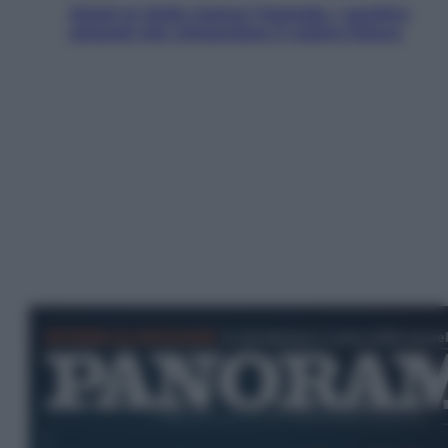
Aiuto! In Italia manca l’energia. I quattro
ostacoli che minacciano il nostro futuro