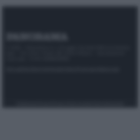
© 2025 – Panorama s.r.l. (Gruppo Società Editrice Italiana
spa) – Via Vittor Pisani 28, 20124 Milano – riproduzione
riservata – P.IVA 10518230965
Attualità
Lifestyle
Moda
Video
Podcast
Abbonati
Preferenze Privacy
Privacy Policy
Cookie Policy
Note legali