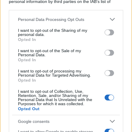
personal information by third parties on the IAB’s list of
downstream participants.
Personal Data Processing Opt Outs
This information may also be disclosed by us to third parties
on the IAB’s List of Downstream Participants that may further
I want to opt-out of the Sharing of my
disclose it to other third parties.
personal data.
Opted In
Please note that this website/app uses one or more Google
services and may gather and store information including but
I want to opt-out of the Sale of my
Personal Data.
not limited to your visit or usage behaviour. You may click to
Opted In
grant or deny consent to Google and its third-party tags to
use your data for below specified purposes in below Google
I want to opt-out of processing my
consent section.
Personal Data for Targeted Advertising.
Opted In
I want to opt-out of Collection, Use,
Retention, Sale, and/or Sharing of my
Personal Data that Is Unrelated with the
Purposes for which it was collected.
Opted Out
Google consents
I want to allow Google to enable storage