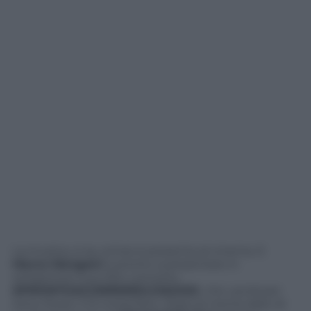
La musica, si sa, ormai si presenta al cinema. E
Marco Mengoni
è pronto a presentare in
anteprima il suo film concerto
#PRONTOACORREREILVIAGGIO
, che uscirà per
Sony Music il 12 novembre. Dopo le trenta date di