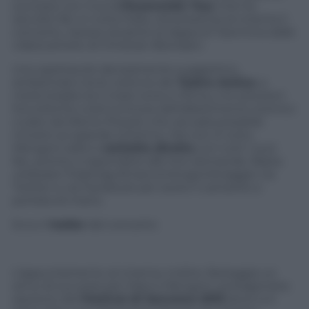
successi con il suo
L’Essenziale Tour
che ha
raccolto fan in tutta Italia, ora presenta al cinema il
concerto, ripreso durante la tappa di Taormina dalle
videocamere di Christian Biondani.
Uno spettacolo decisamente suggestivo,
ambientato tra le colonne del
Teatro Antico
, a
metà strada tra il mare Ionio e l’Etna, e le soluzioni
futuristiche a led luminosi dell’allestimento scenico
curato da Memo Pozzoli, che ora sarà possibile
rivivere sul grande schermo. Ma non è tutto.
Mengoni sarà in
contatto diretto
con tutti i suoi
fan, pronto a rispondere alle loro domande. Basta
utilizzare l’hashtag #marcomengoniilviaggio via
Twitter e via Facebook per avere il cantante a
portata di mano.
Ecco il
trailer
del concerto
L’appuntamento al cinema, inoltre, festeggia un
anno di successi per Marco Mengoni, protagonista
assoluto del
Festival di Sanremo 2013
dove si è