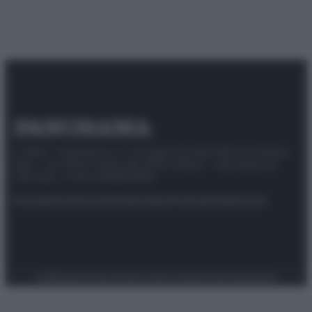
© 2025 – Panorama s.r.l. (Gruppo Società Editrice Italiana
spa) – Via Vittor Pisani 28, 20124 Milano – riproduzione
riservata – P.IVA 10518230965
Attualità
Lifestyle
Moda
Video
Podcast
Abbonati
Preferenze Privacy
Privacy Policy
Cookie Policy
Note legali