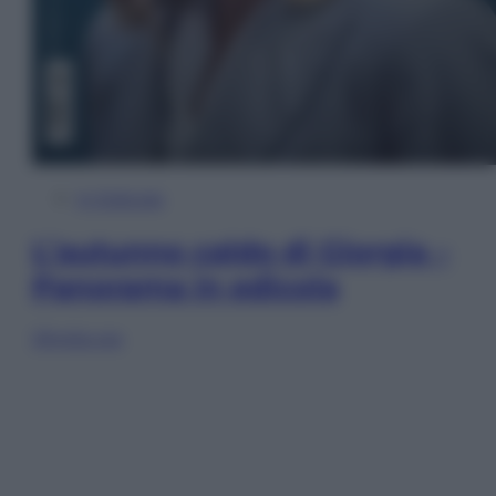
In Edicola
L’autunno caldo di Giorgia –
Panorama in edicola
Sfoglia ora