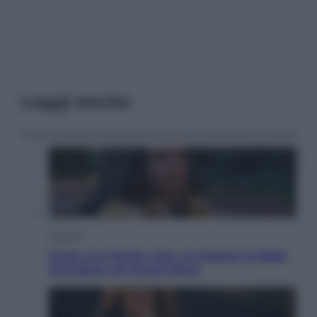
Leggi anche
Cinema
Greta e le favole vere, al cinema la fiaba
ecologica con Raoul Bova