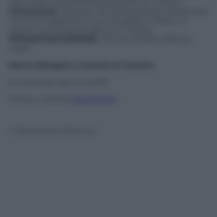
assicurato una clamorosa vittoria con il brano
L’Essenziale
. Sempre nel 2013, prodotto da Michele
Canova e registrato tra Los Angeles e Milano, è
uscito il suo secondo album in studio
#PRONTOACORRERE
, che ha venduto 90mila
copie.
Marco Mengoni, L’evento al Cinema
6 novembre alle ore 20,30
Presso i cinema
Nexodigital
© Riproduzione Riservata