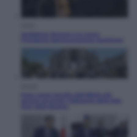
Cultura
Maddalena Bumma è la nuova
Presidente dell’Associazione ApritiCielo
Attualità
Papa Leone travolto dall’affetto dei
giovani ad Assisi: l’abbraccio della folla
fuori dalla Basilica