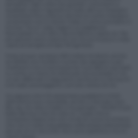
semplice. Ogni volta che guardo i commenti a
qualsiasi cosa ti riguardi sul web, dal tuo impegno
umanitario fino a Rocco (anche lui come impegno
umanitario non è niente male), è come scendere in
trincea. Tra un ‘Lady Gaga è un pagliaccio
fotocopiato’ e un altro, faccio fatica a capire se i fan
più giovani sono cresciuti con la tua musica o nella
vasca di siringhe di Saw l’Enigmista.
Forte di aver venduto 300 milioni di dischi, anche
se MDNA non ha fatto numeri da capogiro e per
moltissimi non si annovera tra i tuoi album più belli,
tu come un treno tiri dritta per la tua strada. E noi
un po’ affannati ti seguiamo: anche se tu hai tacchi
e le calze autoreggenti, corri più veloce di noi.
Ho saputo che il 10 settembre pubblichi il DVD
dell’ultimo tour mondiale, anche in formato Cd e
Blu-ray. Ho visto il trailer e ho pensato: “WOW! È più
bello del tour che ho visto io”. Credo che lo
comprerò, basta che non mi fai di nuovo lo scherzo
che non ti vedo inquadrata nella stessa telecamera
per più di un secondo. Non sono epilettico ma mi
viene l’ansia.