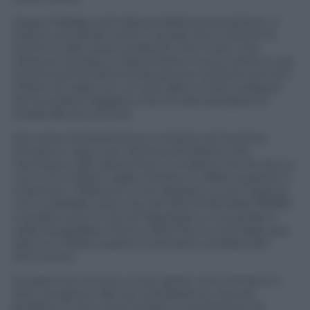
Auguri Madge, principessa della provocazione, ci
stanno provando tutte in questi anni a levarti lo
scettro e alla cosa è evidente che ci tieni, ma
nessuna ricorda a chiare lettere l’unica verità: tu sei
la prima artista femminile ad aver venduto più di 5
milioni di copie con un solo album (Like a prayer).
Sei la sorella maggiore che ha reso semplice la
strada alle più piccole.
Sei come Cenerentola al contrario, sei la prima
arrivata in casa e sei vittima di bullismo che
nemmeno alle elementari. E va detto che anche tu
non ti tiri indietro dalla mischia. In effetti quando ti
chiamano “Oldonna” a me dispiace un po’. Eppure
non si direbbe visto che hai l’età di Michelle Pfeiffer
e quattro anni in più di Meg Ryan e io quando ti
vedo fotografata vicino a Rita Ora (o a tua figlia, per
dire) mi chiedo quanto si sentano umiliate da 1
all’universo.
Scusami se mi sono un po’ perso, ma ci tenevo a
dirti, nel giorno del tuo compleanno, che sei
perfetta. E che vorrei lo fossi un pochettino di