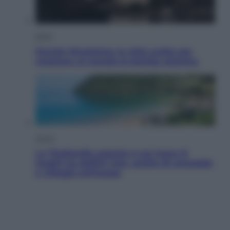
Esteri
Perché Hiroshima: la città scelta per
mostrare al mondo la bomba atomica
Viaggi
La Thailandia segreta è sul mare: 8
luoghi tra delfini rosa, grotte di smeraldo
e villaggi sull’acqua