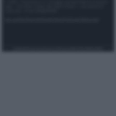
© 2025 – Panorama s.r.l. (Gruppo Società Editrice Italiana
spa) – Via Vittor Pisani 28, 20124 Milano – riproduzione
riservata – P.IVA 10518230965
Attualità
Lifestyle
Moda
Video
Podcast
Abbonati
Preferenze Privacy
Privacy Policy
Cookie Policy
Note legali