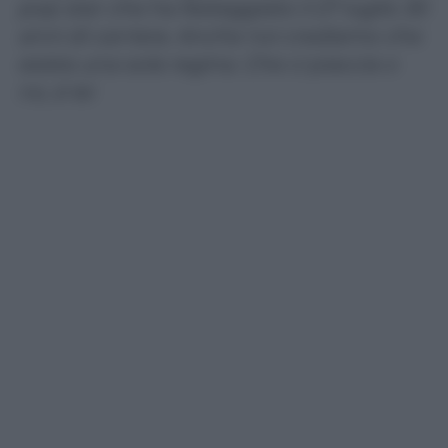
pop star che ha festeggiato il 27 luglio 30
anni di carriera. Anche noi crediamo che
esista una sola regina. Che ci piaccia o
no, è lei