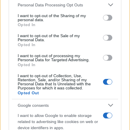
Personal Data Processing Opt Outs
This information may also be disclosed by us to third parties
on the IAB’s List of Downstream Participants that may further
I want to opt-out of the Sharing of my
disclose it to other third parties.
personal data.
Opted In
Please note that this website/app uses one or more Google
services and may gather and store information including but
I want to opt-out of the Sale of my
Personal Data.
not limited to your visit or usage behaviour. You may click to
Opted In
grant or deny consent to Google and its third-party tags to
use your data for below specified purposes in below Google
I want to opt-out of processing my
consent section.
Personal Data for Targeted Advertising.
Opted In
I want to opt-out of Collection, Use,
Retention, Sale, and/or Sharing of my
Personal Data that Is Unrelated with the
Purposes for which it was collected.
Opted Out
Google consents
I want to allow Google to enable storage
related to advertising like cookies on web or
device identifiers in apps.