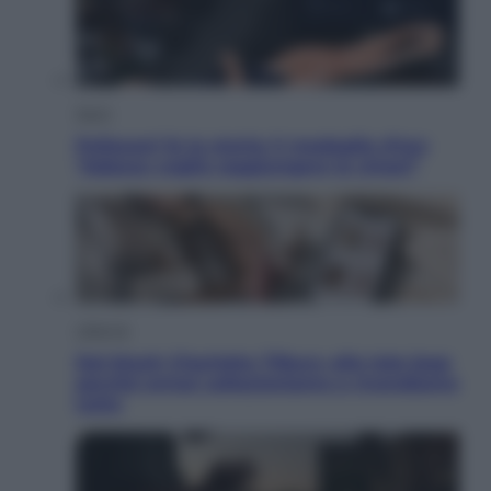
Sport
Pellacani fa la storia: 5 medaglie d’oro
“Adesso voglio raggiungere le cinesi”
Lifestyle
Dal blush Charlotte Tilbury alle tote bag:
perché ormai collezioniamo e rivendiamo
tutto