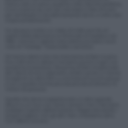
meno, solo un poco, qualche volta. Perché perfetta,
il tuo cuore lo sa, non sei mai stata. E fare di tutto
per sembrarlo ci sta allontanando da te, a volte solo
impercettibilmente.
Ho da poco rivisto un video di mille anni fa, eri
ospite della discoteca Le Rotonde di Garlasco nel
1984, mentre ti agitavi sola soletta sul palco tra le
note di “Holiday”. Essenziale e ipnotica.
Mi hanno detto che hai intenzione di fare musica
fino a 90 anni e allora ci teniamo pronti a ogni tua
prossima evoluzione. Ma prima di farti incastonare
altri denti di oro e diamanti, di farti venire in mente
la regia di un altro film o una linea di trucchi pensa
a noi, a quella nicchia piccola piccola di almeno 12
milioni di persone.
Quella che da te si aspetta solo un altro grande
album e un tour con tante canzoni che ci facciano
scaldare il petto dall’emozione. Magari lanciando i
singoli migliori, non gli altri. Non chiediamo altro.
Con affetto sincero.