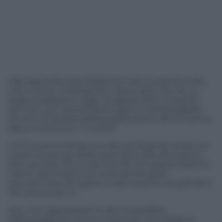
Alla regina del pop Madonna. Ciao, è la prima volta
che ti scrivo. Innanzitutto volevo dirti che hai un
bagno bellissimo. Oggi, 16 agosto 2013, compi 55
anni (eh, sì) e da pochissimi giorni hai festeggiato
30 anni di carriera dalla pubblicazione del tuo primo
album omonimo. Ti ricordi?
Chi ti scrive ai tempi era nato da qualche mese ma
credo di aver ascoltato quel disco allo sfinimento.
Era cosi sexy! Alcuni dei tuoi fan più grandi d’età mi
hanno raccontato che ai tempi era quasi
peccaminoso far sapere in giro quanto era grande il
loro amore per te.
Non che oggi portare in alto la bandiera
dell’orgoglio per la tua musica sia una missione