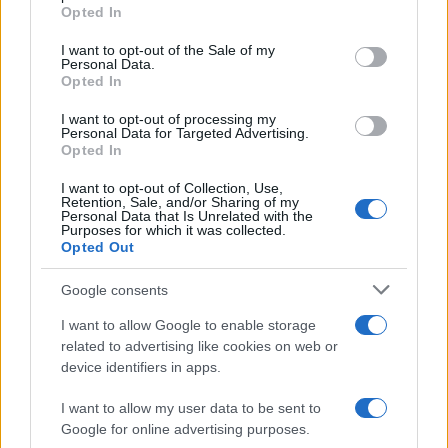
Opted In
Please note that this website/app uses one or more Google
services and may gather and store information including but
I want to opt-out of the Sale of my
Personal Data.
not limited to your visit or usage behaviour. You may click to
Opted In
grant or deny consent to Google and its third-party tags to
use your data for below specified purposes in below Google
I want to opt-out of processing my
consent section.
Personal Data for Targeted Advertising.
Opted In
I want to opt-out of Collection, Use,
Retention, Sale, and/or Sharing of my
Personal Data that Is Unrelated with the
Purposes for which it was collected.
Opted Out
Google consents
I want to allow Google to enable storage
related to advertising like cookies on web or
device identifiers in apps.
I want to allow my user data to be sent to
Google for online advertising purposes.