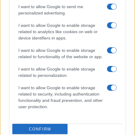
I want to allow Google to send me
personalized advertising.
I want to allow Google to enable storage
related to analytics like cookies on web or
device identifiers in apps.
I want to allow Google to enable storage
related to functionality of the website or app.
I want to allow Google to enable storage
related to personalization.
I want to allow Google to enable storage
related to security, including authentication
functionality and fraud prevention, and other
user protection.
CONFIRM