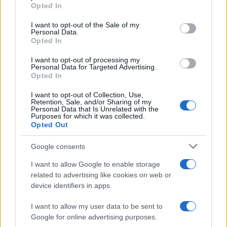
Opted In
Please note that this website/app uses one or more Google
services and may gather and store information including but
I want to opt-out of the Sale of my
Personal Data.
not limited to your visit or usage behaviour. You may click to
Opted In
grant or deny consent to Google and its third-party tags to
use your data for below specified purposes in below Google
I want to opt-out of processing my
consent section.
Personal Data for Targeted Advertising.
Opted In
I want to opt-out of Collection, Use,
Retention, Sale, and/or Sharing of my
Personal Data that Is Unrelated with the
Purposes for which it was collected.
Opted Out
Google consents
I want to allow Google to enable storage
related to advertising like cookies on web or
device identifiers in apps.
I want to allow my user data to be sent to
Google for online advertising purposes.