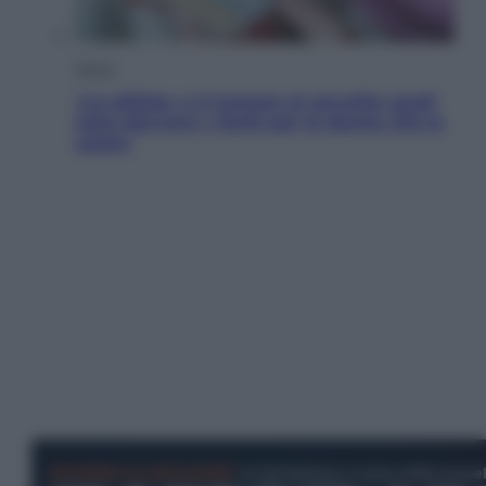
Salute
«La pillola» e il tumore al cervello: quali
sono davvero i rischi per le donne che la
usano