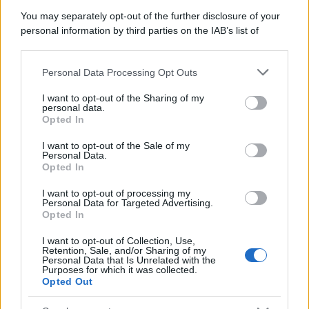
You may separately opt-out of the further disclosure of your
personal information by third parties on the IAB’s list of
downstream participants.
Personal Data Processing Opt Outs
This information may also be disclosed by us to third parties
on the IAB’s List of Downstream Participants that may further
I want to opt-out of the Sharing of my
disclose it to other third parties.
personal data.
Opted In
Please note that this website/app uses one or more Google
services and may gather and store information including but
I want to opt-out of the Sale of my
Personal Data.
not limited to your visit or usage behaviour. You may click to
Opted In
grant or deny consent to Google and its third-party tags to
use your data for below specified purposes in below Google
I want to opt-out of processing my
consent section.
Personal Data for Targeted Advertising.
Opted In
I want to opt-out of Collection, Use,
Retention, Sale, and/or Sharing of my
Personal Data that Is Unrelated with the
Purposes for which it was collected.
Opted Out