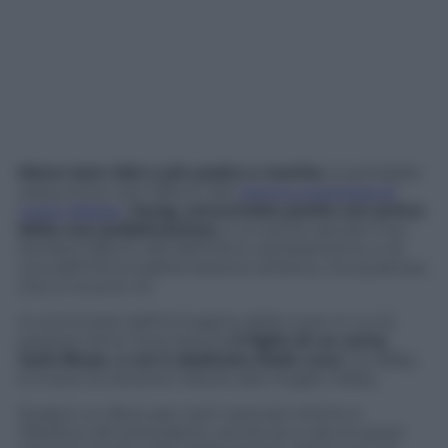
Meno teen idol e più padre e marito:
si potrebbe
riassumere così l’album del
ritorno a sorpresa di
Justin Bieber
.
Swag, annunciato poche ore prima
della sua pubblicazione
, a un primo ascolto non
sembra l’album del definitivo cambiamento, e di
una definitiva trasformazione artistica, ma qualcosa
che si muove c’è.
A cominciare dall’immagine della cover in cui la
popstar tiene tra le braccia
il figlio di un anno,
Jack Blues, a cui è dedicata Dadz Love
. Go Baby
è invece la canzone tributo alla moglie Hailey.
Swag è un disco per certi versi più intimo e
riflessivo dei precedenti, anche se in alcuni pezzi