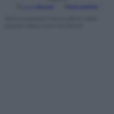
Google
Discover
Fonti preferite
Esce a sorpresa il nuovo album della
popstar dopo 4 anni di silenzio