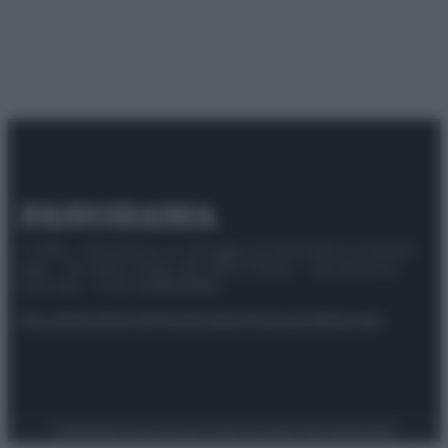
© 2025 – Panorama s.r.l. (Gruppo Società Editrice Italiana
spa) – Via Vittor Pisani 28, 20124 Milano – riproduzione
riservata – P.IVA 10518230965
Attualità
Lifestyle
Moda
Video
Podcast
Abbonati
Preferenze Privacy
Privacy Policy
Cookie Policy
Note legali