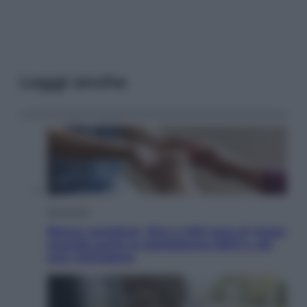
Leggi anche
Economia
Bonus caregiver, fino a 400 euro al mese:
quando parte la piattaforma INPS e chi
può richiederlo