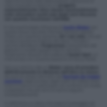
rispunta la sexy side della popstar. Dal punto di
vista musicale si tratta di un
progetto
sostanzialmente rétro, basato essenzialmente
sulle atmosfere synth pop degli anni Novanta
con qualche incursione nell’R&B.
E che la principale influenza di
Justin Bieber
per
questo lavoro sia stato Michael Jackson appare
chiaro con la prima canzone,
All I can take
, che per
inciso è anche la migliore del disco. Chiude il
cerchio dell’album,
Forgiveness
interpretato dal
pastore e vocalist gospel Marvin Winans.
Totalmente diversa l’atmosfera di
Sweet Spot
, un
mid tempo con la partecipazione di Sexxy Redd.
Nel suo settimo album
Bieber cerca di prendere
definitivamente le distanze dall’altro se stesso
,
da quel se stesso demolito dal
burnout da troppo
successo
, dagli eccessi, dagli scatti di collera verso
tutto e tutto e in particolare nei confronti di media
e paparazzi che per anni lo hanno seguito
incessantemente.
In definitiva, un disco che segna il passaggio ad