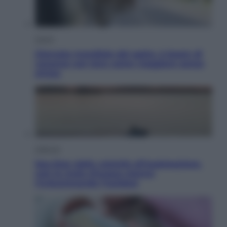
Viaggi
Giornata mondiale del gatto, è boom di
vacanze con loro: come viaggiare senza
stress
Lifestyle
Sea-Doo: dalla velocità all’esplorazione,
così le moto d’acqua stanno
rivoluzionando l’outdoor