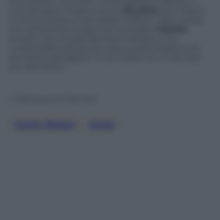
una vita più “normale” come appare evidente in
uno dei pezzi meglio riusciti,
Devotion
(con Dijon):
4 minuti di pace e atmosfere soffuse. L’altro pezzo
che caratterizza Swag è senza dubbio
Daisies
,
sorretto da una grande linea melodica e da
un’atmosfera da piccolo club, a metà strada tra le
sonorità unplugged e le atmosfere low-fi del pop
più alternativo.
© Riproduzione Riservata
Justin Bieber
, 
Swag