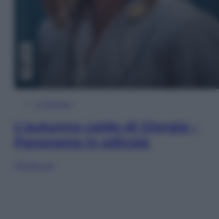
In Edicola
L’autunno caldo di Giorgia –
Panorama in edicola
Sfoglia ora