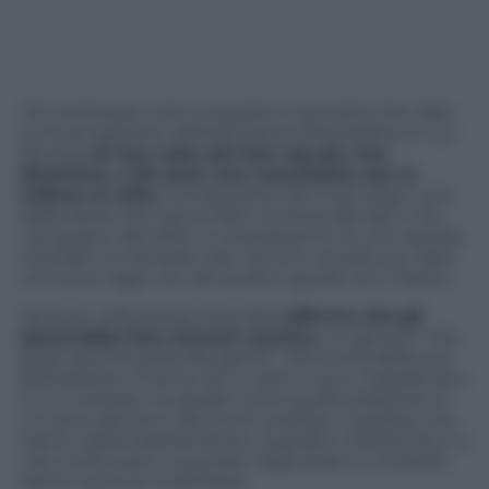
C’è un’età per tutto: è questo il concetto che Jake
La Furia esprime nell’intervista a Repubblica in cui
dichiara
di non voler più fare rap per non
diventare, a 50 anni, una macchietta con la
collana al collo
. Componente dei Club Dogo, una
delle band che hanno fatto la storia del rap e che
nel giugno del 2024, a coronamento di una carriera
trionfale, ha riempito San Siro fino al sold out, Jake
La Furia è oggi uno dei quattro giudici di X Factor.
Sempre nella stessa intervista
afferma che gli
piacerebbe fare canzoni country
, un genere “che
piace perché parla alla gente”. Ma al di là delle sue
dichiarazioni il tema non è certo nuovo. Soprattutto
in un contesto musicale come quello presente in
cui sono decine e decine le rockstar e popstar che
hanno abbondantemente, superato i settant’anni e
che continuano a suonare negli stadi e a incidere
dischi come se nulla fosse.