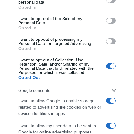
disclose it to other third parties.
personal data.
Opted In
Please note that this website/app uses one or more Google
services and may gather and store information including but
I want to opt-out of the Sale of my
Personal Data.
not limited to your visit or usage behaviour. You may click to
Opted In
grant or deny consent to Google and its third-party tags to
use your data for below specified purposes in below Google
I want to opt-out of processing my
consent section.
Personal Data for Targeted Advertising.
Opted In
I want to opt-out of Collection, Use,
Retention, Sale, and/or Sharing of my
Personal Data that Is Unrelated with the
Purposes for which it was collected.
Opted Out
Google consents
I want to allow Google to enable storage
related to advertising like cookies on web or
device identifiers in apps.
I want to allow my user data to be sent to
Google for online advertising purposes.