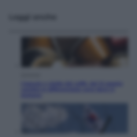
Leggi anche
Economia
Capsule e cialde del caffè, dal 12 agosto
cambia la differenziata: ecco dove si
buttano