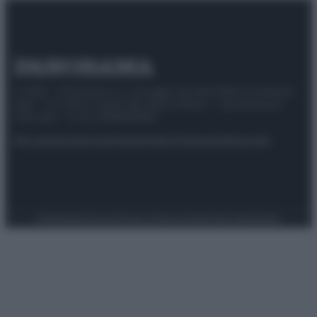
© 2025 – Panorama s.r.l. (Gruppo Società Editrice Italiana
spa) – Via Vittor Pisani 28, 20124 Milano – riproduzione
riservata – P.IVA 10518230965
Attualità
Lifestyle
Moda
Video
Podcast
Abbonati
Preferenze Privacy
Privacy Policy
Cookie Policy
Note legali