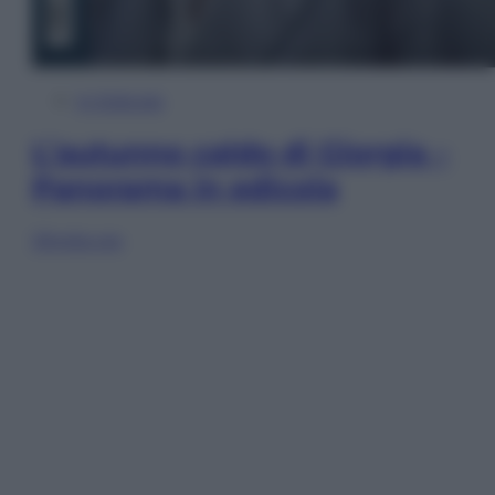
In Edicola
L’autunno caldo di Giorgia –
Panorama in edicola
Sfoglia ora