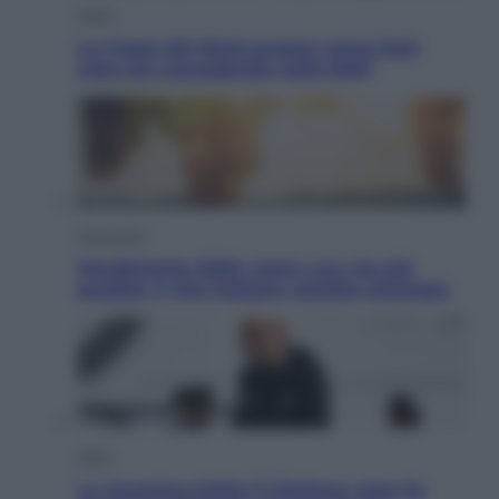
Esteri
La Corea del Nord avanza verso Sud:
cosa sta succedendo nella DMZ
Economia
Vendemmia 2026, meno uva ma più
qualità: il vino italiano cambia strategia
Sport
La Juventus batte il Chelsea: cosa ha