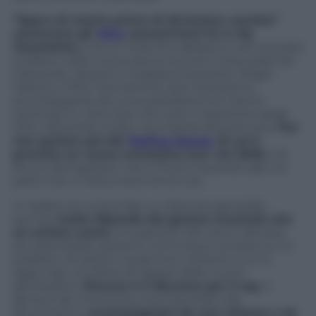
“Spero di morire prima di diventare vecchio”
cantavano gli
Who
sessant’anni fa in My
Generation,
ma un mese fa li abbiamo visti suonare
a Milano nella nuova arena concerti a due passi da
l’Idroscalo, davanti a migliaia di persone. Roger
Daltrey e Pete Townshend, due ottantenni,
accompagnati da una superband che hanno
sciorinato in oltre due ore tutto il repertorio degli
Who. faticando molto, ma mettendocela tutta.
Per
non parlare poi dei
Rolling Stones
di cui è
previsto un nuovo ennesimo tour nel 2026
o di
Bruce Springsteen che a 75 anni quando sale sul
palco non ci resta meno di tre ore.
In realtà non si può fare un discorso generale,
perché
molto dipende dal genere musicale che
un artista suona
. le superstar del rock e del pop
più attempate possono comunque contare su un
pubblico di adulti e quasi loro coetanei a cui si
aggiunge una fetta di ragazzi delle nuove
generazioni.
Diverso è il discorso per il rap,
il
genere del momento
,
il più ascoltato dai
giovanissimi,
accompagnato da una mimica e da