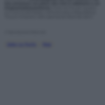
una presenza sul palco che mal si adattano a un
cinquanta/sessantenne
. Forse anche per questo
La Furia ha dichiarato nell’intervista a Repubblica:
“Si può rimanere nello spettacolo facendo altro”.
© Riproduzione Riservata
Jake La Furia
, 
Rap