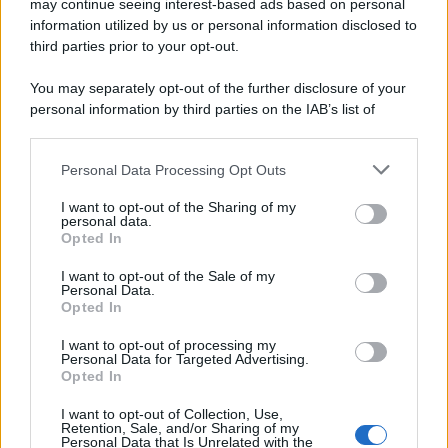
may continue seeing interest-based ads based on personal
information utilized by us or personal information disclosed to
third parties prior to your opt-out.
You may separately opt-out of the further disclosure of your
personal information by third parties on the IAB’s list of
downstream participants.
Personal Data Processing Opt Outs
This information may also be disclosed by us to third parties
on the IAB’s List of Downstream Participants that may further
I want to opt-out of the Sharing of my
disclose it to other third parties.
personal data.
Opted In
Please note that this website/app uses one or more Google
services and may gather and store information including but
I want to opt-out of the Sale of my
Personal Data.
not limited to your visit or usage behaviour. You may click to
Opted In
grant or deny consent to Google and its third-party tags to
use your data for below specified purposes in below Google
I want to opt-out of processing my
consent section.
Personal Data for Targeted Advertising.
Opted In
I want to opt-out of Collection, Use,
Retention, Sale, and/or Sharing of my
Personal Data that Is Unrelated with the