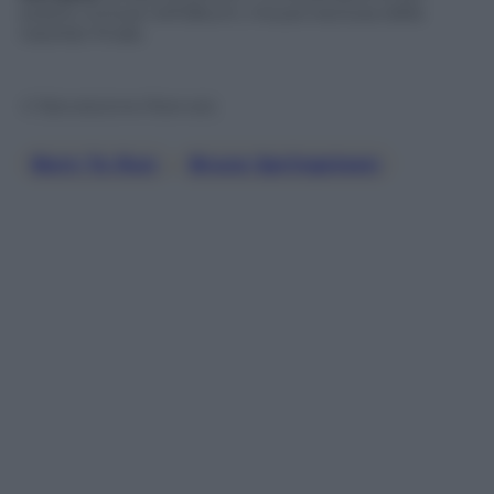
essere inclusa nell’album, ma poi esclusa dalla
tracklist finale.
© Riproduzione Riservata
Born To Run
, 
Bruce Springsteen