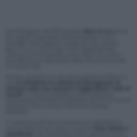
Era il 25 agosto del 1975 quando
Born to run
arrivò
nei negozi. Coprodotto da Springsteen con il
manager Mike Appel e il producer Jon Landau,
Born to run, inciso a New York, rappresentava
l’ultima scommessa del rocker dopo che i primi
due album, pur apprezzati dalla critica, erano stati
un mezzo flop.
Spesso, quando si ricostruisce la genesi di Born to
run,
si sottolinea la volontà di Springsteen di
ricreare nelle sue canzoni il leggendario “wall of
sound”
, il marchio di fabbrica del produttore
newyorkese Phil Spector (Beatles, Ike & Tina Turner,
Ronettes, John Lennon, Ramones, George
Harrison).
Il “wall of sound” era una tecnica di registrazione
che consisteva nel creare un sound
ricco, denso e
stratificato
, che riempisse l’intero spettro sonoro.