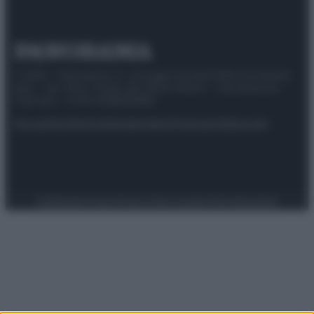
© 2025 – Panorama s.r.l. (Gruppo Società Editrice Italiana
spa) – Via Vittor Pisani 28, 20124 Milano – riproduzione
riservata – P.IVA 10518230965
Attualità
Lifestyle
Moda
Video
Podcast
Abbonati
Preferenze Privacy
Privacy Policy
Cookie Policy
Note legali