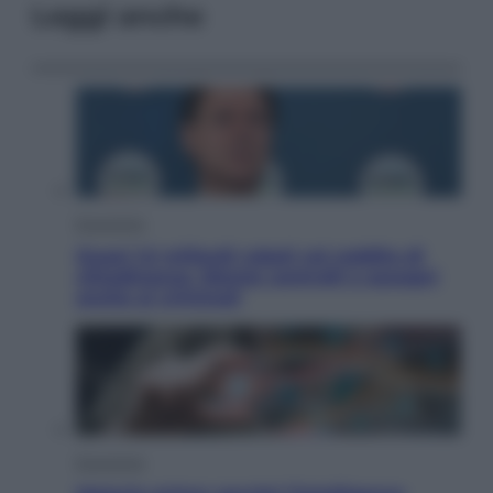
Leggi anche
Economia
Quasi 1,5 miliardi rubati col reddito di
cittadinanza. Niente controlli e assegni
anche ai criminali
Economia