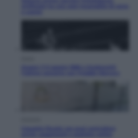
Materie prime: perché l’Intelligenza
Artificiale ha una sete insaziabile di rame
e uranio
Musica
Queen: il 9 agosto 1986 a Knebworth
l’ultimo concerto con Freddie Mercury
Economia
Cassetto fiscale: ora puoi controllare
avvisi, pagamenti e pratiche online