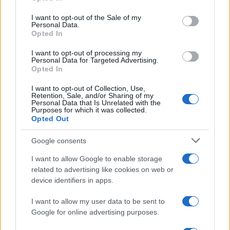
Please note that this website/app uses one or more Google
services and may gather and store information including but
I want to opt-out of the Sale of my
Personal Data.
not limited to your visit or usage behaviour. You may click to
Opted In
grant or deny consent to Google and its third-party tags to
use your data for below specified purposes in below Google
I want to opt-out of processing my
consent section.
Personal Data for Targeted Advertising.
Opted In
I want to opt-out of Collection, Use,
Retention, Sale, and/or Sharing of my
Personal Data that Is Unrelated with the
Purposes for which it was collected.
Opted Out
Google consents
I want to allow Google to enable storage
related to advertising like cookies on web or
device identifiers in apps.
I want to allow my user data to be sent to
Google for online advertising purposes.