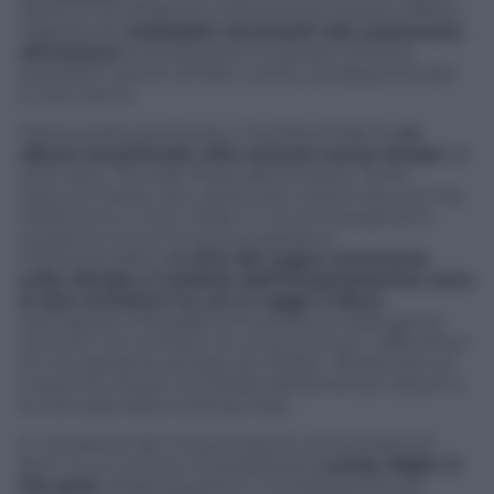
Spector era abilissimo nell’ottenere questo effetto
registrando
molteplici strumenti che suonavano
all’unisono
la stessa parte musicale (chitarre,
pianoforti, sezioni di fiati e archi), sovrapponendoli
su più tracce.
Fatta questa premessa, il risultato finale fu
un
album eccezionale, otto canzoni senza tempo
(la
title track, Thunder Road, Backstreets, Tenth
Avenue Freeze-Out, giusto per citarne alcune) che
ridefinirono il rock made in U.S.A di quegli anni,
quaranta minuti di musica ispirata e
indimenticabile.
La fine del sogno americano
sullo sfondo e il pathos dell’interpretazione sono
le due architravi su cui si regge il disco
.
Springsteen fotografa la frustrazione della gente
comune nel contesto di un’economia in difficoltà e
di una speranza sempre più flebile, riflettendo sul
crescente divario tra l’ideale dell’american dream e
la vita reale della working class.
In occasione del cinquantesimo anniversario di
Born to run la Sony ha pubblicato
Lonely Night in
the park
, all’epoca presa in considerazione per