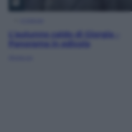
In Edicola
L’autunno caldo di Giorgia –
Panorama in edicola
Sfoglia ora