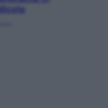
dicola
lia ora