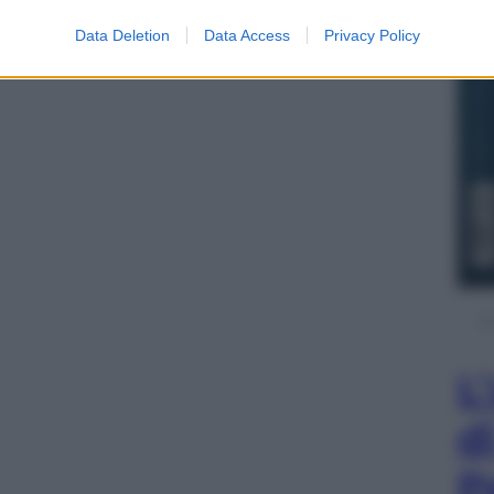
nsapevolezza nei territori instabili della
Data Deletion
Data Access
Privacy Policy
L
d
P