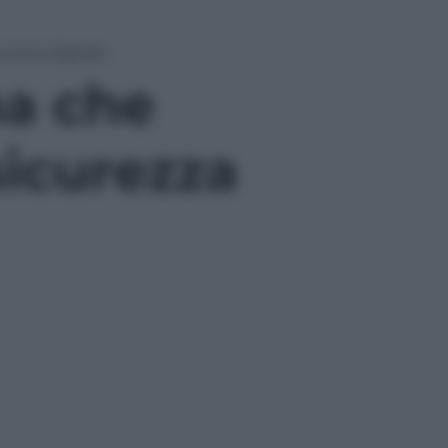
urezza digitale
na che
sicurezza