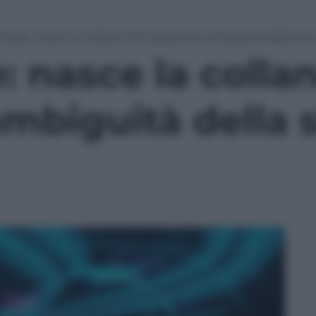
rigie: nasce la collana che esplora le ambiguità della sic
: nasce la colla
ambiguità della 