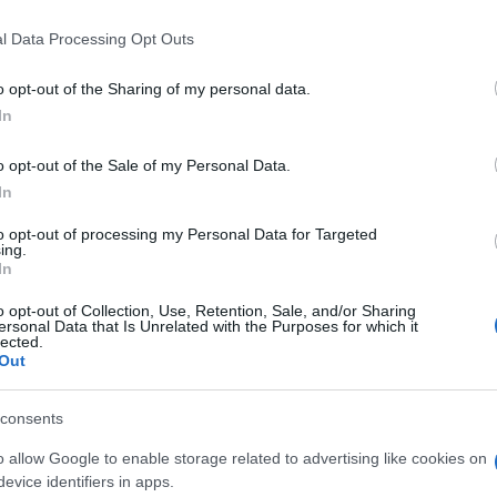
 that this website/app uses one or more Google services and may gath
l Data Processing Opt Outs
including but not limited to your visit or usage behaviour. You may click 
 to Google and its third-party tags to use your data for below specifi
o opt-out of the Sharing of my personal data.
ogle consent section.
In
o opt-out of the Sale of my Personal Data.
In
to opt-out of processing my Personal Data for Targeted
ing.
In
o opt-out of Collection, Use, Retention, Sale, and/or Sharing
he si fanno sempre più sofisticate e la tecnologia
ersonal Data that Is Unrelated with the Purposes for which it
ontenere, nasce
Zone Grigie – Percorsi nella sicurezza
lected.
bblicata da Mimesis. L’obiettivo: indagare le
Out
iù attuali della cybersecurity, offrendo una lettura
he oggi coinvolge ogni ambito della società.
consents
policy maker, studenti e lettori consapevoli,
Zone
to, etica, tecnologia e società. Il titolo richiama
o allow Google to enable storage related to advertising like cookies on
one grigie”, appunto – dove le decisioni non sono
evice identifiers in apps.