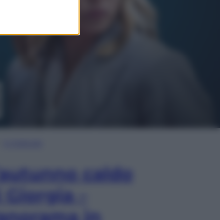
In Edicola
’autunno caldo
i Giorgia –
anorama in