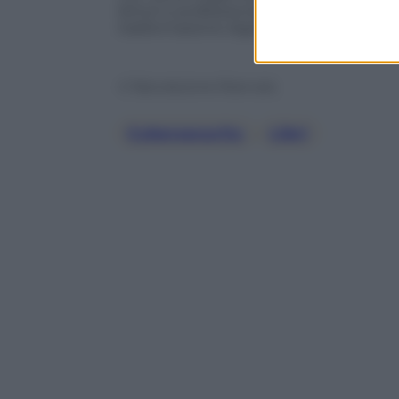
lettori e professionisti a muoversi con co
trasformazione digitale.
© Riproduzione Riservata
Cybersecurity
, 
Libri