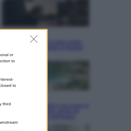
Esteri
Perché Hiroshima: la città scelta
per mostrare al mondo la bomba
atomica
sonal or
ection to
nterest-
closed to
Viaggi
 third
La Thailandia segreta è sul mare: 8
luoghi tra delfini rosa, grotte di
smeraldo e villaggi sull’acqua
Downstream