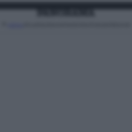
Attualità
Lifestyle
Moda
Video
Podcast
Abbonati
MENU