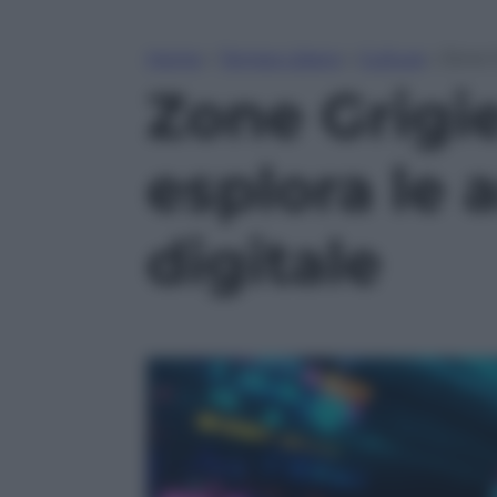
Home
»
Tempo Libero
»
Cultura
»
Zone G
Zone Grigie
esplora le 
digitale