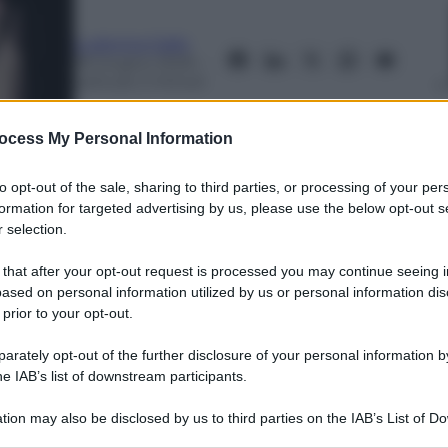
Ludovica Gallo
18 Giugno 2025
–
Lettura: 2 minuti
ocess My Personal Information
to opt-out of the sale, sharing to third parties, or processing of your per
formation for targeted advertising by us, please use the below opt-out s
 selection.
 that after your opt-out request is processed you may continue seeing i
nti preferite
ased on personal information utilized by us or personal information dis
 prior to your opt-out.
erie editoriale analizza le sfide della
rately opt-out of the further disclosure of your personal information by
 tecnologia
he IAB’s list of downstream participants.
tion may also be disclosed by us to third parties on the IAB’s List of 
 that may further disclose it to other third parties.