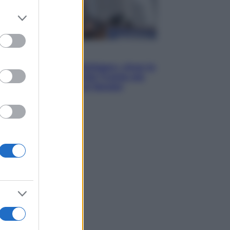
er and store
to grant or
ed purposes
Esteri
Il «Mamdani del Michigan» vince le
primarie dem: perché Trump ora
sogna il colpaccio al Senato