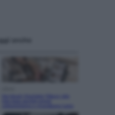
ggi anche
Lifestyle
Dal blush Charlotte Tilbury alle
tote bag: perché ormai
collezioniamo e rivendiamo tutto