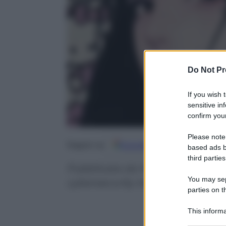
Do Not Pr
If you wish 
sensitive in
confirm your
Please note
Google
Discover
Fo
Seguici su
based ads b
third parties
Pubblicata da Mimesis, la nuova s
You may sepa
cybersecurity tra diritto, etica e
parties on t
This informa
Participants