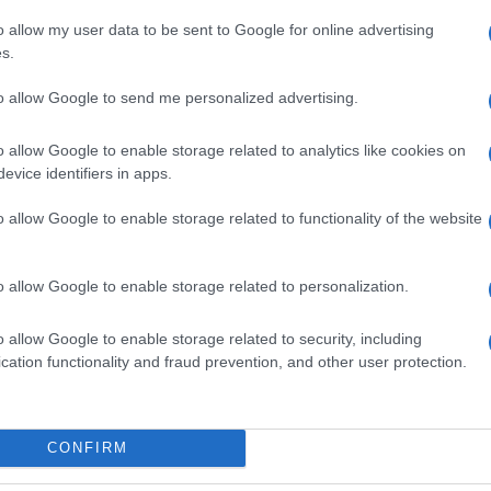
ancora vaghe, le implicazioni etiche sfumate e le
o allow my user data to be sent to Google for online advertising
s.
atico: «Se non lo sai spiegare in modo semplice,
ione attribuita ad Albert Einstein. Una linea guida
to allow Google to send me personalized advertising.
 rigore teorico e accessibilità divulgativa, senza
o allow Google to enable storage related to analytics like cookies on
rontiere della cybersicurezza, le implicazioni
evice identifiers in apps.
a governance dei dati personali, la resilienza contro
gli algoritmi nei meccanismi di sorveglianza e
o allow Google to enable storage related to functionality of the website
sicurezza e diritti fondamentali.
ore e conterrà contributi inediti, arricchiti da
o allow Google to enable storage related to personalization.
 direttore tecnico-scientifico della collana – non è
o allow Google to enable storage related to security, including
 ma costruire una cultura critica della sicurezza
cation functionality and fraud prevention, and other user protection.
utti».
e in lavorazione, sarà dedicato ai nuovi conflitti
n quadro aggiornato delle tensioni geopolitiche e
azio.
CONFIRM
 compie un passo verso la divulgazione, invitando