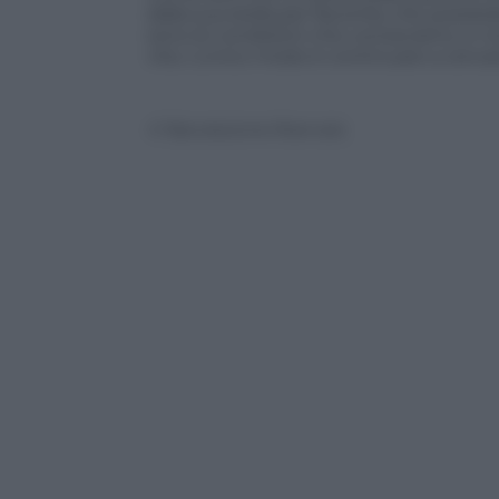
dalla sua stella per favorirla, che pos
sono le condizioni che conosciamo, e non
vita. L’unico modo è continuare a cercar
© Riproduzione Riservata