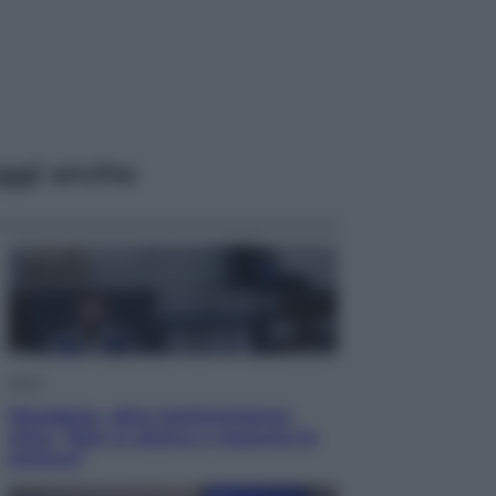
ggi anche
Sport
Maradona, altra testimonianza
choc: “Non si alzava e nessuno lo
aiutava”