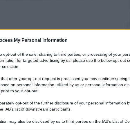
nti preferite
ocess My Personal Information
a extraterrestre nonostante l’universo
to opt-out of the sale, sharing to third parties, or processing of your per
ricerca di alieni.
formation for targeted advertising by us, please use the below opt-out s
 selection.
 that after your opt-out request is processed you may continue seeing i
ased on personal information utilized by us or personal information dis
 prior to your opt-out.
rately opt-out of the further disclosure of your personal information by
he IAB’s list of downstream participants.
tion may also be disclosed by us to third parties on the IAB’s List of 
 that may further disclose it to other third parties.