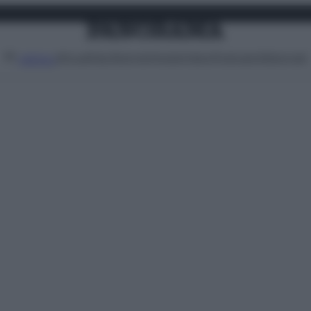
Attualità
Lifestyle
Moda
Video
Podcast
Abbonati
MENU