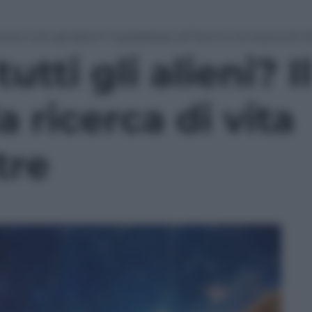
ono tutti gli alieni? Il paradosso di Fermi e la ricerca di v
utti gli alieni? 
a ricerca di vita
tre