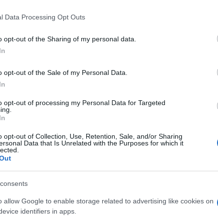
 that this website/app uses one or more Google services and may gath
l Data Processing Opt Outs
including but not limited to your visit or usage behaviour. You may click 
 to Google and its third-party tags to use your data for below specifi
o opt-out of the Sharing of my personal data.
ogle consent section.
In
n miliardi di pianeti potenzialmente abitabili,
ell’esistenza di extraterrestri.
Invece,
o opt-out of the Sale of my Personal Data.
icerche, il cosmo rimane stranamente silenzioso e
In
ota come
paradosso di Fermi
, ovvero il quesito
l nostro premio Nobel
Enrico Fermi
.
to opt-out of processing my Personal Data for Targeted
ing.
siste da soli
200.000 anni
, ma stiamo ascoltando
In
oltanto dal
1960
. Quindi le probabilità che ci
 una civiltà aliena rilevabile restano limitate.
o opt-out of Collection, Use, Retention, Sale, and/or Sharing
ersonal Data that Is Unrelated with the Purposes for which it
tualità che alcune civiltà extraterrestri intelligenti
lected.
e sia per timore, sia per altri motivi che magari
Out
circa
100-400 miliardi
di stelle, molte delle quali
consents
oro stella potrebbero essere abitabili, ma in
terrestri. Se anche una piccola frazione di questi
o allow Google to enable storage related to advertising like cookies on
 parte di questi sviluppasse intelligenza e
evice identifiers in apps.
piena di segnali, megastrutture o persino visitatori