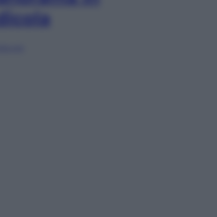
dicola
lia ora