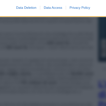
restri potremmo essere una delle prime civiltà
Data Deletion
Data Access
Privacy Policy
ace Telescope
che analizza le atmosfere degli
ale avanzata per analizzare i segnali, la risposta al
lasmerà profondamente la nostra comprensione del
 sono l’unica forma di vita intelligente sulla Terra
l’Universo e potrebbe potenzialmente comunicare
 sono stati inventati circa
400 anni fa
e le prime
o di
100 anni fa
. Dunque i nostri sforzi sono ancora
za per essere in grado di comunicare, così come la
astanza evoluta. Infine, da considerare ci sono le
er raggiungere la stella più vicina a noi è di oltre
00 miglia orarie
, ci vorrebbero più di
33.000 anni
la luce dal Sole al centro della nostra galassia è di
L
l razzo è di
170 milioni di anni
. Come possa una
iaggiare su queste distanze per popolare la Galassia
d
a extraterrestre c’è ma non è intelligente, a
P
 forme di vita debba trovarsi a una distanza tale