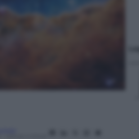
Le
cchetti
5
– Lettura: 4 minuti