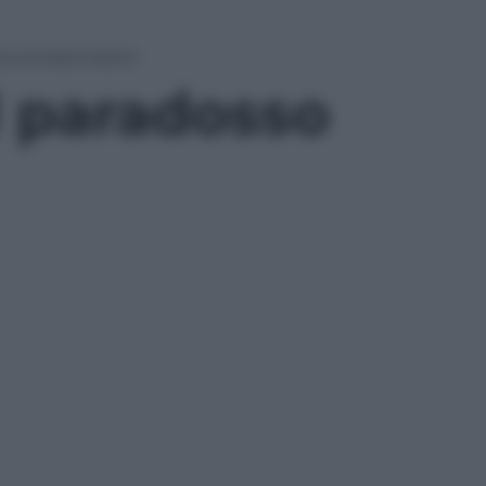
ita extraterrestre
Il paradosso