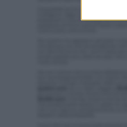
Impossibile anche escludere che noi ter
intelligenti. Oggi con il
James Webb Sp
esopianeti e l’uso di intelligenza artifici
paradosso di Fermi sarà più facile e p
nostro posto nell’universo.
Per quanto ne sappiamo, gli esseri umani
che pensa a ciò che sta accadendo nel
con altre forme di vita. I primi telescopi
sonde spaziali sono state lanciate men
molto limitati.
Ma non tutta la vita è evoluta abbastan
loro tecnologia potrebbe non essere abb
distanze: il tempo impiegato dalla luce p
quattro anni
. Se un razzo viaggia a
20.0
per arrivarci. Il tempo di percorrenza del
30.000 anni
. Il tempo di percorrenza de
vita extraterrestre essere in grado di v
non si sa. Oppure, semplicemente, la vit
dispetto della probabilità.
Come dire che un potenziale pianeta con