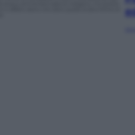
sieda acqua, ammoniaca oppure ossigeno, ma queste
e
 è affatto detto che siano quelle di altre forme di
e.
Sfog