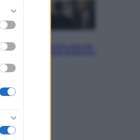
er and store
to grant or
ed purposes
Sport
La guerra per il controllo della Fifa,
ecco chi sono gli alleati di Infantino