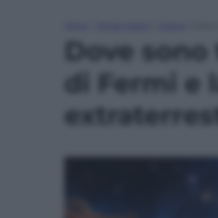
Home
»
Tempo Libero
»
Cultura
»
Dove s
Dove sono t
di Fermi e l
extraterres