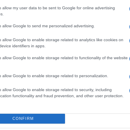
o allow my user data to be sent to Google for online advertising
s.
traterrestrial Intelligence Institute (Seti)
di
nteressante spiegazione del paradosso di Fermi:
to allow Google to send me personalized advertising.
modesta quantità di tecnologia missilistica e
onizzare rapidamente l’intera galassia nel giro di
o che può sembrare un periodo lungo, ma in realtà
o allow Google to enable storage related to analytics like cookies on
alassia, che è circa mille volte più vecchia”.
evice identifiers in apps.
erò aggiungere altre, ovvero le ipotesi che
o allow Google to enable storage related to functionality of the website
sempio: gli extraterrestri sono nel cosmo ma non li
a, ovvero perché non ascoltiamo le frequenze
o perché tali civiltà potrebbero comunicare usando
. Oppure, siccome l’umanità ha iniziato a
o allow Google to enable storage related to personalization.
uesta frazione temporale le civiltà avanzate
ersi estinte.
o allow Google to enable storage related to security, including
cation functionality and fraud prevention, and other user protection.
i possano osservarci come noi osserviamo gli
re con la nostra esistenza. E qui è d’obbligo
 esempio di intelligenza
. Un’altra possibilità è che
e comunicare, ovvero che tra noi e loro ci sia una
viltà potrebbe trovarsi nella fase iniziale della vita
CONFIRM
ari per un collasso ambientale, oppure per una
sse nell’espansione o nella conoscenza spaziale.