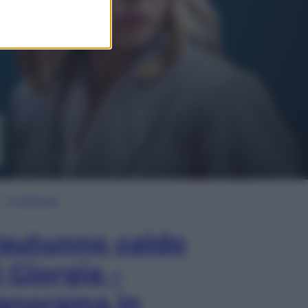
In Edicola
’autunno caldo
i Giorgia –
anorama in