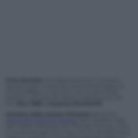
Trine Dyrholm
, biondissima attrice e cantante
danese, riesce a restituire tutta la forza tragica di
Christa Päffgen, in arte Nico, l’ex musa di Andy
Warhol e cantante dei Velvet Underground, nel
film
Nico, 1988
di
Susanna Nicchiarelli
.
Vincitore della sezione Orizzonti
dell’ultima
Mostra del cinema di Venezia
, dal 12 ottobre nella
sale italiane distribuito da I Wonder Pictures, il film
si concentra sugli ultimi due anni di vita dell’artista
tedesca, quando è ormai libera dal peso della sua