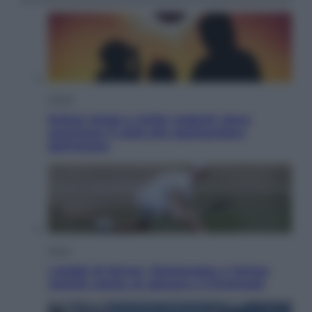
Viaggi
Eclissi totale e stelle cadenti: dove
ammirare il cielo più spettacolare
dell’estate
Sport
I dubbi di Sinner, fisioterapia a Torino:
Jannik valuta se giocare a Cincinnati