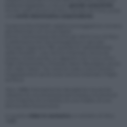
bellezza leggiadra. Lo fa con
grande autenticità
.
Anche nelle canzoni di Nico, cantate da
Trine, pulsa
una
verità drammatica sorprendente
.
Susanna Nicchiarelli, regista sceneggiatrice romana
già distintasi con la sua opera
prima
Cosmonauta
, racconta gli ultimi tour di Nico
e della band che l’accompagnava in giro per
l’Europa negli anni ’80, quando la “sacerdotessa
delle tenebre”, così veniva chiamata, ritrova se
stessa, ricostruendo un rapporto con il suo unico
figlio dimenticato, Christian Aaron Boulogne, avuto
con Alain Delon. Tra i titoli di coda ci sono anche i
ringraziamenti ad Ari (così veniva chiamato il figlio
da Nico)
Nico, 1988
, intensamente decadente ma anche
vibrante di una tenerezza sommessa, è la storia di
una rinascita, di un’artista, di una madre, di una
donna oltre la sua icona.
In questo
video in esclusiva
un estratto di
Nico,
1988
: