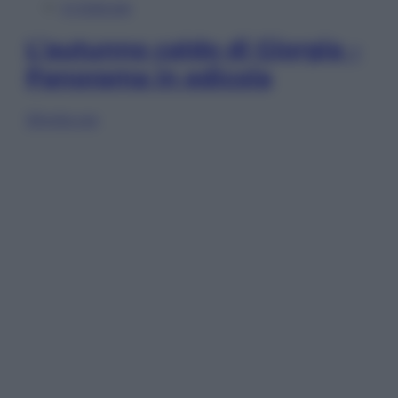
In Edicola
L’autunno caldo di Giorgia –
Panorama in edicola
Sfoglia ora