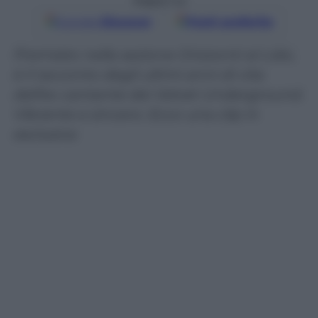
Seguici su
Google
Discover
Fonti preferite
Premiato nella sezione Orizzonti al Lido,
è il racconto degli ultimi anni di vita
dell’ex cantante dei Velvet Underground.
Vibrante e sincero. Ecco una clip in
esclusiva