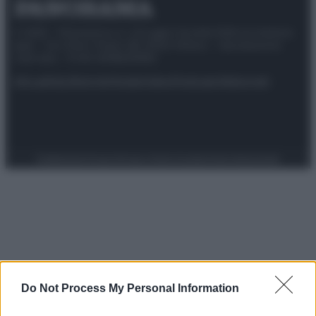
© 2025 – Panorama s.r.l. (Gruppo Società Editrice Italiana
spa) – Via Vittor Pisani 28, 20124 Milano – riproduzione
riservata – P.IVA 10518230965
Attualità
Lifestyle
Moda
Video
Podcast
Abbonati
Preferenze Privacy
Privacy Policy
Cookie Policy
Note legali
Do Not Process My Personal Information