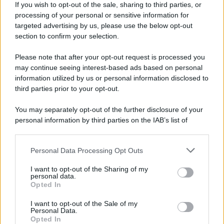
If you wish to opt-out of the sale, sharing to third parties, or
processing of your personal or sensitive information for
targeted advertising by us, please use the below opt-out
section to confirm your selection.
Please note that after your opt-out request is processed you
may continue seeing interest-based ads based on personal
information utilized by us or personal information disclosed to
third parties prior to your opt-out.
You may separately opt-out of the further disclosure of your
personal information by third parties on the IAB’s list of
downstream participants.
Personal Data Processing Opt Outs
This information may also be disclosed by us to third parties
on the IAB’s List of Downstream Participants that may further
I want to opt-out of the Sharing of my
disclose it to other third parties.
personal data.
Opted In
Please note that this website/app uses one or more Google
services and may gather and store information including but
I want to opt-out of the Sale of my
Personal Data.
not limited to your visit or usage behaviour. You may click to
Opted In
grant or deny consent to Google and its third-party tags to