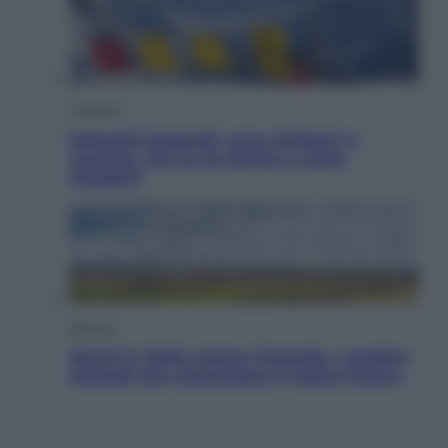
Cronaca
Dolomiti Superski, ecco rimborsi e
voucher: chi ne ha diritto e come
chiederli
Energia
Aiuto! In Italia manca l’energia. I quattro
ostacoli che minacciano il nostro futuro