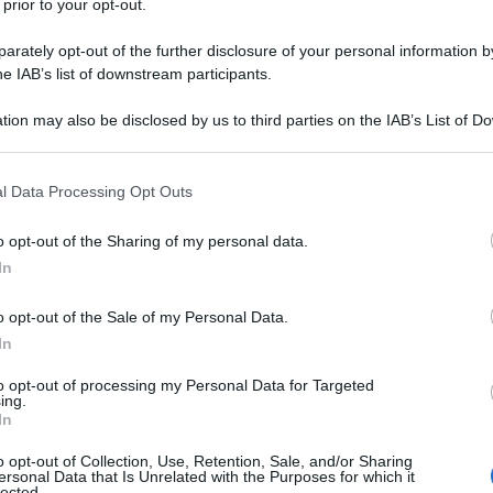
 prior to your opt-out.
rately opt-out of the further disclosure of your personal information by
he IAB’s list of downstream participants.
da Ray Parker Jr. apre
Ghostbusters
, il reboot al
fica anni ’80 firmata Ivan Reitman, un sorriso fa
il nuovo film di
Paul Feig
vuole attingere a man
tion may also be disclosed by us to third parties on the IAB’s List of 
enziali.
 that may further disclose it to other third parties.
 sono protagoniste di una commedia giocata più
 that this website/app uses one or more Google services and may gath
l Data Processing Opt Outs
é sottile.
Non raggiungono l’ironia diffusa e
including but not limited to your visit or usage behaviour. You may click 
que divertono
. Il nuovo
Ghostbusters
non sarà
 to Google and its third-party tags to use your data for below specifi
o opt-out of the Sharing of my personal data.
entare cult, come è stato per i due lungometraggi
ogle consent section.
i si aspetta da una simile uscita estiva:
In
o opt-out of the Sale of my Personal Data.
sapere su
Ghostbusters
:
In
magini del film
to opt-out of processing my Personal Data for Targeted
ing.
In
o opt-out of Collection, Use, Retention, Sale, and/or Sharing
ersonal Data that Is Unrelated with the Purposes for which it
lected.