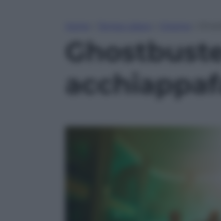
Home
»
Tempo Libero
»
Cinema
»
Ghost
Ghostbuster
acchiappaf