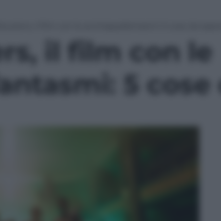
busters, il film con le acchiappafantasmi: 5 cose da sape
s, il film con le
antasmi: 5 cose