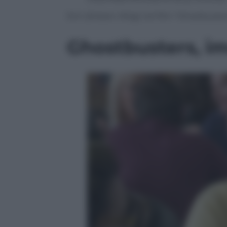
Erin (Kristen Wiig) nel film “Ghostbuster
Ghostbusters, im