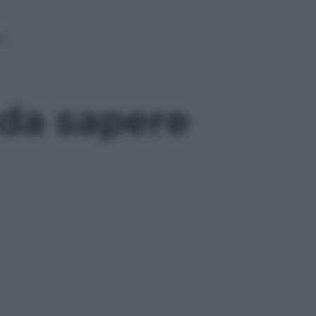
re
 da sapere