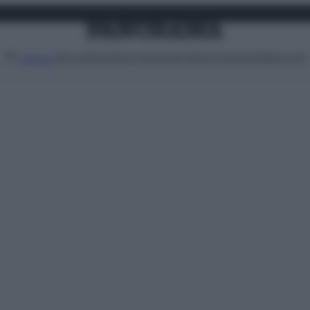
Attualità
Lifestyle
Moda
Video
Podcast
Abbonati
MENU