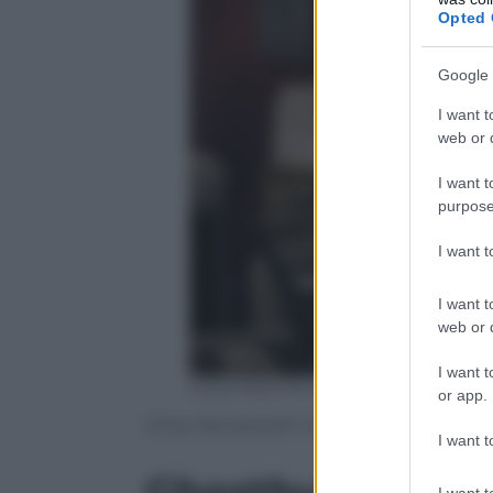
Opted 
Google 
I want t
web or d
I want t
purpose
I want 
I want t
web or d
I want t
Columbia Pictures & Sony Pictures
or app.
Chris Hemsworth nel film “Ghostbuster
I want t
Ghostbusters, im
I want t