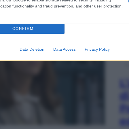
cation functionality and fraud prevention, and other user protection.
CONFIRM
Data Deletion
Data Access
Privacy Policy
L
d
P
e