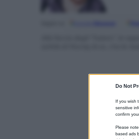
Google
Discover
Fo
Seguici su
Alla faccia degli “haters”, le ra
sottile di Murray & co., ma le r
Do Not Pr
If you wish 
sensitive in
confirm your
Please note
based ads b