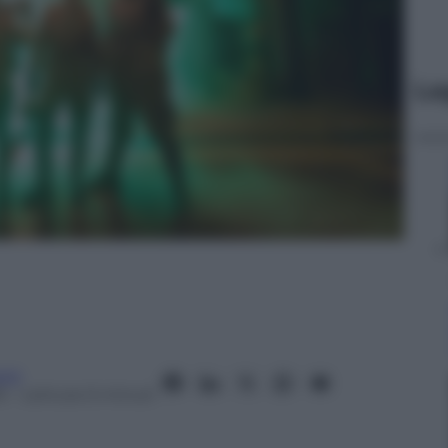
Le
oni
6
– Lettura: 6 minuti