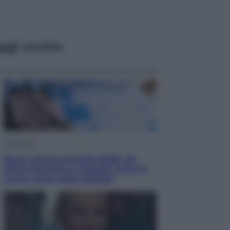
ggi anche
Economia
Nuovo bonus energia 2026, chi
potrà ottenerlo e quando arriva il
nuovo aiuto sulle bollette