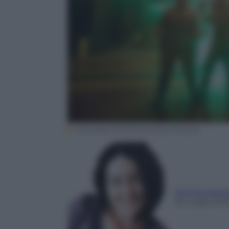
Columbia Pictures & Sony Pictures
Simona Sant
29 Luglio 201