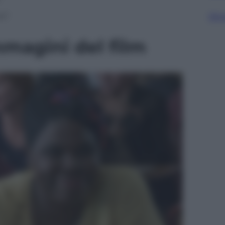
s”.
Sfog
magini del film