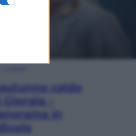
In Edicola
’autunno caldo
i Giorgia –
anorama in
dicola