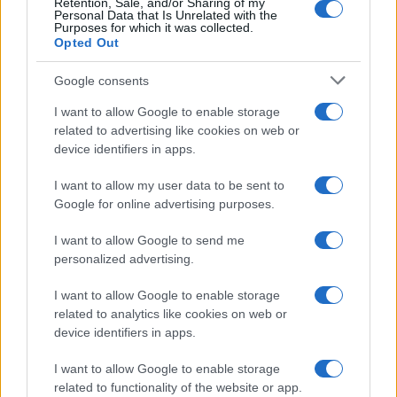
Retention, Sale, and/or Sharing of my
Personal Data that Is Unrelated with the
Purposes for which it was collected.
Opted Out
Google consents
I want to allow Google to enable storage
related to advertising like cookies on web or
device identifiers in apps.
I want to allow my user data to be sent to
Google for online advertising purposes.
I want to allow Google to send me
personalized advertising.
I want to allow Google to enable storage
related to analytics like cookies on web or
device identifiers in apps.
I want to allow Google to enable storage
related to functionality of the website or app.