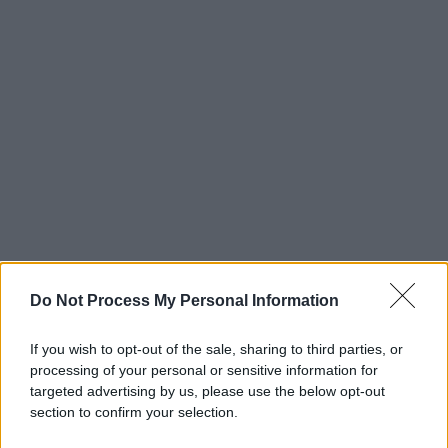
Do Not Process My Personal Information
If you wish to opt-out of the sale, sharing to third parties, or
processing of your personal or sensitive information for
targeted advertising by us, please use the below opt-out
section to confirm your selection.