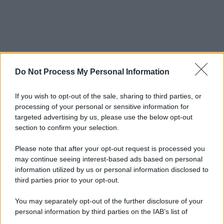
Do Not Process My Personal Information
If you wish to opt-out of the sale, sharing to third parties, or
processing of your personal or sensitive information for
targeted advertising by us, please use the below opt-out
section to confirm your selection.
Please note that after your opt-out request is processed you
may continue seeing interest-based ads based on personal
information utilized by us or personal information disclosed to
third parties prior to your opt-out.
You may separately opt-out of the further disclosure of your
personal information by third parties on the IAB’s list of
downstream participants.