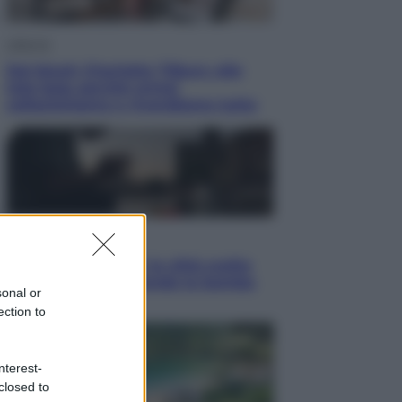
Lifestyle
Dal blush Charlotte Tilbury alle
tote bag: perché ormai
collezioniamo e rivendiamo tutto
Esteri
Perché Hiroshima: la città scelta
per mostrare al mondo la bomba
sonal or
atomica
ection to
nterest-
closed to