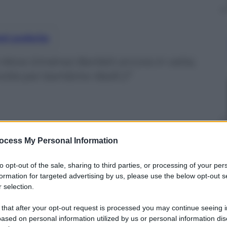
nti preferite
di Alicia Giménez Bartlett ancora in vetta,
otte per bambine ribelli 2”
ocess My Personal Information
to opt-out of the sale, sharing to third parties, or processing of your per
formation for targeted advertising by us, please use the below opt-out s
 selection.
 that after your opt-out request is processed you may continue seeing i
ased on personal information utilized by us or personal information dis