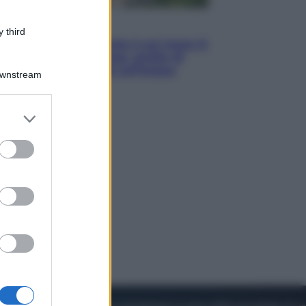
Viaggi
 third
La Thailandia segreta è sul mare: 8
luoghi tra delfini rosa, grotte di
smeraldo e villaggi sull’acqua
Downstream
er and store
to grant or
ed purposes