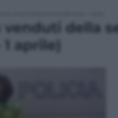
ibri più venduti della settimana (26 marzo – 1 aprile)
iù venduti della 
1 aprile)