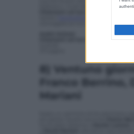
sua tesi di post dottorato. Ma Oliver, il
bellezza e i modi disinvolti, quasi sfaccia
authenti
Chiamami col tuo nome
dello statuni
ispirato
l’omonimo film di
Luca Guadag
sceneggiatura non originale.
André Aciman
Chiamami col tuo nome
Guanda
271 pagine
8)
Ventuno giorn
Franco Berrino, 
Mariani
Esiste un cammino di tre settimane capac
più gioiosi. Questo secondo
Franco Ber
ha studiato assieme a
Daniel Lumera
,
a
David Mariani
, allenatore specializzat