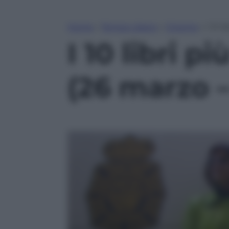
Home
»
Tempo Libero
»
Cinema
»
I 10 l
I 10 libri p
(26 marzo – 