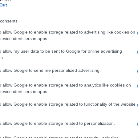
io (un promontorio sopraelevato che prende il nome
Out
), a costo di arrivare in cima senza fiato. Ha un
entare così magra che l’odioso stronzetto non le
ccheggia per riprendere il respiro, Gwendy è
consents
n singolare uomo in nero, che le regala una
o allow Google to enable storage related to advertising like cookies on
evice identifiers in apps.
o allow my user data to be sent to Google for online advertising
s.
to allow Google to send me personalized advertising.
 tuo nome
di André
o allow Google to enable storage related to analytics like cookies on
evice identifiers in apps.
o allow Google to enable storage related to functionality of the website
i quelle estati che segnano la vita per sempre. Elio
a iniziate le vacanze nella splendida villa di
 brillante professore universitario, musicista
o allow Google to enable storage related to personalization.
età, Elio aspetta come ogni anno “l’ospite
 studente in arrivo da New York per lavorare alla
o allow Google to enable storage related to security, including