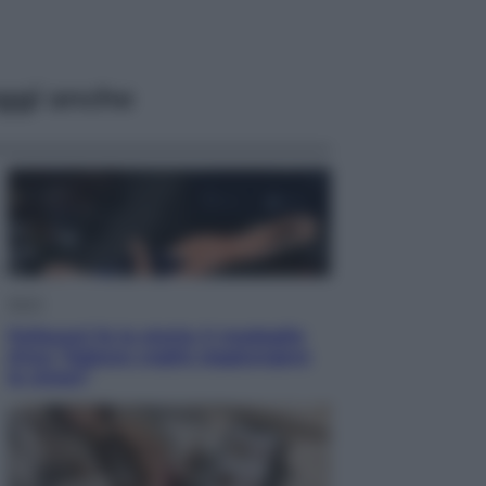
ggi anche
Sport
Pellacani fa la storia: 5 medaglie
d’oro “Adesso voglio raggiungere
le cinesi”