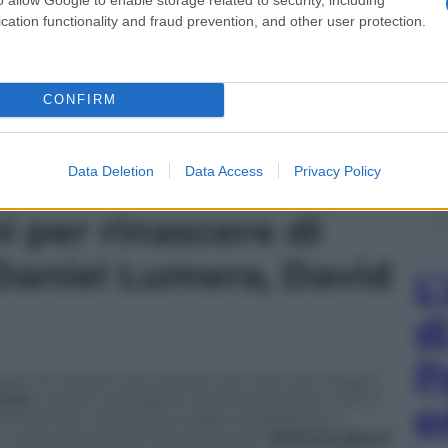
 giovane americano, subito conquista tutti con la sua
ti. Anche Elio ne è irretito…
cation functionality and fraud prevention, and other user protection.
tense
André Aciman
è il libro che ha
nino
vincitore dell’Oscar per la migliore
CONFIRM
Data Deletion
Data Access
Privacy Policy
i per rinascere
di
Daniel Lumera, David
L
d
P
e di renderci più giovani, più sani, più longevi,
rino
, medico ed esperto di alimentazione, che lo
e
 riferimento nella pratica della meditazione, e
o nella riattivazione dei sedentari.
Ventuno giorni