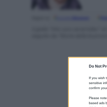
Google
Discover
Fo
Seguici su
Il giallo “Mio caro serial killer” 
seguito da “Storie della buonan
Do Not Pr
If you wish 
sensitive in
confirm your
Please note
based ads b