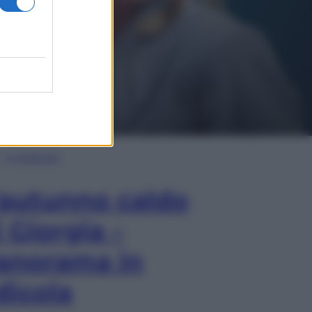
In Edicola
’autunno caldo
i Giorgia –
anorama in
dicola