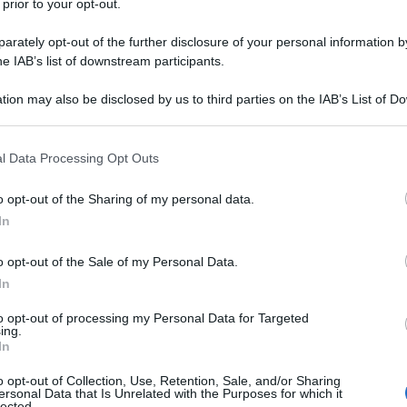
 prior to your opt-out.
rately opt-out of the further disclosure of your personal information by
he IAB’s list of downstream participants.
ella settimana in Italia (nella settimana dal 26 marzo
tion may also be disclosed by us to third parties on the IAB’s List of 
 that may further disclose it to other third parties.
e: i 10 libri più
 that this website/app uses one or more Google services and may gath
l Data Processing Opt Outs
ttimana
including but not limited to your visit or usage behaviour. You may click 
 to Google and its third-party tags to use your data for below specifi
o opt-out of the Sharing of my personal data.
ogle consent section.
In
i bottoni
di
o opt-out of the Sale of my Personal Data.
hen King
In
to opt-out of processing my Personal Data for Targeted
ing.
n
La scatola dei bottoni di Gwendy
, il racconto di
In
tro mani con
Richard Chizmar
. Gwendy Peterson
ittadina piccola e timorata di Dio. È cicciottella e
o opt-out of Collection, Use, Retention, Sale, and/or Sharing
a. Per sfuggire alla persecuzione, Gwendy corre
ersonal Data that Is Unrelated with the Purposes for which it
lected.