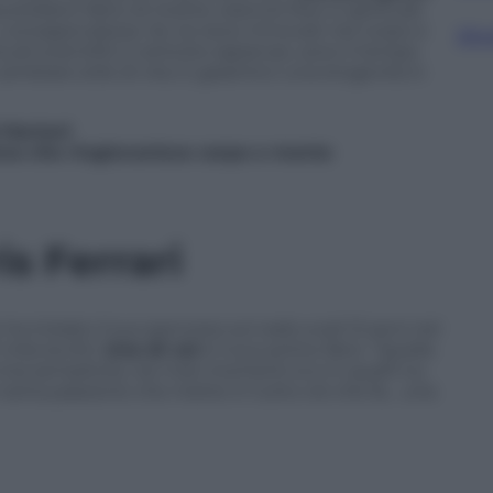
idiano fatto di ricette, esercizi fisici e spirituali.
consapevolezza. Se ne esce rinnovati nel corpo e
Sfog
tudi scientifici e antiche sapienze, sono il tempo
mbiare stile di vita. E garantirci una longevità in
 Mariani
orso che ringiovanisce corpo e mente
ris Ferrari
 iniziato il suo percorso sul web a soli 12 anni nel
ila iscritti.
Una di voi
è il suo primo libro. “Quella
mia semplicità, nei miei momenti sì e in quelli no,
 tanta passione che mette in tutto ciò che fa… una