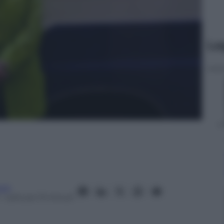
Le
oni
– Lettura: 13 minuti