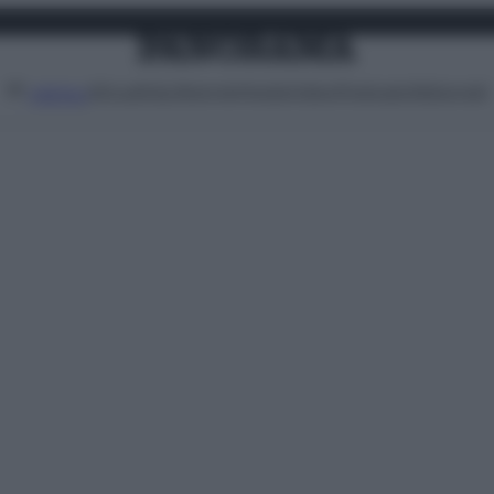
Attualità
Lifestyle
Moda
Video
Podcast
Abbonati
MENU