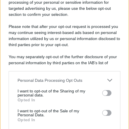
processing of your personal or sensitive information for
targeted advertising by us, please use the below opt-out
section to confirm your selection.
Please note that after your opt-out request is processed you
may continue seeing interest-based ads based on personal
information utilized by us or personal information disclosed to
third parties prior to your opt-out.
You may separately opt-out of the further disclosure of your
personal information by third parties on the IAB’s list of
downstream participants.
Personal Data Processing Opt Outs
This information may also be disclosed by us to third parties
on the IAB’s List of Downstream Participants that may further
I want to opt-out of the Sharing of my
disclose it to other third parties.
personal data.
Opted In
Please note that this website/app uses one or more Google
services and may gather and store information including but
I want to opt-out of the Sale of my
Personal Data.
not limited to your visit or usage behaviour. You may click to
Opted In
grant or deny consent to Google and its third-party tags to
use your data for below specified purposes in below Google