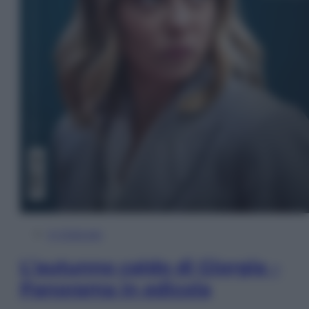
In Edicola
L’autunno caldo di Giorgia –
Panorama in edicola