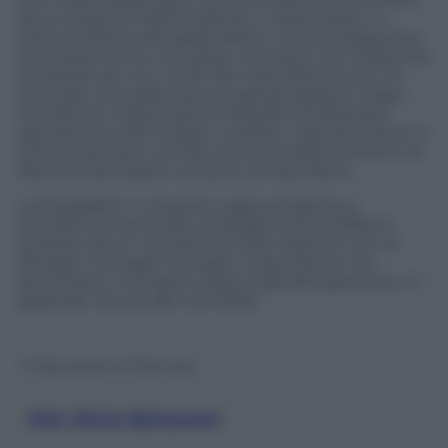
alcuni postumi dell’incidente, in particolare un
intenso dolore alla spalla destra. Una conseguenza,
fortunatamente non grave, che però non è facile da
accettare per chi, come Pier Silvio Berlusconi, ha
nel mare una delle sue più grandi passioni. Dopo
l’incidente il dolore gli ha impedito di dedicarsi
pienamente alle lunghe nuotate e alle escursioni in
SUP, da sempre uno dei suoi principali momenti di
libertà e benessere nel poco tempo libero.
Le fotografie lo mostrano oggi sorridente a
Portofino accanto alla compagna Silvia Toffanin,
durante alcuni momenti di relax trascorsi con la
famiglia. Immagini semplici e spontanee che
raccontano il recupero dopo il grande spavento e il
graduale ritorno alla normalità.
© Riproduzione Riservata
Pier Silvio Belusconi