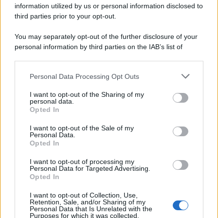
information utilized by us or personal information disclosed to
third parties prior to your opt-out.
You may separately opt-out of the further disclosure of your
personal information by third parties on the IAB’s list of
downstream participants.
Personal Data Processing Opt Outs
This information may also be disclosed by us to third parties
on the IAB’s List of Downstream Participants that may further
I want to opt-out of the Sharing of my
disclose it to other third parties.
personal data.
Opted In
Please note that this website/app uses one or more Google
services and may gather and store information including but
I want to opt-out of the Sale of my
Personal Data.
not limited to your visit or usage behaviour. You may click to
Opted In
grant or deny consent to Google and its third-party tags to
use your data for below specified purposes in below Google
I want to opt-out of processing my
consent section.
Personal Data for Targeted Advertising.
Opted In
I want to opt-out of Collection, Use,
Retention, Sale, and/or Sharing of my
Personal Data that Is Unrelated with the
Purposes for which it was collected.