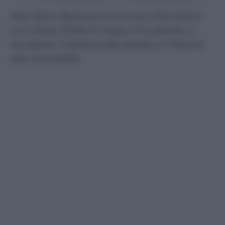
Pier Silvio Berlusconi torna a Portofino
con Silvia Toffanin dopo l’incidente: il
recupero, il dolore alla spalla e il ritorno
alla normalità.