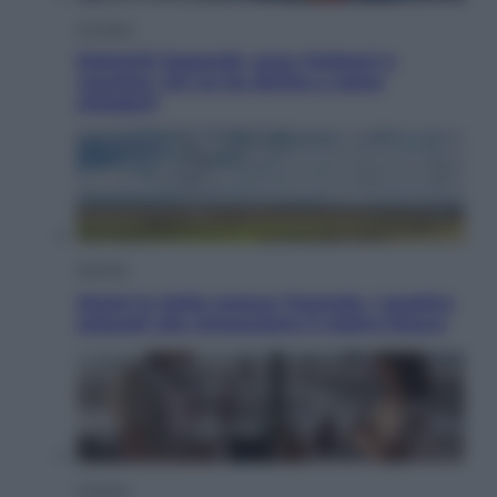
Cronaca
Dolomiti Superski, ecco rimborsi e
voucher: chi ne ha diritto e come
chiederli
Energia
Aiuto! in Italia manca l’energia. I quattro
ostacoli che minacciano il nostro futuro
Cinema