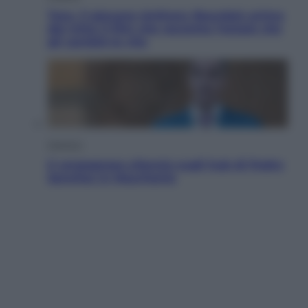
Tony, il giovane Anthony Bourdain prima
del mito: il film che racconta l’estate che
gli cambiò la vita
Opinioni
Il vergognoso silenzio sugli hub di Pedro
Sanchez in Mauritania