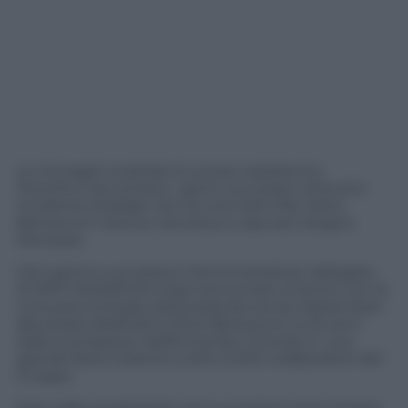
Le immagini scattate lo scorso weekend a
Portofino raccontano i giorni successivi al brutto
incidente stradale che ha coinvolto Pier Silvio
Berlusconi mentre rientrava a casa da Cologno
Monzese.
Già il giorno successivo l’amministratore delegato
di MFE-MediaForEurope era tornato al lavoro con la
consueta energia, partecipando senza risparmiarsi
alla serata dedicata a Silvio Berlusconi a tre anni
dalla scomparsa, trasformando il ricordo in una
grande festa insieme a oltre 2.000 collaboratori del
Gruppo.
Solo nelle quarantotto ore successive sono emersi