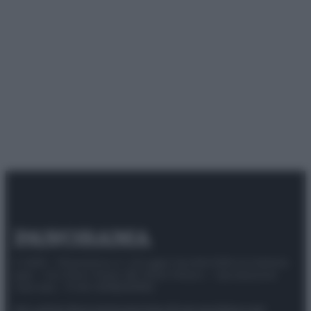
© 2025 – Panorama s.r.l. (Gruppo Società Editrice Italiana
spa) – Via Vittor Pisani 28, 20124 Milano – riproduzione
riservata – P.IVA 10518230965
Attualità
Lifestyle
Moda
Video
Podcast
Abbonati