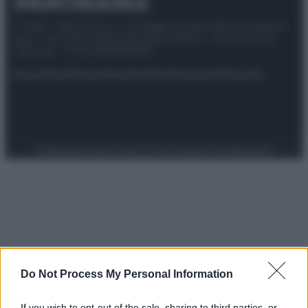
© 2025 – Panorama s.r.l. (Gruppo Società Editrice Italiana
spa) – Via Vittor Pisani 28, 20124 Milano – riproduzione
riservata – P.IVA 10518230965
Attualità
Lifestyle
Moda
Video
Podcast
Abbonati
Preferenze Privacy
Privacy Policy
Cookie Policy
Note legali
Do Not Process My Personal Information
If you wish to opt-out of the sale, sharing to third parties, or