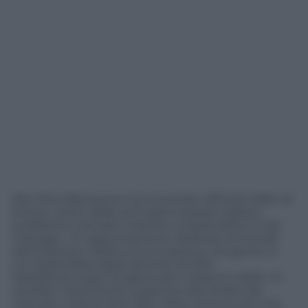
Pier Silvio Berlusconi ha incontrato all’hotel Adler di
Roma i vertici delle principali imprese italiane,
pubbliche e private, insieme a imprenditori e top
manager. Un appuntamento dedicato al mondo
dell’impresa e della comunicazione, nel giorno in
cui l’assemblea degli azionisti di MFE-
MediaForEurope ha approvato il bilancio 2025. Un
risultato nettamente superiore alle attese del
mercato: utile di oltre 300 milioni di euro, più che