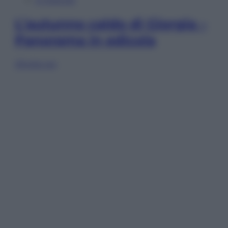
L’autunno caldo di Giorgia –
Panorama in edicola
Sfoglia ora