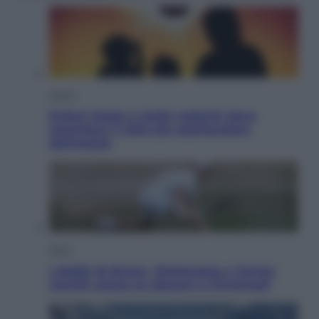
Viaggi
Eclissi totale e stelle cadenti: dove
ammirare il cielo più spettacolare
dell’estate
Sport
I dubbi di Sinner, fisioterapia a Torino:
Jannik valuta se giocare a Cincinnati