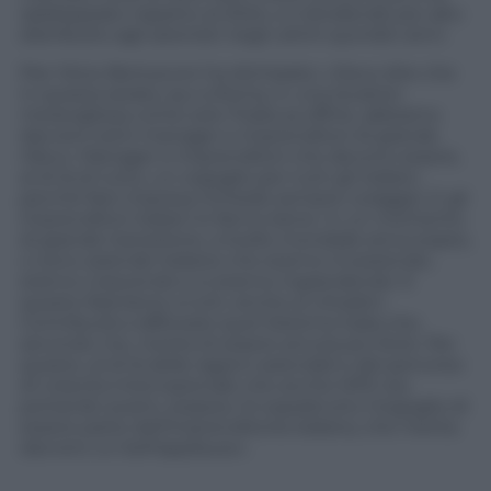
raddoppiato rispetto al 2024, e il dividendo più alto
distribuito agli azionisti negli ultimi quindici anni.
Pier Silvio Berlusconi ha dichiarato: «Devo dire che
in questa serata, qui a Roma, in una location
meravigliosa come solo l’Italia sa offrire, abbiamo
davvero tanti manager e imprenditori di grande
rilievo. Manager e imprenditori che devono essere,
al di là di tutto, un orgoglio per tutti gli italiani,
perché fare impresa richiede sempre coraggio. E gli
imprenditori italiani lo fanno bene. In un momento
di grande transizione, a livello mondiale ed europeo,
ci sono aziende italiane che stanno investendo,
stanno crescendo e si stanno ingrandendo. E
questo farà bene a tutti, anche ai cittadini.
Contribuirà a rafforzare quel Sistema Italia che,
secondo me, merita di essere ancora più forte. Per
questo, al di là delle ragioni aziendali e del percorso
di crescita internazionale che anche MFE sta
portando avanti, stasera c’è soprattutto l’orgoglio di
essere parte dell’imprenditoria italiana, che merita
davvero un bell’applauso».