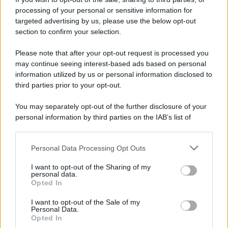
processing of your personal or sensitive information for
targeted advertising by us, please use the below opt-out
section to confirm your selection.
Please note that after your opt-out request is processed you
may continue seeing interest-based ads based on personal
information utilized by us or personal information disclosed to
third parties prior to your opt-out.
You may separately opt-out of the further disclosure of your
personal information by third parties on the IAB’s list of
downstream participants.
Personal Data Processing Opt Outs
This information may also be disclosed by us to third parties
on the IAB’s List of Downstream Participants that may further
I want to opt-out of the Sharing of my
disclose it to other third parties.
personal data.
Opted In
Please note that this website/app uses one or more Google
services and may gather and store information including but
I want to opt-out of the Sale of my
Personal Data.
not limited to your visit or usage behaviour. You may click to
Opted In
grant or deny consent to Google and its third-party tags to