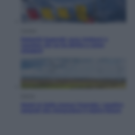
Cronaca
Dolomiti Superski, ecco rimborsi e
voucher: chi ne ha diritto e come
chiederli
Energia
Aiuto! In Italia manca l’energia. I quattro
ostacoli che minacciano il nostro futuro