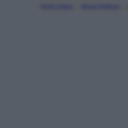
Keith Urban
, 
Nicole Kidman
, 