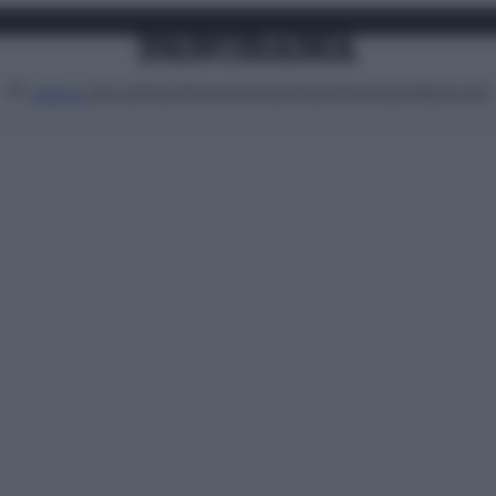
Attualità
Lifestyle
Moda
Video
Podcast
Abbonati
MENU