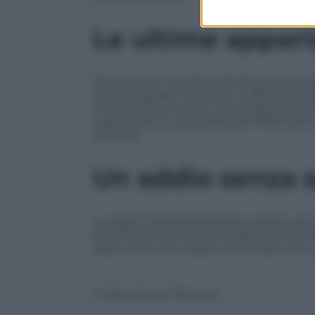
Le ultime appari
Fino a pochi mesi fa nulla lasciava pre
stati fotografati sorridenti e affettuos
Urban aveva ricevuto il prestigioso ACM
sugli spalti di una partita del FIFA Clu
d’intesa.
Un addio senza 
Le ragioni della separazione restano anc
semplicemente di un progressivo allonta
delle unioni più solide e ammirate del 
© Riproduzione Riservata