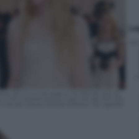
Le
man (R) arrive on the carpet for the 2023 Met Gala, the
 of Art’s Costume Institute, in New York, New York, USA,
is the Met Costume Institute’s exhibition, ‘Karl Lagerfeld: