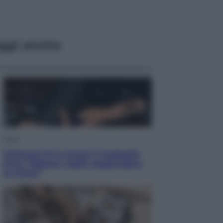
ggi anche
Sport
Pellacani fa la storia: 5 medaglie
d’oro “Adesso voglio raggiungere
le cinesi”