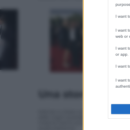
purpose
I want 
I want t
web or d
I want t
or app.
I want t
I want t
authenti
Una storia inizia
Kidman e Urban si erano sposati nel gi
dalle origini australiane, avevano costru
Insieme hanno avuto due figlie, Sunday 
quattordicenne.