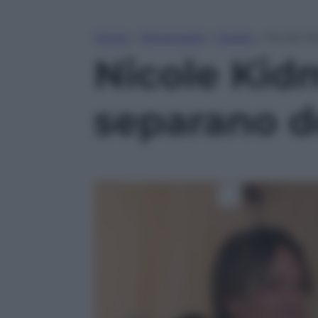
Home
»
Personaggi
»
Gossip
»
Nicole K
Nicole Kid
separano d