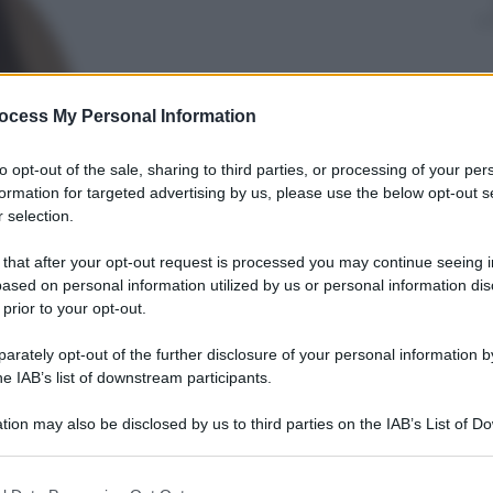
Mariella Baroli
ocess My Personal Information
30 Settembre
2025
– Lettura: 3
to opt-out of the sale, sharing to third parties, or processing of your per
minuti
formation for targeted advertising by us, please use the below opt-out s
 selection.
 that after your opt-out request is processed you may continue seeing i
ased on personal information utilized by us or personal information dis
 prior to your opt-out.
rately opt-out of the further disclosure of your personal information by
he IAB’s list of downstream participants.
nti preferite
tion may also be disclosed by us to third parties on the IAB’s List of 
tante country si dicono addio dopo quasi
 that may further disclose it to other third parties.
 della rottura restano misteriose, ma
 that this website/app uses one or more Google services and may gath