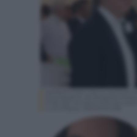
epa10602977 Keith Urban (L) and Nicole Kid
annual benefit for the Metropolitan Museum
01 May 2023. The theme of this year’s event 
A Line of Beauty.’ EPA/JUSTIN LANE