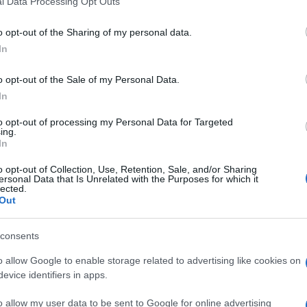
l Data Processing Opt Outs
ressivo allontanamento.
including but not limited to your visit or usage behaviour. You may click 
 to Google and its third-party tags to use your data for below specifi
o opt-out of the Sharing of my personal data.
ogle consent section.
In
o opt-out of the Sale of my Personal Data.
In
to opt-out of processing my Personal Data for Targeted
ing.
In
o opt-out of Collection, Use, Retention, Sale, and/or Sharing
ersonal Data that Is Unrelated with the Purposes for which it
lected.
Out
consents
o allow Google to enable storage related to advertising like cookies on
 Kidman e Keith Urban si sono separati. A
to dalla conferma della BBC: i due avrebbero preso
evice identifiers in apps.
a scelta che, secondo fonti vicine alla coppia, non
 Oscar.
o allow my user data to be sent to Google for online advertising