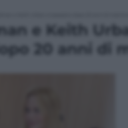
idman e Keith Urban si separano dopo 20 anni di matrim
man e Keith Urba
opo 20 anni di 