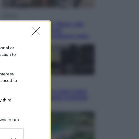
Lifestyle
Dal blush Charlotte Tilbury alle
tote bag: perché ormai
collezioniamo e rivendiamo tutto
sonal or
ection to
nterest-
closed to
Esteri
Perché Hiroshima: la città scelta
per mostrare al mondo la bomba
 third
atomica
Downstream
er and store