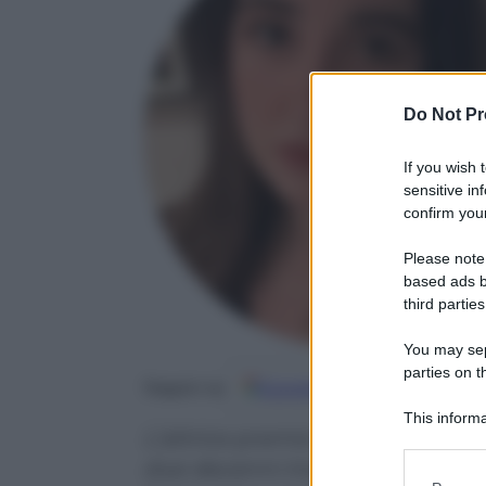
Do Not Pr
If you wish 
sensitive in
confirm your
Please note
based ads b
third parties
You may sepa
parties on t
Google
Discover
Fo
Seguici su
This informa
L’attrice premio Oscar e il can
Participants
due decenni insieme. Le ragioni
Please note