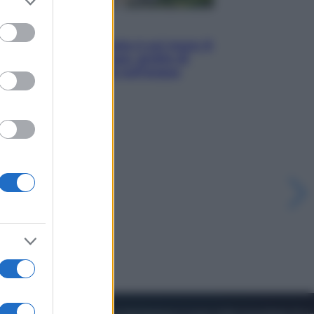
to grant or
ed purposes
Viaggi
La Thailandia segreta è sul mare: 8
luoghi tra delfini rosa, grotte di
smeraldo e villaggi sull’acqua