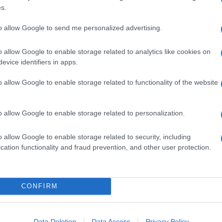
s.
to allow Google to send me personalized advertising.
o allow Google to enable storage related to analytics like cookies on
evice identifiers in apps.
o allow Google to enable storage related to functionality of the website
o allow Google to enable storage related to personalization.
o allow Google to enable storage related to security, including
cation functionality and fraud prevention, and other user protection.
ta nel 2006
CONFIRM
ugno del 2006. Uniti non solo dalla fama ma anche
ito una delle relazioni più longeve di Hollywood.
Rose, oggi diciassettenne, e Faith Margaret,
Data Deletion
Data Access
Privacy Policy