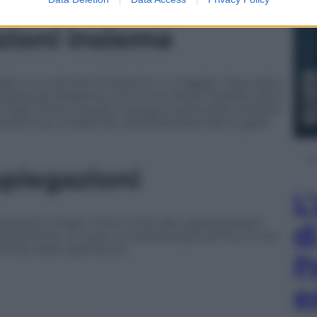
zioni insieme
sagire una rottura imminente. In maggio i due erano
i durante gli Academy of Country Music Awards, dove
 Triple Crown Award. A giugno erano stati avvistati
b World Cup a Nashville, scambiandosi baci e gesti
spiegazioni
L
ora poco chiare. Fonti vicine alla coppia parlano
d
namento. Di certo, la notizia segna la fine di una
mondo dello spettacolo.
P
e