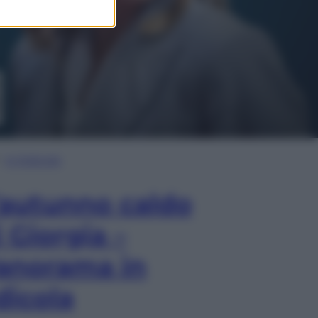
In Edicola
’autunno caldo
i Giorgia –
anorama in
dicola