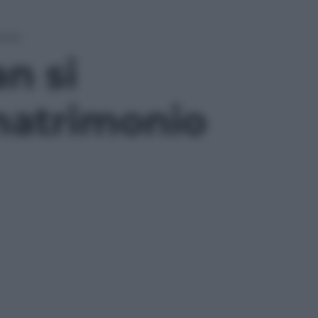
onio
n si
matrimonio