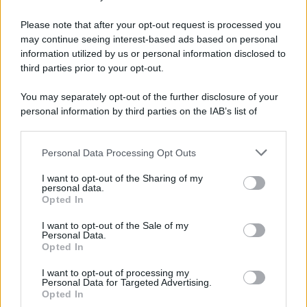
Please note that after your opt-out request is processed you
may continue seeing interest-based ads based on personal
information utilized by us or personal information disclosed to
third parties prior to your opt-out.
You may separately opt-out of the further disclosure of your
personal information by third parties on the IAB’s list of
downstream participants.
Personal Data Processing Opt Outs
This information may also be disclosed by us to third parties
on the IAB’s List of Downstream Participants that may further
I want to opt-out of the Sharing of my
disclose it to other third parties.
personal data.
Opted In
Please note that this website/app uses one or more Google
services and may gather and store information including but
I want to opt-out of the Sale of my
Personal Data.
not limited to your visit or usage behaviour. You may click to
Opted In
grant or deny consent to Google and its third-party tags to
use your data for below specified purposes in below Google
I want to opt-out of processing my
consent section.
Personal Data for Targeted Advertising.
Opted In