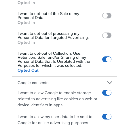
Opted In
Please note that this website/app uses one or more Google
services and may gather and store information including but
I want to opt-out of the Sale of my
Personal Data.
not limited to your visit or usage behaviour. You may click to
Opted In
grant or deny consent to Google and its third-party tags to
use your data for below specified purposes in below Google
I want to opt-out of processing my
consent section.
Personal Data for Targeted Advertising.
Opted In
I want to opt-out of Collection, Use,
Retention, Sale, and/or Sharing of my
Personal Data that Is Unrelated with the
Purposes for which it was collected.
Opted Out
Google consents
I want to allow Google to enable storage
related to advertising like cookies on web or
device identifiers in apps.
I want to allow my user data to be sent to
Google for online advertising purposes.