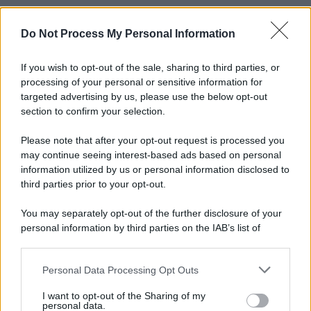
Do Not Process My Personal Information
If you wish to opt-out of the sale, sharing to third parties, or
processing of your personal or sensitive information for
targeted advertising by us, please use the below opt-out
section to confirm your selection.
Please note that after your opt-out request is processed you
may continue seeing interest-based ads based on personal
information utilized by us or personal information disclosed to
third parties prior to your opt-out.
You may separately opt-out of the further disclosure of your
personal information by third parties on the IAB’s list of
downstream participants.
Personal Data Processing Opt Outs
This information may also be disclosed by us to third parties
on the IAB’s List of Downstream Participants that may further
I want to opt-out of the Sharing of my
disclose it to other third parties.
personal data.