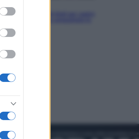
to grant or
Televisione
ed purposes
Estate da anime: 10 titoli per capire
il fenomeno che ha conquistato la
cultura pop