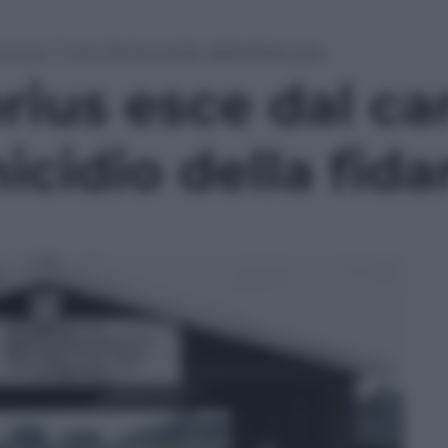
rcere: 11 anni fa l’omicidio della fidanzata
rius esce dal car
micidio della fid