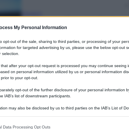
Giovanni
Capuano
5 Gennaio 2024
–
ocess My Personal Information
Lettura: 1 minuto
to opt-out of the sale, sharing to third parties, or processing of your per
formation for targeted advertising by us, please use the below opt-out s
 selection.
 that after your opt-out request is processed you may continue seeing i
ased on personal information utilized by us or personal information dis
 prior to your opt-out.
nti preferite
rately opt-out of the further disclosure of your personal information by
he IAB’s list of downstream participants.
tion may also be disclosed by us to third parties on the IAB’s List of 
 that may further disclose it to other third parties.
 that this website/app uses one or more Google services and may gath
l Data Processing Opt Outs