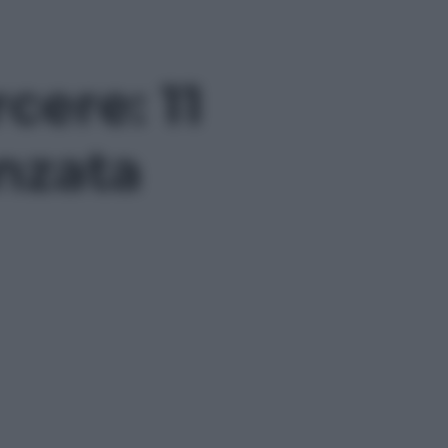
cere: 11
anzata