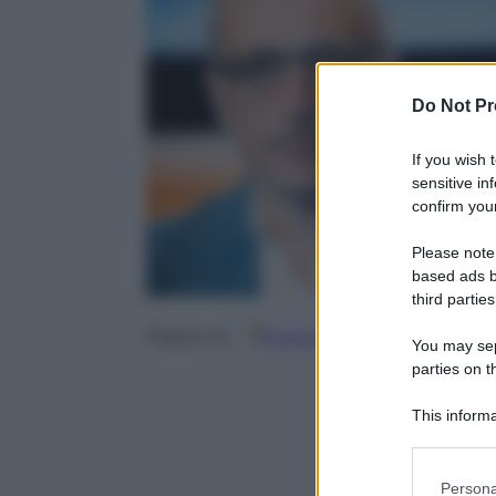
Do Not Pr
If you wish 
sensitive in
confirm your
Please note
based ads b
third parties
Google
Discover
Fo
Seguici su
You may sepa
parties on t
This informa
Participants
Please note
Persona