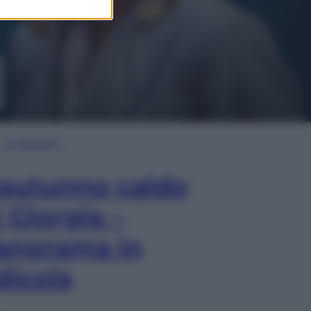
In Edicola
’autunno caldo
i Giorgia –
anorama in
dicola