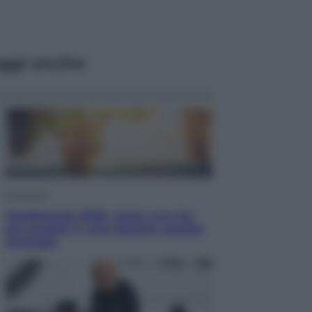
ggi anche
Economia
Vendemmia 2026, meno uva ma
più qualità: il vino italiano cambia
strategia