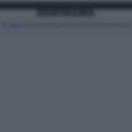
Attualità
Lifestyle
Moda
Video
Podcast
Abbonati
MENU