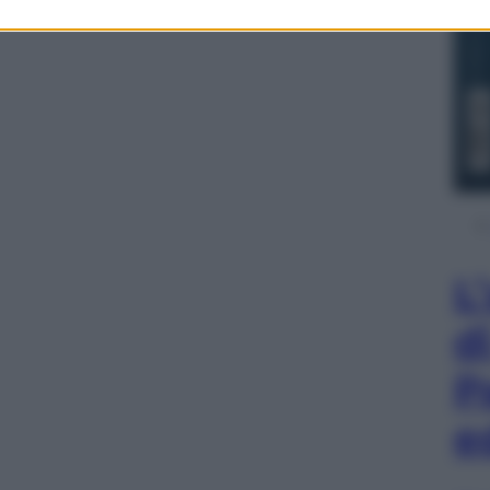
L
d
P
e