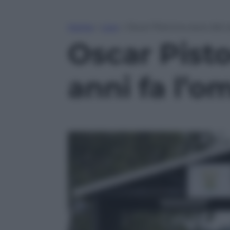
Home
»
Live
»
Oscar Pistorius esce dal ca
Oscar Pisto
anni fa l’o