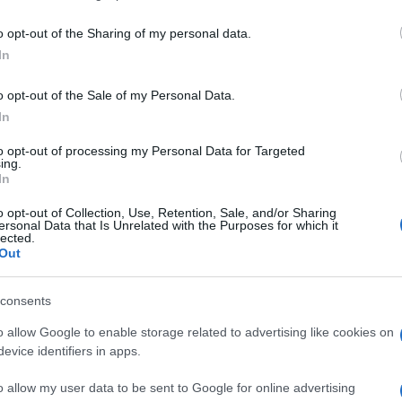
including but not limited to your visit or usage behaviour. You may click 
 to Google and its third-party tags to use your data for below specifi
o opt-out of the Sharing of my personal data.
ogle consent section.
In
o opt-out of the Sale of my Personal Data.
In
to opt-out of processing my Personal Data for Targeted
ing.
In
o opt-out of Collection, Use, Retention, Sale, and/or Sharing
rcere dove era detenuto da 11 anni per l’omicidio
ersonal Data that Is Unrelated with the Purposes for which it
to il giorno di San Valentino del 2013. Pistorius
lected.
015 con una pena di 13 anni e cinque mesi. di
Out
al 2029, condizioni rigorose che gli impediranno
ne della pena.
consents
Oscar Pistorius la notte del 14 febbraio 2013, ha
o allow Google to enable storage related to advertising like cookies on
’ex campione paralimpico dicendo di star
l marito di lei, Barry Steenkamp, è morto lo scorso
evice identifiers in apps.
lla figlia.
o allow my user data to be sent to Google for online advertising