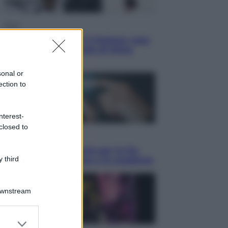
Sport
La Juventus batte il Chelsea: cosa
ha detto l’amichevole di Hong
Kong
sonal or
ection to
nterest-
closed to
Economia
IT Wallet obbligatorio per la Pa:
 third
cos’è, come funziona e le scadenze
Downstream
er and store