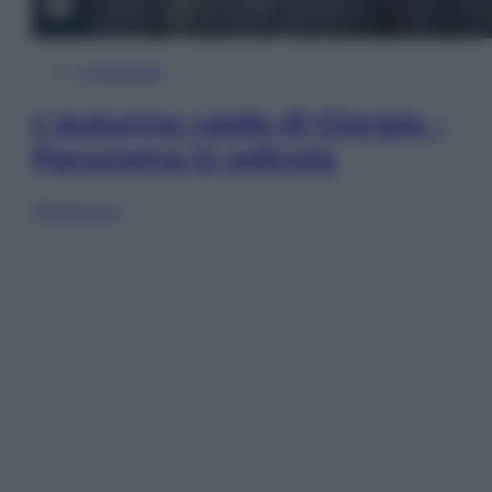
In Edicola
L’autunno caldo di Giorgia –
Panorama in edicola
Sfoglia ora