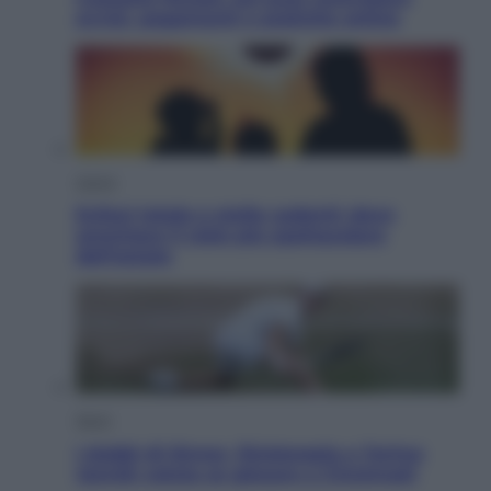
avvisi, pagamenti e pratiche online
Viaggi
Eclissi totale e stelle cadenti: dove
ammirare il cielo più spettacolare
dell’estate
Sport
I dubbi di Sinner, fisioterapia a Torino:
Jannik valuta se giocare a Cincinnati