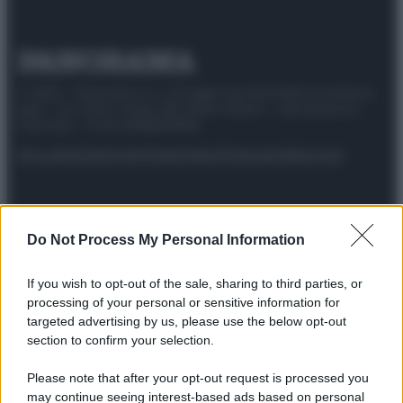
© 2025 – Panorama s.r.l. (Gruppo Società Editrice Italiana
spa) – Via Vittor Pisani 28, 20124 Milano – riproduzione
riservata – P.IVA 10518230965
Attualità
Lifestyle
Moda
Video
Podcast
Abbonati
Do Not Process My Personal Information
Preferenze Privacy
Privacy Policy
Cookie Policy
Note legali
If you wish to opt-out of the sale, sharing to third parties, or
processing of your personal or sensitive information for
targeted advertising by us, please use the below opt-out
section to confirm your selection.
Please note that after your opt-out request is processed you
may continue seeing interest-based ads based on personal