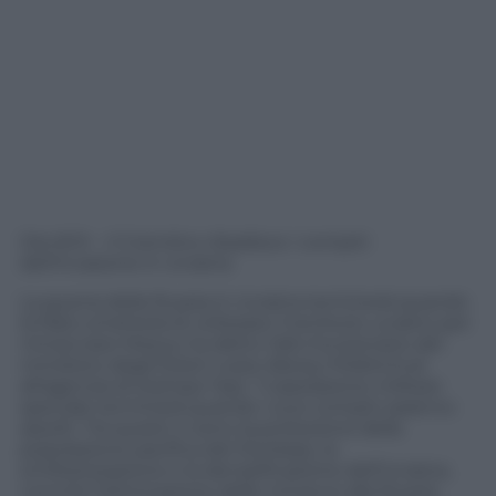
Ore 8.10 – Il Cremlino ribadisce i compiti
dell’invasione in Ucraina
La guerra della Russia in Ucraina terminerà quando
la Nato smetterà di utilizzare il territorio ucraino per
minacciare Mosca, ha detto l’alto funzionario del
ministero degli Esteri russo Alexey Polishchuk
all’agenzia di stampa Tass. “L’operazione militare
speciale terminerà quando i suoi compiti saranno
assolti. Tra questi ci sono la protezione della
popolazione pacifica del Donbass, la
smilitarizzazione e la denazificazione dell’Ucraina,
nonché l’eliminazione delle minacce alla Russia