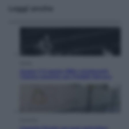
Leggi anche
Musica
Queen: il 9 agosto 1986 a Knebworth
l’ultimo concerto con Freddie Mercury
Economia
Cassetto fiscale: ora puoi controllare