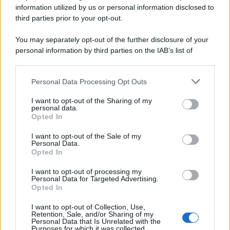
information utilized by us or personal information disclosed to
third parties prior to your opt-out.
You may separately opt-out of the further disclosure of your
personal information by third parties on the IAB’s list of
downstream participants.
Personal Data Processing Opt Outs
This information may also be disclosed by us to third parties
on the IAB’s List of Downstream Participants that may further
I want to opt-out of the Sharing of my
disclose it to other third parties.
personal data.
Opted In
Please note that this website/app uses one or more Google
services and may gather and store information including but
I want to opt-out of the Sale of my
Personal Data.
not limited to your visit or usage behaviour. You may click to
Opted In
grant or deny consent to Google and its third-party tags to
use your data for below specified purposes in below Google
I want to opt-out of processing my
consent section.
Personal Data for Targeted Advertising.
Opted In
I want to opt-out of Collection, Use,
Retention, Sale, and/or Sharing of my
Personal Data that Is Unrelated with the
Purposes for which it was collected.