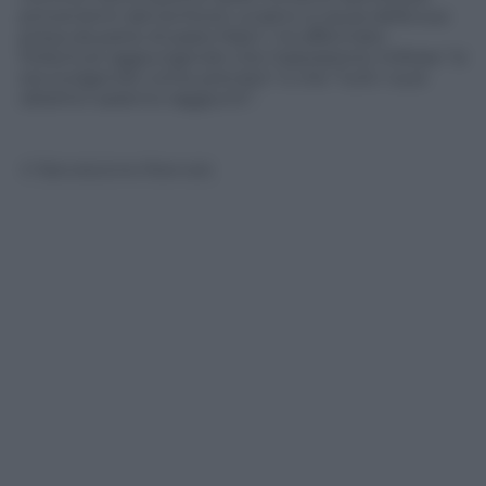
provenienti dal territorio ucraino a causa della sua
presa da parte di paesi Nato”, ha affermato
Polischuk aggiungendo che l’operazione militare “si
sta svolgendo come previsto” e che “tutti i suoi
obiettivi saranno raggiunti”.
© Riproduzione Riservata