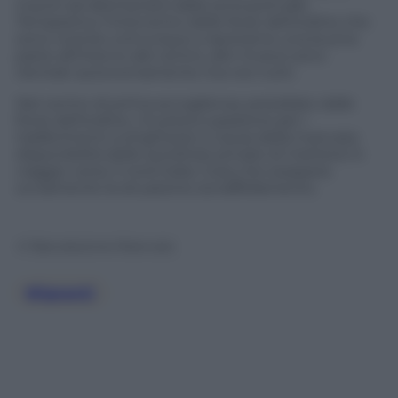
riusciti ad allontanarsi dalla zona portuale.
Tempestivo l’intervento delle forze dell’ordine che
sono riuscite comunque a riportarne una buona
parte all’interno del centro, altri invece sono
rientrati autonomamente ma non tutti.
Nel centro di prima accoglienza, presidiato dalle
forze dell’ordine, c’è preoccupazione per i
trasferimenti a singhiozzo a causa della mancata
disponibilità delle autolinee private di mettersi in
viaggio verso il nord Italia. Cosa che esaspera
ovviamente la situazione sovraffollamento.
© Riproduzione Riservata
Migranti