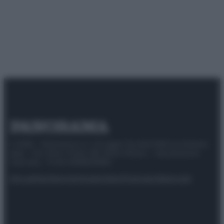
© 2025 – Panorama s.r.l. (Gruppo Società Editrice Italiana
spa) – Via Vittor Pisani 28, 20124 Milano – riproduzione
riservata – P.IVA 10518230965
Attualità
Lifestyle
Moda
Video
Podcast
Abbonati