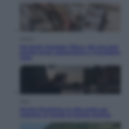
Lifestyle
Dal blush Charlotte Tilbury alle tote bag:
perché ormai collezioniamo e rivendiamo
tutto
Esteri
Perché Hiroshima: la città scelta per
mostrare al mondo la bomba atomica