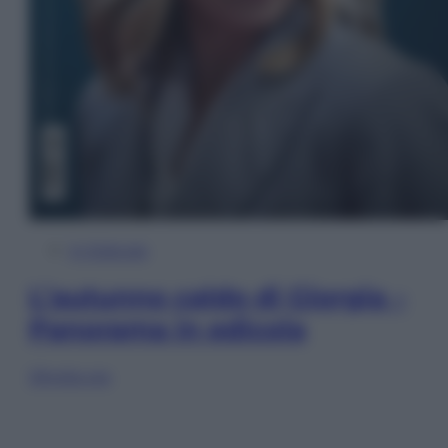
In Edicola
L’autunno caldo di Giorgia –
Panorama in edicola
Sfoglia ora