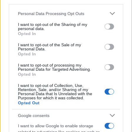
downstream participants.
Personal Data Processing Opt Outs
This information may also be disclosed by us to third parties
on the IAB’s List of Downstream Participants that may further
I want to opt-out of the Sharing of my
disclose it to other third parties.
personal data.
Opted In
Please note that this website/app uses one or more Google
services and may gather and store information including but
I want to opt-out of the Sale of my
Personal Data.
not limited to your visit or usage behaviour. You may click to
Opted In
grant or deny consent to Google and its third-party tags to
use your data for below specified purposes in below Google
I want to opt-out of processing my
consent section.
Personal Data for Targeted Advertising.
Opted In
I want to opt-out of Collection, Use,
Retention, Sale, and/or Sharing of my
Personal Data that Is Unrelated with the
Purposes for which it was collected.
Opted Out
Google consents
I want to allow Google to enable storage