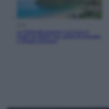
Viaggi
La Thailandia segreta è sul mare: 8
luoghi tra delfini rosa, grotte di smeraldo
e villaggi sull’acqua