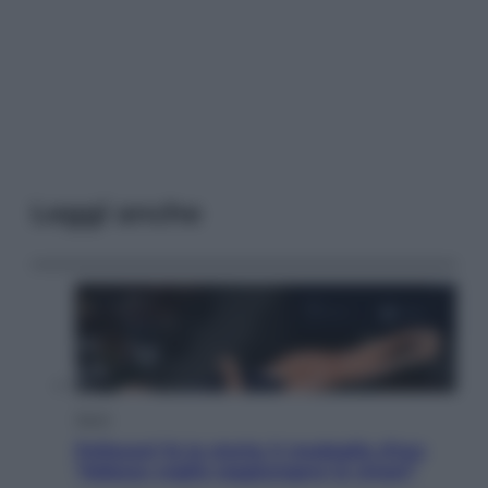
Leggi anche
Sport
Pellacani fa la storia: 5 medaglie d’oro
“Adesso voglio raggiungere le cinesi”