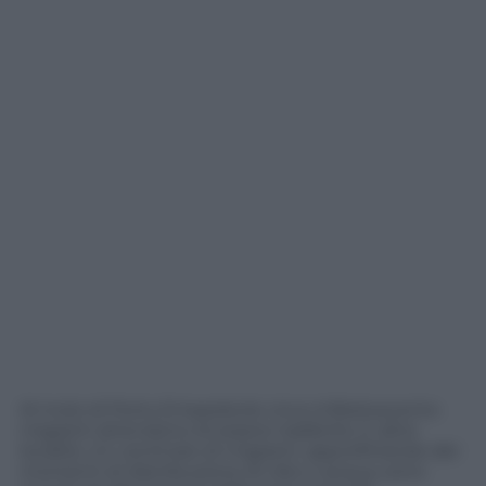
Al molo di Porto Empedocle circa milleduecento
migranti attendono di essere trasferite in altre
località. Un centinaio di migranti, approfittando dei
momenti di distribuzione di cibo e acqua, sono